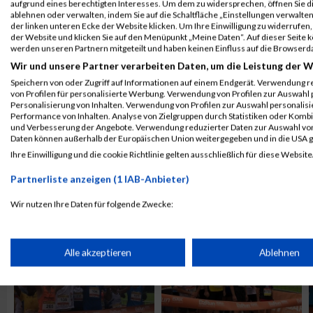
aufgrund eines berechtigten Interesses. Um dem zu widersprechen, öffnen Sie die
ablehnen oder verwalten, indem Sie auf die Schaltfläche „Einstellungen verwalten“
der linken unteren Ecke der Website klicken. Um Ihre Einwilligung zu widerrufen, 
der Website und klicken Sie auf den Menüpunkt „Meine Daten“. Auf dieser Seite 
werden unseren Partnern mitgeteilt und haben keinen Einfluss auf die Browserd
Wir und unsere Partner verarbeiten Daten, um die Leistung der W
Speichern von oder Zugriff auf Informationen auf einem Endgerät. Verwendung r
von Profilen für personalisierte Werbung. Verwendung von Profilen zur Auswahl p
Personalisierung von Inhalten. Verwendung von Profilen zur Auswahl personalis
Performance von Inhalten. Analyse von Zielgruppen durch Statistiken oder Komb
und Verbesserung der Angebote. Verwendung reduzierter Daten zur Auswahl von
Daten können außerhalb der Europäischen Union weitergegeben und in die USA 
Ihre Einwilligung und die cookie Richtlinie gelten ausschließlich für diese Website
Partnerliste anzeigen (1 IAB-Anbieter)
ALBUM B2RUN KÖLN / 05.09.2019
Wir nutzen Ihre Daten für folgende Zwecke:
IAB-Verarbeitungszwecke:
Speichern von oder Zugriff auf Informationen auf einem Endge
Alle akzeptieren
Ablehnen
Verwendung reduzierter Daten zur Auswahl von Werbeanzeige