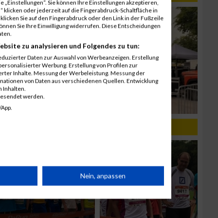
 „Einstellungen“. Sie können Ihre Einstellungen akzeptieren,
 klicken oder jederzeit auf die Fingerabdruck-Schaltfläche in
klicken Sie auf den Fingerabdruck oder den Link in der Fußzeile
können Sie Ihre Einwilligung widerrufen. Diese Entscheidungen
aten.
ebsite zu analysieren und Folgendes zu tun:
eduzierter Daten zur Auswahl von Werbeanzeigen. Erstellung
ersonalisierter Werbung. Erstellung von Profilen zur
ierter Inhalte. Messung der Werbeleistung. Messung der
inationen von Daten aus verschiedenen Quellen. Entwicklung
 Inhalten.
gesendet werden.
/App.
rät
Nein, anpassen
n