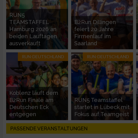
Entwicklung und Verbesserung der Angebote
RUN5
TEAMSTAFFEL
B2Run Dillingen
Verwendung reduzierter Daten zur Auswahl von Inhalten
Hamburg 2026 an
feiert 20 Jahre
beiden Lauftagen
Firmenlauf im
IAB-Besonderheiten:
ausverkauft
Saarland
Verwendung genauer Standortdaten
RUN-DEUTSCHLAND
RUN-DEUTSCHLAND
Geräte anhand von aktiv angeforderten Informationen identifi
Nicht-IAB-Verarbeitungszwecke:
Koblenz läuft dem
Notwendig
B2Run Finale am
RUN5 Teamstaffel
Deutschen Eck
startet in Lübeck mit
entgegen
Fokus auf Teamgeist
Performance
PASSENDE VERANSTALTUNGEN
Funktional