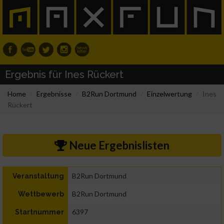
Ergebnis für Ines Rückert
Home
Ergebnisse
B2Run Dortmund
Einzelwertung
Ines
Rückert
Neue Ergebnislisten
B2Run Dortmund
Veranstaltung
B2Run Dortmund
Wettbewerb
6397
Startnummer