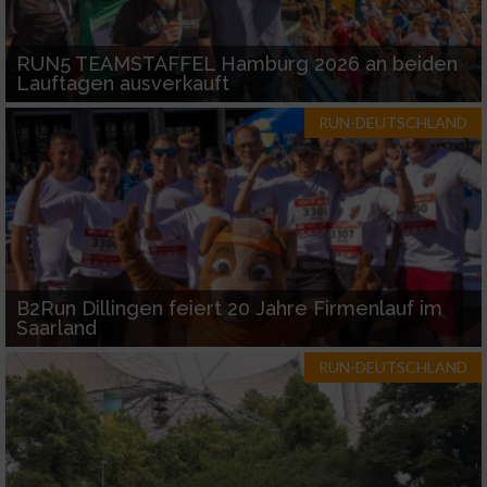
oder Kombinationen von Daten aus
verschiedenen Quellen
RUN5 TEAMSTAFFEL Hamburg 2026 an beiden
Entwicklung und Verbesserung der Angebote
Lauftagen ausverkauft
Verwendung reduzierter Daten zur Auswahl
RUN-DEUTSCHLAND
von Inhalten
IAB-Besonderheiten:
Verwendung genauer Standortdaten
Geräte anhand von aktiv angeforderten
Informationen identifizieren
B2Run Dillingen feiert 20 Jahre Firmenlauf im
Saarland
Nicht-IAB-Verarbeitungszwecke:
RUN-DEUTSCHLAND
Notwendig
Performance