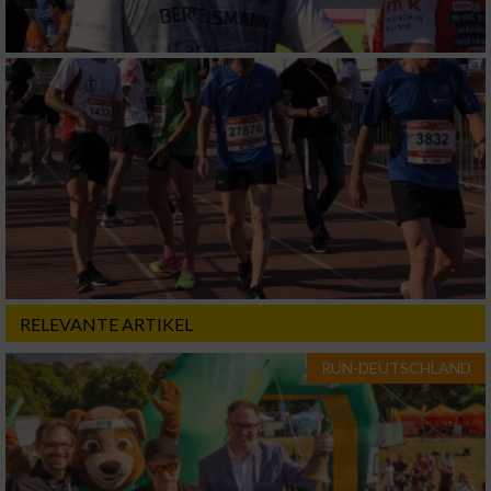
Verwendung reduzierter Daten zur Auswahl
von Werbeanzeigen
Erstellung von Profilen für personalisierte
Werbung
Verwendung von Profilen zur Auswahl
personalisierter Werbung
Erstellung von Profilen zur Personalisierung
von Inhalten
Verwendung von Profilen zur Auswahl
personalisierter Inhalte
RELEVANTE ARTIKEL
Messung der Werbeleistung
RUN-DEUTSCHLAND
Messung der Performance von Inhalten
Analyse von Zielgruppen durch Statistiken