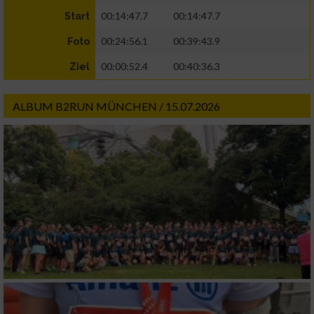
00:14:47.7
00:14:47.7
Start
00:24:56.1
00:39:43.9
Foto
00:00:52.4
00:40:36.3
Ziel
ALBUM B2RUN MÜNCHEN / 15.07.2026