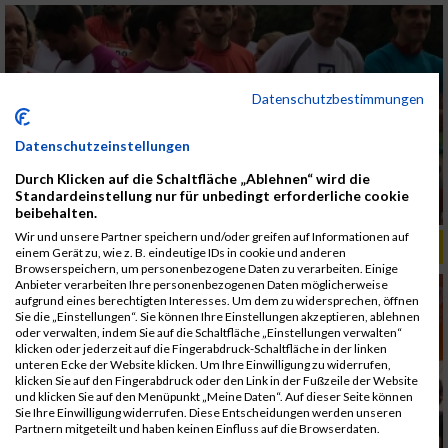
Datenschutzbestimmungen
Datenschutzeinstellungen
Durch Klicken auf die Schaltfläche „Ablehnen“ wird die
Standardeinstellung nur für unbedingt erforderliche cookie
beibehalten.
Wir und unsere Partner speichern und/oder greifen auf Informationen auf
ALBUM B2RUN MÜNCHEN, B2RUN / 16.07.2019
einem Gerät zu, wie z. B. eindeutige IDs in cookie und anderen
Browserspeichern, um personenbezogene Daten zu verarbeiten. Einige
Anbieter verarbeiten Ihre personenbezogenen Daten möglicherweise
aufgrund eines berechtigten Interesses. Um dem zu widersprechen, öffnen
Sie die „Einstellungen“. Sie können Ihre Einstellungen akzeptieren, ablehnen
oder verwalten, indem Sie auf die Schaltfläche „Einstellungen verwalten“
klicken oder jederzeit auf die Fingerabdruck-Schaltfläche in der linken
unteren Ecke der Website klicken. Um Ihre Einwilligung zu widerrufen,
klicken Sie auf den Fingerabdruck oder den Link in der Fußzeile der Website
und klicken Sie auf den Menüpunkt „Meine Daten“. Auf dieser Seite können
Sie Ihre Einwilligung widerrufen. Diese Entscheidungen werden unseren
Partnern mitgeteilt und haben keinen Einfluss auf die Browserdaten.