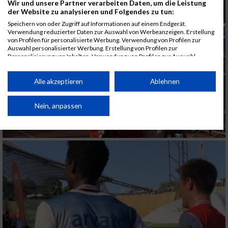
Wir und unsere Partner verarbeiten Daten, um die Leistung
der Website zu analysieren und Folgendes zu tun:
Speichern von oder Zugriff auf Informationen auf einem Endgerät.
Verwendung reduzierter Daten zur Auswahl von Werbeanzeigen. Erstellung
von Profilen für personalisierte Werbung. Verwendung von Profilen zur
Auswahl personalisierter Werbung. Erstellung von Profilen zur
Personalisierung von Inhalten. Verwendung von Profilen zur Auswahl
personalisierter Inhalte. Messung der Werbeleistung. Messung der
Performance von Inhalten. Analyse von Zielgruppen durch Statistiken oder
Kombinationen von Daten aus verschiedenen Quellen. Entwicklung und
Alle akzeptieren
Ablehnen
Verbesserung der Angebote. Verwendung reduzierter Daten zur Auswahl
von Inhalten.
Daten können außerhalb der Europäischen Union weitergegeben und in die
Nein, anpassen
USA gesendet werden.
Ihre Einwilligung und die cookie Richtlinie gelten ausschließlich für diese
Website/App.
Partnerliste anzeigen (1 IAB-Anbieter)
Wir nutzen Ihre Daten für folgende Zwecke:
IAB-Verarbeitungszwecke:
Speichern von oder Zugriff auf Informationen
auf einem Endgerät