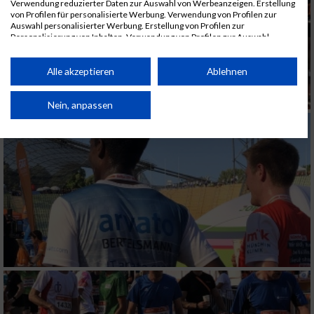
Verwendung reduzierter Daten zur Auswahl von Werbeanzeigen. Erstellung
von Profilen für personalisierte Werbung. Verwendung von Profilen zur
Auswahl personalisierter Werbung. Erstellung von Profilen zur
Personalisierung von Inhalten. Verwendung von Profilen zur Auswahl
personalisierter Inhalte. Messung der Werbeleistung. Messung der
Performance von Inhalten. Analyse von Zielgruppen durch Statistiken oder
Kombinationen von Daten aus verschiedenen Quellen. Entwicklung und
Alle akzeptieren
Ablehnen
Verbesserung der Angebote. Verwendung reduzierter Daten zur Auswahl
von Inhalten.
Daten können außerhalb der Europäischen Union weitergegeben und in die
Nein, anpassen
USA gesendet werden.
Ihre Einwilligung und die cookie Richtlinie gelten ausschließlich für diese
Website/App.
Partnerliste anzeigen (1 IAB-Anbieter)
Wir nutzen Ihre Daten für folgende Zwecke:
IAB-Verarbeitungszwecke:
Speichern von oder Zugriff auf Informationen
auf einem Endgerät
Verwendung reduzierter Daten zur Auswahl
von Werbeanzeigen