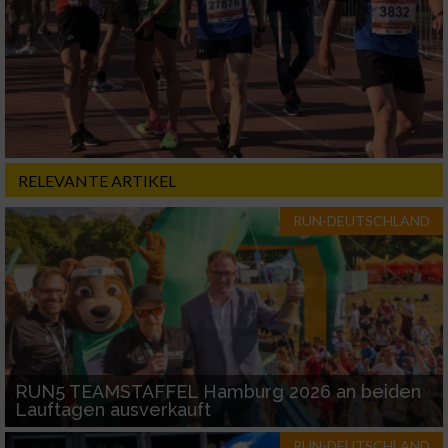
Erstellung von Profilen für personalisierte
Werbung
Verwendung von Profilen zur Auswahl
personalisierter Werbung
Erstellung von Profilen zur Personalisierung
von Inhalten
RELEVANTE ARTIKEL
Verwendung von Profilen zur Auswahl
personalisierter Inhalte
RUN-DEUTSCHLAND
Messung der Werbeleistung
Messung der Performance von Inhalten
Analyse von Zielgruppen durch Statistiken
RUN5 TEAMSTAFFEL Hamburg 2026 an beiden
oder Kombinationen von Daten aus
Lauftagen ausverkauft
verschiedenen Quellen
RUN-DEUTSCHLAND