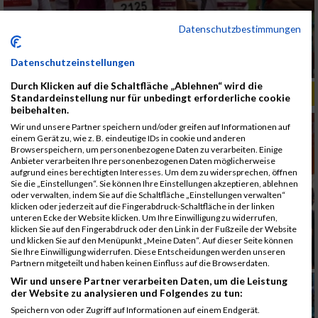
Datenschutzbestimmungen
Datenschutzeinstellungen
Durch Klicken auf die Schaltfläche „Ablehnen“ wird die
ALBUM B2RUN MÜNCHEN, B2RUN / 16.07.2019
Standardeinstellung nur für unbedingt erforderliche cookie
beibehalten.
Wir und unsere Partner speichern und/oder greifen auf Informationen auf
einem Gerät zu, wie z. B. eindeutige IDs in cookie und anderen
Browserspeichern, um personenbezogene Daten zu verarbeiten. Einige
Anbieter verarbeiten Ihre personenbezogenen Daten möglicherweise
aufgrund eines berechtigten Interesses. Um dem zu widersprechen, öffnen
Sie die „Einstellungen“. Sie können Ihre Einstellungen akzeptieren, ablehnen
oder verwalten, indem Sie auf die Schaltfläche „Einstellungen verwalten“
klicken oder jederzeit auf die Fingerabdruck-Schaltfläche in der linken
unteren Ecke der Website klicken. Um Ihre Einwilligung zu widerrufen,
klicken Sie auf den Fingerabdruck oder den Link in der Fußzeile der Website
und klicken Sie auf den Menüpunkt „Meine Daten“. Auf dieser Seite können
Sie Ihre Einwilligung widerrufen. Diese Entscheidungen werden unseren
Partnern mitgeteilt und haben keinen Einfluss auf die Browserdaten.
Wir und unsere Partner verarbeiten Daten, um die Leistung
der Website zu analysieren und Folgendes zu tun:
Speichern von oder Zugriff auf Informationen auf einem Endgerät.