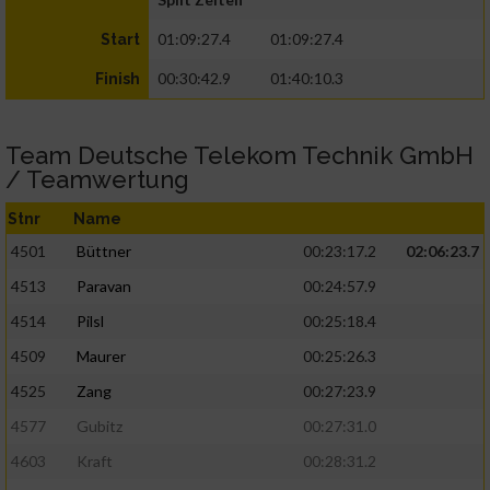
01:09:27.4
01:09:27.4
Start
00:30:42.9
01:40:10.3
Finish
Team Deutsche Telekom Technik GmbH
/ Teamwertung
Stnr
Name
4501
Büttner
00:23:17.2
02:06:23.7
4513
Paravan
00:24:57.9
4514
Pilsl
00:25:18.4
4509
Maurer
00:25:26.3
4525
Zang
00:27:23.9
4577
Gubitz
00:27:31.0
4603
Kraft
00:28:31.2