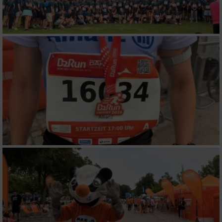
auf einem Endgerät
Verwendung reduzierter Daten zur Auswahl
von Werbeanzeigen
Erstellung von Profilen für personalisierte
Werbung
Verwendung von Profilen zur Auswahl
personalisierter Werbung
Erstellung von Profilen zur Personalisierung
von Inhalten
Verwendung von Profilen zur Auswahl
personalisierter Inhalte
Messung der Werbeleistung
Messung der Performance von Inhalten