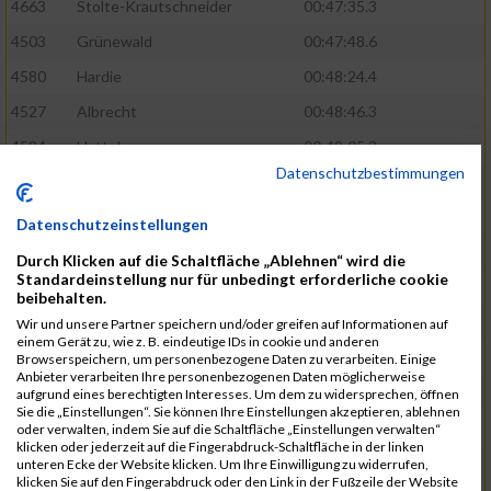
4663
Stolte-Krautschneider
00:47:35.3
4503
Grünewald
00:47:48.6
4580
Hardie
00:48:24.4
4527
Albrecht
00:48:46.3
4584
Hattel
00:49:05.3
Datenschutzbestimmungen
4631
Petsch
00:49:22.9
4686
Mandry
00:49:24.7
Datenschutzeinstellungen
4572
Grießhammer
00:49:26.7
Durch Klicken auf die Schaltfläche „Ablehnen“ wird die
Standardeinstellung nur für unbedingt erforderliche cookie
4606
Laske
00:49:27.0
beibehalten.
4607
Leißner
00:49:30.9
Wir und unsere Partner speichern und/oder greifen auf Informationen auf
einem Gerät zu, wie z. B. eindeutige IDs in cookie und anderen
4560
Fischer
00:49:33.8
Browserspeichern, um personenbezogene Daten zu verarbeiten. Einige
Anbieter verarbeiten Ihre personenbezogenen Daten möglicherweise
4657
Seufert
00:49:39.2
aufgrund eines berechtigten Interesses. Um dem zu widersprechen, öffnen
Sie die „Einstellungen“. Sie können Ihre Einstellungen akzeptieren, ablehnen
4653
Schüler
00:50:05.5
oder verwalten, indem Sie auf die Schaltfläche „Einstellungen verwalten“
klicken oder jederzeit auf die Fingerabdruck-Schaltfläche in der linken
4608
Lindner
00:50:45.0
unteren Ecke der Website klicken. Um Ihre Einwilligung zu widerrufen,
klicken Sie auf den Fingerabdruck oder den Link in der Fußzeile der Website