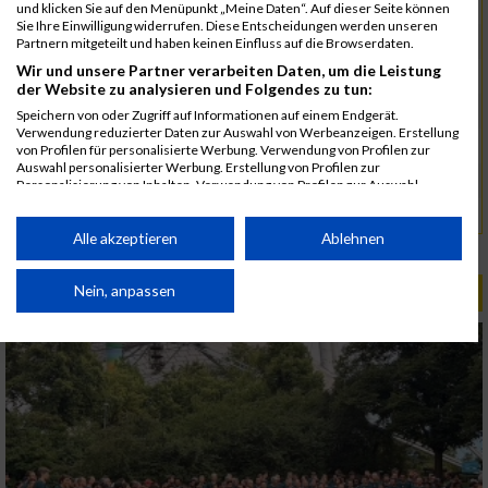
4687
Schroll
00:52:20.2
und klicken Sie auf den Menüpunkt „Meine Daten“. Auf dieser Seite können
Sie Ihre Einwilligung widerrufen. Diese Entscheidungen werden unseren
4624
Müller
00:52:54.5
Partnern mitgeteilt und haben keinen Einfluss auf die Browserdaten.
Wir und unsere Partner verarbeiten Daten, um die Leistung
4614
Lorenz
00:57:33.9
der Website zu analysieren und Folgendes zu tun:
4670
Vogl
00:57:33.9
Speichern von oder Zugriff auf Informationen auf einem Endgerät.
Verwendung reduzierter Daten zur Auswahl von Werbeanzeigen. Erstellung
4574
Groitl
00:57:35.0
von Profilen für personalisierte Werbung. Verwendung von Profilen zur
Auswahl personalisierter Werbung. Erstellung von Profilen zur
4685
Landmann
01:04:29.8
Personalisierung von Inhalten. Verwendung von Profilen zur Auswahl
personalisierter Inhalte. Messung der Werbeleistung. Messung der
4683
Brunner
01:04:30.0
Performance von Inhalten. Analyse von Zielgruppen durch Statistiken oder
Kombinationen von Daten aus verschiedenen Quellen. Entwicklung und
Alle akzeptieren
Ablehnen
Rang:
17.
Verbesserung der Angebote. Verwendung reduzierter Daten zur Auswahl
von Inhalten.
Daten können außerhalb der Europäischen Union weitergegeben und in die
Nein, anpassen
ALBUM B2RUN MÜNCHEN / 15.07.2026
USA gesendet werden.
Ihre Einwilligung und die cookie Richtlinie gelten ausschließlich für diese
Website/App.
Partnerliste anzeigen (1 IAB-Anbieter)
Wir nutzen Ihre Daten für folgende Zwecke:
IAB-Verarbeitungszwecke:
Speichern von oder Zugriff auf Informationen