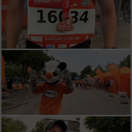
Verwendung von Profilen zur Auswahl
personalisierter Inhalte
Messung der Werbeleistung
Messung der Performance von Inhalten
Analyse von Zielgruppen durch Statistiken
oder Kombinationen von Daten aus
verschiedenen Quellen
Entwicklung und Verbesserung der Angebote
Verwendung reduzierter Daten zur Auswahl
von Inhalten
IAB-Besonderheiten:
Verwendung genauer Standortdaten