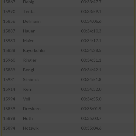
15867
Fiebig
00:33:47.7
15990
Tenta
00:33:59.1
15856
Dellmann
00:34:06.6
15887
Hauer
00:34:10.3
15933
Maier
00:34:17.1
15838
Bayerköhler
00:34:28.5
15960
Ringler
00:34:31.1
15839
Bengl
00:34:42.1
15981
Simbeck
00:34:51.8
15914
Kern
00:34:52.0
15994
Voll
00:34:55.0
15859
Dreykorn
00:35:01.9
15898
Huth
00:35:03.7
15894
Hotzwik
00:35:04.6