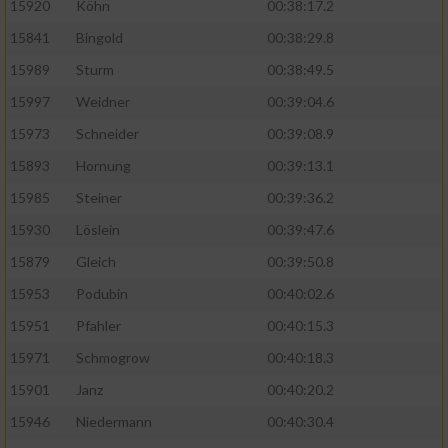
15920
Köhn
00:38:17.2
15841
Bingold
00:38:29.8
15989
Sturm
00:38:49.5
15997
Weidner
00:39:04.6
15973
Schneider
00:39:08.9
15893
Hornung
00:39:13.1
15985
Steiner
00:39:36.2
15930
Löslein
00:39:47.6
15879
Gleich
00:39:50.8
15953
Podubin
00:40:02.6
15951
Pfahler
00:40:15.3
15971
Schmogrow
00:40:18.3
15901
Janz
00:40:20.2
15946
Niedermann
00:40:30.4