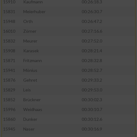
15910
Kaufmann
00:26:18.3
15831
Meierhuber
00:26:30.7
15948
Orth
00:26:47.2
16010
Zörner
00:27:16.6
15832
Meurer
00:27:52.0
15908
Karasek
00:28:21.4
15871
Fritzmann
00:28:32.8
15941
Mönius
00:28:52.7
15876
Gehret
00:29:33.2
15829
Leis
00:29:53.0
15852
Brückner
00:30:02.3
15996
Weidhaas
00:30:10.7
15860
Dunker
00:30:12.6
15945
Naser
00:30:16.9