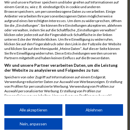
15968
Schmidt
00:46:22.2
Wir und unsere Partner speichern und/oder greifen auf Informationen auf
einem Gerät zu, wie z. B. eindeutige IDs in cookie und anderen
15861
Duttenhöfer
00:47:01.8
Browserspeichern, um personenbezogene Daten zu verarbeiten. Einige
Anbieter verarbeiten Ihre personenbezogenen Daten möglicherweise
15885
Großner
00:47:02.0
aufgrund eines berechtigten Interesses. Um dem zu widersprechen, öffnen
Sie die „Einstellungen“. Sie können Ihre Einstellungen akzeptieren, ablehnen
15982
Sporer
00:47:06.4
oder verwalten, indem Sie auf die Schaltfläche „Einstellungen verwalten“
klicken oder jederzeit auf die Fingerabdruck-Schaltfläche in der linken
15923
Kühnlein
00:47:06.5
unteren Ecke der Website klicken. Um Ihre Einwilligung zu widerrufen,
klicken Sie auf den Fingerabdruck oder den Link in der Fußzeile der Website
15835
Süß
00:47:10.8
und klicken Sie auf den Menüpunkt „Meine Daten“. Auf dieser Seite können
Sie Ihre Einwilligung widerrufen. Diese Entscheidungen werden unseren
15956
Pütz
00:47:19.3
Partnern mitgeteilt und haben keinen Einfluss auf die Browserdaten.
Wir und unsere Partner verarbeiten Daten, um die Leistung
15912
Keilholz
00:47:58.3
der Website zu analysieren und Folgendes zu tun:
16007
Wurm
00:48:11.4
Speichern von oder Zugriff auf Informationen auf einem Endgerät.
Verwendung reduzierter Daten zur Auswahl von Werbeanzeigen. Erstellung
15922
Kriegsch
00:48:28.2
von Profilen für personalisierte Werbung. Verwendung von Profilen zur
Auswahl personalisierter Werbung. Erstellung von Profilen zur
15872
Fröhlich
00:49:06.5
Personalisierung von Inhalten. Verwendung von Profilen zur Auswahl
personalisierter Inhalte. Messung der Werbeleistung. Messung der
15881
Görg
00:49:14.9
Performance von Inhalten. Analyse von Zielgruppen durch Statistiken oder
Kombinationen von Daten aus verschiedenen Quellen. Entwicklung und
Alle akzeptieren
Ablehnen
15962
Rottner
00:49:44.7
Verbesserung der Angebote. Verwendung reduzierter Daten zur Auswahl
von Inhalten.
15938
Meier
00:50:03.2
Daten können außerhalb der Europäischen Union weitergegeben und in die
Nein, anpassen
USA gesendet werden.