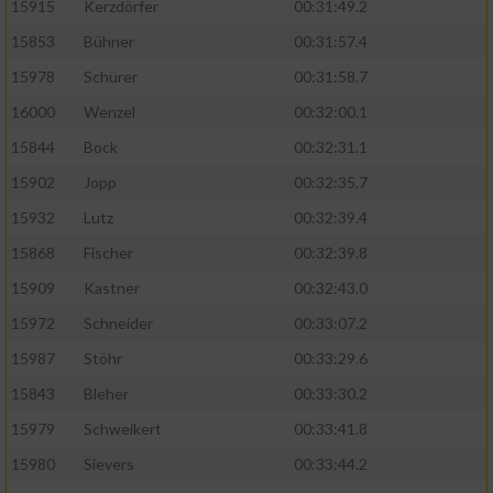
15915
Kerzdörfer
00:31:49.2
15853
Bühner
00:31:57.4
15978
Schürer
00:31:58.7
16000
Wenzel
00:32:00.1
15844
Bock
00:32:31.1
15902
Jopp
00:32:35.7
15932
Lutz
00:32:39.4
15868
Fischer
00:32:39.8
15909
Kastner
00:32:43.0
15972
Schneider
00:33:07.2
15987
Stöhr
00:33:29.6
15843
Bleher
00:33:30.2
15979
Schweikert
00:33:41.8
15980
Sievers
00:33:44.2