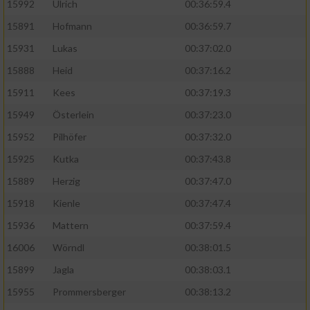
15992
Ulrich
00:36:59.4
15891
Hofmann
00:36:59.7
15931
Lukas
00:37:02.0
15888
Heid
00:37:16.2
15911
Kees
00:37:19.3
15949
Österlein
00:37:23.0
15952
Pilhöfer
00:37:32.0
15925
Kutka
00:37:43.8
15889
Herzig
00:37:47.0
15918
Kienle
00:37:47.4
15936
Mattern
00:37:59.4
16006
Wörndl
00:38:01.5
15899
Jagla
00:38:03.1
15955
Prommersberger
00:38:13.2