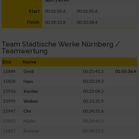
00:02:05.6
00:02:05.6
Start
00:28:32.8
00:30:38.4
Finish
Team Städtische Werke Nürnberg /
Teamwertung
Stnr
Name
15884
Groß
00:21:41.3
01:55:36.4
15828
Haas
00:22:39.3
15916
Kestler
00:23:04.3
15999
Wellein
00:23:35.9
15947
Ohr
00:24:35.6
15833
Müller
00:24:45.5
15827
Brunner
00:24:51.5