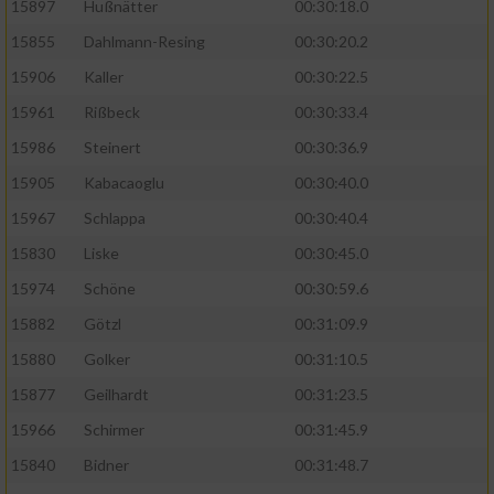
15897
Hußnätter
00:30:18.0
15855
Dahlmann-Resing
00:30:20.2
15906
Kaller
00:30:22.5
15961
Rißbeck
00:30:33.4
15986
Steinert
00:30:36.9
15905
Kabacaoglu
00:30:40.0
15967
Schlappa
00:30:40.4
15830
Liske
00:30:45.0
15974
Schöne
00:30:59.6
15882
Götzl
00:31:09.9
15880
Golker
00:31:10.5
15877
Geilhardt
00:31:23.5
15966
Schirmer
00:31:45.9
15840
Bidner
00:31:48.7