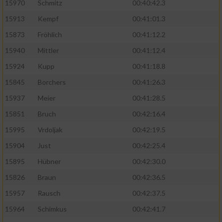
15970
Schmitz
00:40:42.3
15913
Kempf
00:41:01.3
15873
Fröhlich
00:41:12.2
15940
Mittler
00:41:12.4
15924
Kupp
00:41:18.8
15845
Borchers
00:41:26.3
15937
Meier
00:41:28.5
15851
Bruch
00:42:16.4
15995
Vrdoljak
00:42:19.5
15904
Just
00:42:25.4
15895
Hübner
00:42:30.0
15826
Braun
00:42:36.5
15957
Rausch
00:42:37.5
15964
Schimkus
00:42:41.7