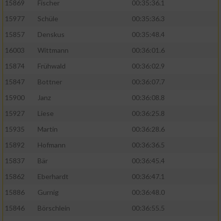
15869
Fischer
00:35:36.1
15977
Schüle
00:35:36.3
15857
Denskus
00:35:48.4
16003
Wittmann
00:36:01.6
15874
Frühwald
00:36:02.9
15847
Bottner
00:36:07.7
15900
Janz
00:36:08.8
15927
Liese
00:36:25.8
15935
Martin
00:36:28.6
15892
Hofmann
00:36:36.5
15837
Bär
00:36:45.4
15862
Eberhardt
00:36:47.1
15886
Gurnig
00:36:48.0
15846
Börschlein
00:36:55.5