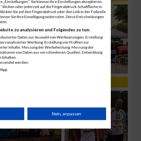
 „Einstellungen“. Sie können Ihre Einstellungen akzeptieren,
 klicken oder jederzeit auf die Fingerabdruck-Schaltfläche in
klicken Sie auf den Fingerabdruck oder den Link in der Fußzeile
können Sie Ihre Einwilligung widerrufen. Diese Entscheidungen
aten.
ebsite zu analysieren und Folgendes zu tun:
eduzierter Daten zur Auswahl von Werbeanzeigen. Erstellung
ersonalisierter Werbung. Erstellung von Profilen zur
ierter Inhalte. Messung der Werbeleistung. Messung der
inationen von Daten aus verschiedenen Quellen. Entwicklung
 Inhalten.
gesendet werden.
/App.
rät
Nein, anpassen
n