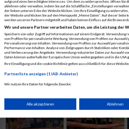
aufgrund eines berechtigten Interesses. Um dem zu widersprechen, öffnen Sie die
ablehnen oder verwalten, indem Sie auf die Schaltfläche „Einstellungen verwalten“
der linken unteren Ecke der Website klicken. Um Ihre Einwilligung zu widerrufen, 
der Website und klicken Sie auf den Menüpunkt „Meine Daten“. Auf dieser Seite 
werden unseren Partnern mitgeteilt und haben keinen Einfluss auf die Browserd
Wir und unsere Partner verarbeiten Daten, um die Leistung der W
Speichern von oder Zugriff auf Informationen auf einem Endgerät. Verwendung r
von Profilen für personalisierte Werbung. Verwendung von Profilen zur Auswahl p
Personalisierung von Inhalten. Verwendung von Profilen zur Auswahl personalis
Performance von Inhalten. Analyse von Zielgruppen durch Statistiken oder Komb
und Verbesserung der Angebote. Verwendung reduzierter Daten zur Auswahl von
Daten können außerhalb der Europäischen Union weitergegeben und in die USA 
Ihre Einwilligung und die cookie Richtlinie gelten ausschließlich für diese Website
Partnerliste anzeigen (1 IAB-Anbieter)
ALBUM B2RUN KÖLN / 05.09.2019
Wir nutzen Ihre Daten für folgende Zwecke:
IAB-Verarbeitungszwecke:
Speichern von oder Zugriff auf Informationen auf einem Endge
Alle akzeptieren
Ablehnen
Verwendung reduzierter Daten zur Auswahl von Werbeanzeige