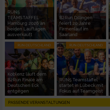
Entwicklung und Verbesserung der Angebote
RUN5
TEAMSTAFFEL
B2Run Dillingen
Verwendung reduzierter Daten zur Auswahl von Inhalten
Hamburg 2026 an
feiert 20 Jahre
beiden Lauftagen
Firmenlauf im
IAB-Besonderheiten:
ausverkauft
Saarland
Verwendung genauer Standortdaten
RUN-DEUTSCHLAND
RUN-DEUTSCHLAND
Geräte anhand von aktiv angeforderten Informationen identifi
Nicht-IAB-Verarbeitungszwecke:
Koblenz läuft dem
Notwendig
B2Run Finale am
RUN5 Teamstaffel
Deutschen Eck
startet in Lübeck mit
entgegen
Fokus auf Teamgeist
Performance
PASSENDE VERANSTALTUNGEN
Funktional