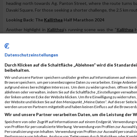
heading north towards Ag. Panton Street, where the route turns ba
Davaki Square. For those seeking a shorter challenge, the 2.5 km rout
Looking Back: The
Kallithea
Half Marathon 2024
Another highlight in
Kallithea
’s running scene was the “
Kallithea
H
featured race distances of 21.1 km, 10 km, and 5 km, starting from
This renowned cultural venue not only provided a picturesque backd
A City Committed to Running
Datenschutzeinstellungen
Kallithea
’s dedication to promoting running as a healthy and acc
Durch Klicken auf die Schaltfläche „Ablehnen“ wird die Standardei
maintained facilities. Both locals and visitors benefit from numer
beibehalten.
environment.
Wir und unsere Partner speichern und/oder greifen auf Informationen auf einem G
Browserspeichern, um personenbezogene Daten zu verarbeiten. Einige Anbiete
The driving force behind these successful events is Panagiotis 
aufgrund eines berechtigten Interesses. Um dem zu widersprechen, öffnen Sie die
ablehnen oder verwalten, indem Sie auf die Schaltfläche „Einstellungen verwalten“
Hellenic Athletic. His longstanding experience and commitment 
der linken unteren Ecke der Website klicken. Um Ihre Einwilligung zu widerrufen, 
destination in Greece.
der Website und klicken Sie auf den Menüpunkt „Meine Daten“. Auf dieser Seite 
werden unseren Partnern mitgeteilt und haben keinen Einfluss auf die Browserd
Whether you're a seasoned runner or a casual jogger,
Kallithea
offers
Wir und unsere Partner verarbeiten Daten, um die Leistung der W
the energy of the city.
Speichern von oder Zugriff auf Informationen auf einem Endgerät. Verwendung r
Link:
kallithearun.gr
von Profilen für personalisierte Werbung. Verwendung von Profilen zur Auswahl p
Personalisierung von Inhalten. Verwendung von Profilen zur Auswahl personalis
Performance von Inhalten. Analyse von Zielgruppen durch Statistiken oder Komb