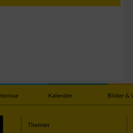
n von Daten aus
ebnisse
Kalender
Bilder & 
Themen