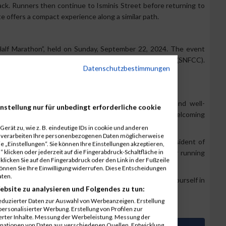
ck. Runners then continue to Isminis Street before returning to
e offers a compact experience along a similar path.
alf Marathon”, held on Sunday, September 22, 2024. The event
 the iconic Stavros Niarchos Foundation Cultural Center (SNFCC).
Datenschutzbestimmungen
rop but also enhanced the event’s vibrant atmosphere.
essible sport is evident through its diverse events and well-
nstellung nur für unbedingt erforderliche cookie
ous opportunities to stay active and enjoy the city’s welcoming
erät zu, wie z. B. eindeutige IDs in cookie und anderen
r verarbeiten Ihre personenbezogenen Daten möglicherweise
Dimakos, European Council Member and Senior Vice President of
 „Einstellungen“. Sie können Ihre Einstellungen akzeptieren,
 klicken oder jederzeit auf die Fingerabdruck-Schaltfläche in
to the sport have helped shape
Kallithea
into a premier running
klicken Sie auf den Fingerabdruck oder den Link in der Fußzeile
können Sie Ihre Einwilligung widerrufen. Diese Entscheidungen
aten.
 the perfect setting to hit the pavement and immerse yourself in
ebsite zu analysieren und Folgendes zu tun:
eduzierter Daten zur Auswahl von Werbeanzeigen. Erstellung
ersonalisierter Werbung. Erstellung von Profilen zur
ierter Inhalte. Messung der Werbeleistung. Messung der
inationen von Daten aus verschiedenen Quellen. Entwicklung