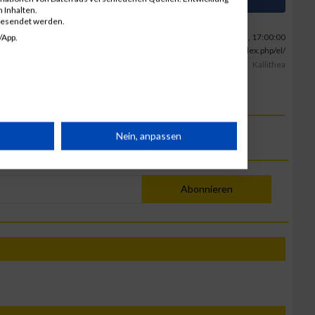
Artikel auf Facebook teilen
 Inhalten.
gesendet werden.
26.02.2025, 17:00:00
/App.
Foto: http://kallithearun.gr/index.php/el/
Kallithea-Run
Kallithea
rät
Nein, anpassen
n
Abonnieren
g