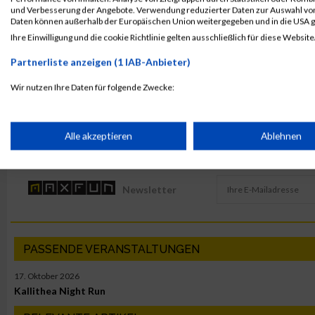
und Verbesserung der Angebote. Verwendung reduzierter Daten zur Auswahl von
Daten können außerhalb der Europäischen Union weitergegeben und in die USA 
Ihre Einwilligung und die cookie Richtlinie gelten ausschließlich für diese Website
MaxFun Sports Redaktion
Partnerliste anzeigen (1 IAB-Anbieter)
Wir nutzen Ihre Daten für folgende Zwecke:
IAB-Verarbeitungszwecke:
Speichern von oder Zugriff auf Informationen auf einem Endge
Alle akzeptieren
Ablehnen
zum Newsletter anmelden
Find us on Facebook
Verwendung reduzierter Daten zur Auswahl von Werbeanzeige
Newsletter
Erstellung von Profilen für personalisierte Werbung
PASSENDE VERANSTALTUNGEN
Verwendung von Profilen zur Auswahl personalisierter Werbun
17. Oktober 2026
Kallithea Night Run
Erstellung von Profilen zur Personalisierung von Inhalten