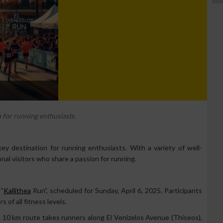
n for running enthusiasts.
 key destination for running enthusiasts. With a variety of well-
nal visitors who share a passion for running.
 “
Kallithea
Run”, scheduled for Sunday, April 6, 2025. Participants
 of all fitness levels.
e 10 km route takes runners along El Venizelos Avenue (Thiseos),