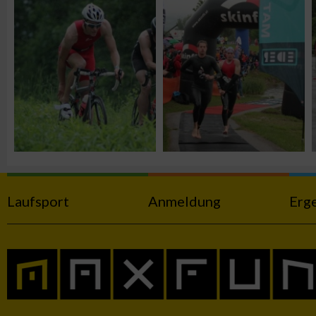
Funktional
Werbung
Laufsport
Anmeldung
Erg