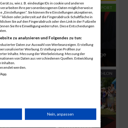
erät zu, wie z. B. eindeutige IDs in cookie und anderen
TRIATHLON
LAUFSPORT
r verarbeiten Ihre personenbezogenen Daten möglicherweise
 „Einstellungen“. Sie können Ihre Einstellungen akzeptieren,
 klicken oder jederzeit auf die Fingerabdruck-Schaltfläche in
klicken Sie auf den Fingerabdruck oder den Link in der Fußzeile
können Sie Ihre Einwilligung widerrufen. Diese Entscheidungen
aten.
ebsite zu analysieren und Folgendes zu tun:
eduzierter Daten zur Auswahl von Werbeanzeigen. Erstellung
ersonalisierter Werbung. Erstellung von Profilen zur
Volkstriathlon als
Nenngeldsprünge
ierter Inhalte. Messung der Werbeleistung. Messung der
inationen von Daten aus verschiedenen Quellen. Entwicklung
Triathlon-Einstieg
im Dezember
 Inhalten.
gesendet werden.
TRIATHLON
TRIATHLON
/App.
rät
Nein, anpassen
Triathlon-Party in
Linztriathlon mit
Linz
David Brandl