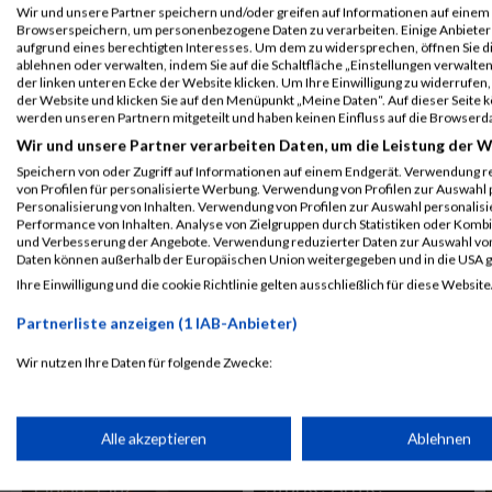
Wir und unsere Partner speichern und/oder greifen auf Informationen auf einem G
TRIATHLON
TRIATHLON
Browserspeichern, um personenbezogene Daten zu verarbeiten. Einige Anbiete
aufgrund eines berechtigten Interesses. Um dem zu widersprechen, öffnen Sie die
ablehnen oder verwalten, indem Sie auf die Schaltfläche „Einstellungen verwalten“
der linken unteren Ecke der Website klicken. Um Ihre Einwilligung zu widerrufen, 
der Website und klicken Sie auf den Menüpunkt „Meine Daten“. Auf dieser Seite 
werden unseren Partnern mitgeteilt und haben keinen Einfluss auf die Browserd
Wir und unsere Partner verarbeiten Daten, um die Leistung der W
Linz-Triathlon im
Speichern von oder Zugriff auf Informationen auf einem Endgerät. Verwendung r
kommenden Jahr
von Profilen für personalisierte Werbung. Verwendung von Profilen zur Auswahl p
am letzten Mai-
Personalisierung von Inhalten. Verwendung von Profilen zur Auswahl personalis
Performance von Inhalten. Analyse von Zielgruppen durch Statistiken oder Komb
Wochenende
Absage Linztriathlon
und Verbesserung der Angebote. Verwendung reduzierter Daten zur Auswahl von
Daten können außerhalb der Europäischen Union weitergegeben und in die USA 
TRIATHLON
TRAINING
Ihre Einwilligung und die cookie Richtlinie gelten ausschließlich für diese Website
Partnerliste anzeigen (1 IAB-Anbieter)
Wir nutzen Ihre Daten für folgende Zwecke:
IAB-Verarbeitungszwecke:
Speichern von oder Zugriff auf Informationen auf einem Endge
Alle akzeptieren
Ablehnen
Finish: Linz
Starke Arme