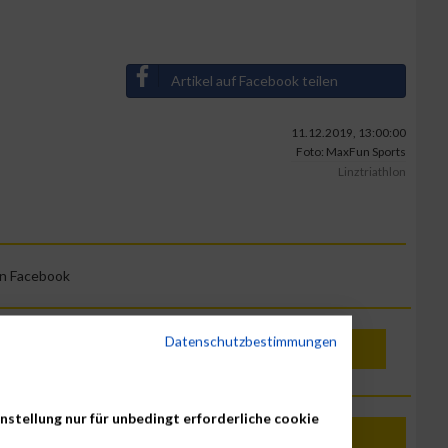
Artikel auf Facebook teilen
11.12.2019, 13:00:00
Foto: MaxFun Sports
Linztriathlon
on Facebook
Datenschutzbestimmungen
Abonnieren
nstellung nur für unbedingt erforderliche cookie