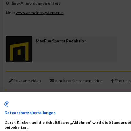
Online-Anmeldungen unter:
Link:
www.anmeldesystem.com
MaxFun Sports Redaktion
Jetzt anmelden
zum Newsletter anmelden
Find us 
Newsletter
Datenschutzeinstellungen
Durch Klicken auf die Schaltfläche „Ablehnen“ wird die Standardei
RELEVANTE ARTIKEL
beibehalten.