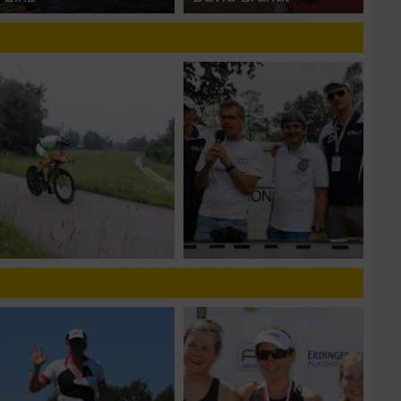
n
g
n von Daten aus