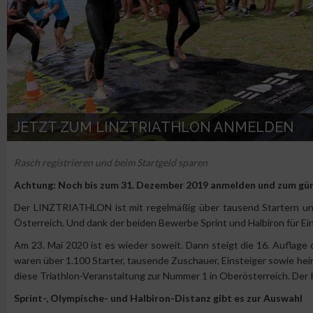
JETZT ZUM LINZTRIATHLON ANMELDEN
Rasch registrieren und beim Startgeld sparen
Achtung: Noch bis zum 31. Dezember 2019 anmelden und zum gü
Der LINZTRIATHLON ist mit regelmäßig über tausend Startern und
Österreich. Und dank der beiden Bewerbe Sprint und Halbiron für Ei
Am 23. Mai 2020 ist es wieder soweit. Dann steigt die 16. Auflag
waren über 1.100 Starter, tausende Zuschauer, Einsteiger sowie hei
diese Triathlon-Veranstaltung zur Nummer 1 in Oberösterreich. Der Ki
Sprint-, Olympische- und Halbiron-Distanz gibt es zur Auswahl