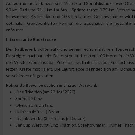
Ausgetragene Distanzen sind Mittel- und Sprintdistanz sowie Olym
90 km Rad und 21,1 km Laufen - Sprintdistanz: 0,75 km Schwimm
Schwimmen, 45 km Rad und 10,5 km Laufen. Geschwommen wird im 
optimalen Gegebenheiten können die Zuschauer die gesamte 
anfeuern.
Interessante Radstrecke
Der Radbewerb sollte aufgrund seiner recht einfachen Topograph
Einsteiger machbar sein. Die ersten und letzten 100 Meter in die 
den Wechselzonen ist das Publikum hautnah mit dabei. Zum Schluss 
letzen Kräfte mobilisiert. Die Laufstrecke befindet sich am "Don
verschieden oft gelaufen.
Folgende Bewerbe stehen in Linz zur Auswahl:
• Kids Triathlon (am 22. Mai 2020)
• Sprint Distanz
• Olympische Distanz
• Halbiron (Mittel-) Distanz
• Teambewerbe (3er-Teams je Distanz)
• 3er Cup Wertung (Linz-Triathlon, Steeltownman, Trumer Triathl