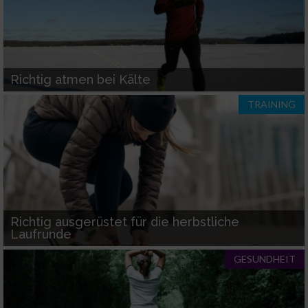
Verwendung reduzierter Daten zur Auswahl
von Inhalten
IAB-Besonderheiten:
Verwendung genauer Standortdaten
Richtig atmen bei Kälte
TRAINING
Geräte anhand von aktiv angeforderten
Informationen identifizieren
Nicht-IAB-Verarbeitungszwecke:
Notwendig
Performance
Richtig ausgerüstet für die herbstliche
Laufrunde
Funktional
GESUNDHEIT
Werbung