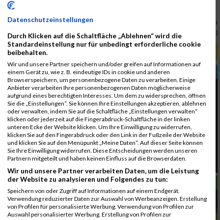
Link:
www.maxfunsports.com
Datenschutzeinstellungen
Gerhard Böhm
21.02.2018, 12:00:00
Durch Klicken auf die Schaltfläche „Ablehnen“ wird die
Standardeinstellung nur für unbedingt erforderliche cookie
RELEVANTE ARTIKEL
beibehalten.
Wir und unsere Partner speichern und/oder greifen auf Informationen auf
TRAINING
einem Gerät zu, wie z. B. eindeutige IDs in cookie und anderen
Browserspeichern, um personenbezogene Daten zu verarbeiten. Einige
Anbieter verarbeiten Ihre personenbezogenen Daten möglicherweise
aufgrund eines berechtigten Interesses. Um dem zu widersprechen, öffnen
Sie die „Einstellungen“. Sie können Ihre Einstellungen akzeptieren, ablehnen
oder verwalten, indem Sie auf die Schaltfläche „Einstellungen verwalten“
klicken oder jederzeit auf die Fingerabdruck-Schaltfläche in der linken
unteren Ecke der Website klicken. Um Ihre Einwilligung zu widerrufen,
klicken Sie auf den Fingerabdruck oder den Link in der Fußzeile der Website
und klicken Sie auf den Menüpunkt „Meine Daten“. Auf dieser Seite können
Sie Ihre Einwilligung widerrufen. Diese Entscheidungen werden unseren
Partnern mitgeteilt und haben keinen Einfluss auf die Browserdaten.
Lauftempo bei kalten Temperaturen
Wir und unsere Partner verarbeiten Daten, um die Leistung
der Website zu analysieren und Folgendes zu tun:
LAUFSPORT
Speichern von oder Zugriff auf Informationen auf einem Endgerät.
Verwendung reduzierter Daten zur Auswahl von Werbeanzeigen. Erstellung
von Profilen für personalisierte Werbung. Verwendung von Profilen zur
Auswahl personalisierter Werbung. Erstellung von Profilen zur