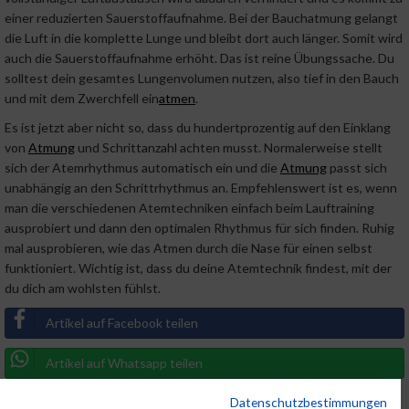
einer reduzierten Sauerstoffaufnahme. Bei der Bauchatmung gelangt
die Luft in die komplette Lunge und bleibt dort auch länger. Somit wird
auch die Sauerstoffaufnahme erhöht. Das ist reine Übungssache. Du
solltest dein gesamtes Lungenvolumen nutzen, also tief in den Bauch
und mit dem Zwerchfell ein
atmen
.
Es ist jetzt aber nicht so, dass du hundertprozentig auf den Einklang
von
Atmung
und Schrittanzahl achten musst. Normalerweise stellt
sich der Atemrhythmus automatisch ein und die
Atmung
passt sich
unabhängig an den Schrittrhythmus an. Empfehlenswert ist es, wenn
man die verschiedenen Atemtechniken einfach beim Lauftraining
ausprobiert und dann den optimalen Rhythmus für sich finden. Ruhig
mal ausprobieren, wie das Atmen durch die Nase für einen selbst
funktioniert. Wichtig ist, dass du deine Atemtechnik findest, mit der
du dich am wohlsten fühlst.
Artikel auf Facebook teilen
Artikel auf Whatsapp teilen
Datenschutzbestimmungen