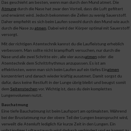
Das geschieht am besten, wenn man durch den Mund atmet. Die
Atmung
durch die Nase hat zwar den Vorteil, dass die Luft gefiltert
und erwärmt wird. Jedoch bekommen die Zellen zu wenig Sauerstoff.
Daher empfiehlt es sich beim Laufen sowohl durch den Mund wie auch
durch die Nase zu
atmen
. Dabei wird der Körper optimal mit Sauerstoff
versorgt.
Mit der richtigen Atemtechnik kannst du die Laufleistung erheblich
verbessern. Man sollte nicht krampfhaft versuchen, nur durch die
Nase und alle zwei Schritte ein-, alle vier auszu
atmen
oder die
Atemtechnik dem Schrittrhythmus anzupassen. Es ist am
effektivsten, wenn man sich beim Laufen auf ein tiefes Ein
atmen
konzentriert und danach wieder kräftig ausatmet. Damit sorgst du
dafür, dass keine Restluft in der Lunge übrig bleibt und beugst somit
dem
Seitenstechen
vor. Wichtig ist, dass du dein komplettes
Lungenvolumen nutzt.
Bauchatmung
Eine tiefe Bauchatmung ist beim Laufsport am optimalsten. Während
bei der Brustatmung nur der obere Teil der Lungen beansprucht wird,
verweilt die Atemluft lediglich für kurze Zeit in den Lungen. Ein
vollständiger Luftaustausch wird dadurch verhindert und es kommt zu