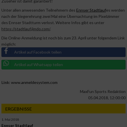
Zuseher ist damit garantiert!
Unter allen anwesenden Teilnehmern des
Ennser Stadtlauf
es werden
nach der Siegerehrung zwei Mal eine Übernachtung im Pixelzimmer
des Ennser Stadtturm verlost. Weitere Infos gibt es unter
https://stadtlauf.jimdo.com/
.
Die Online-Anmeldung ist noch bis zum 23. April unter folgendem Link
möglich:
Artikel auf Facebook teilen
Artikel auf Whatsapp teilen
Link:
www.anmeldesystem.com
MaxFun Sports Redaktion
05.04.2018, 12:00:00
ERGEBNISSE
1. Mai 2018
Ennser Stadtlauf