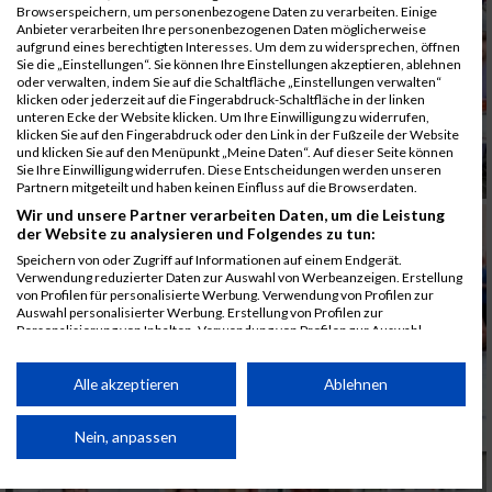
Browserspeichern, um personenbezogene Daten zu verarbeiten. Einige
Anbieter verarbeiten Ihre personenbezogenen Daten möglicherweise
aufgrund eines berechtigten Interesses. Um dem zu widersprechen, öffnen
Sie die „Einstellungen“. Sie können Ihre Einstellungen akzeptieren, ablehnen
oder verwalten, indem Sie auf die Schaltfläche „Einstellungen verwalten“
klicken oder jederzeit auf die Fingerabdruck-Schaltfläche in der linken
unteren Ecke der Website klicken. Um Ihre Einwilligung zu widerrufen,
klicken Sie auf den Fingerabdruck oder den Link in der Fußzeile der Website
und klicken Sie auf den Menüpunkt „Meine Daten“. Auf dieser Seite können
Sie Ihre Einwilligung widerrufen. Diese Entscheidungen werden unseren
Partnern mitgeteilt und haben keinen Einfluss auf die Browserdaten.
Wir und unsere Partner verarbeiten Daten, um die Leistung
der Website zu analysieren und Folgendes zu tun:
Speichern von oder Zugriff auf Informationen auf einem Endgerät.
Verwendung reduzierter Daten zur Auswahl von Werbeanzeigen. Erstellung
von Profilen für personalisierte Werbung. Verwendung von Profilen zur
Auswahl personalisierter Werbung. Erstellung von Profilen zur
Personalisierung von Inhalten. Verwendung von Profilen zur Auswahl
personalisierter Inhalte. Messung der Werbeleistung. Messung der
Performance von Inhalten. Analyse von Zielgruppen durch Statistiken oder
Kombinationen von Daten aus verschiedenen Quellen. Entwicklung und
Alle akzeptieren
Ablehnen
Verbesserung der Angebote. Verwendung reduzierter Daten zur Auswahl
von Inhalten.
Daten können außerhalb der Europäischen Union weitergegeben und in die
Nein, anpassen
USA gesendet werden.
Ihre Einwilligung und die cookie Richtlinie gelten ausschließlich für diese