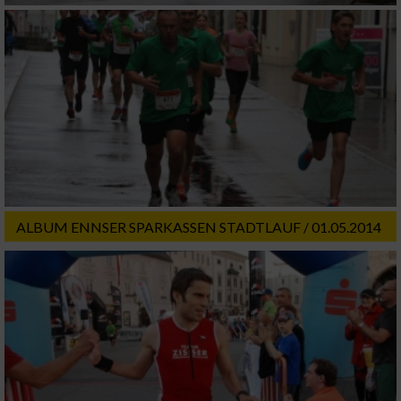
Geräte anhand von aktiv angeforderten
Informationen identifizieren
Nicht-IAB-Verarbeitungszwecke:
Notwendig
Performance
Funktional
ALBUM ENNSER SPARKASSEN STADTLAUF / 01.05.2014
Werbung