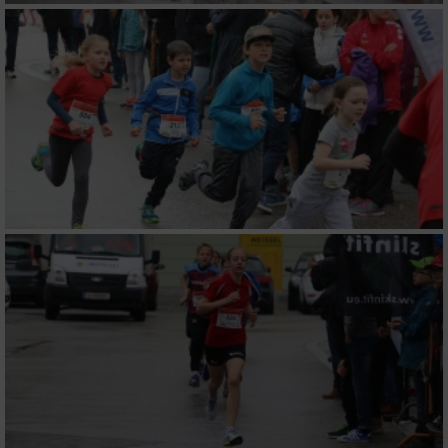
personalisierter Inhalte
Messung der Werbeleistung
Messung der Performance von Inhalten
Analyse von Zielgruppen durch Statistiken
oder Kombinationen von Daten aus
verschiedenen Quellen
Entwicklung und Verbesserung der Angebote
Verwendung reduzierter Daten zur Auswahl
von Inhalten
IAB-Besonderheiten:
Verwendung genauer Standortdaten