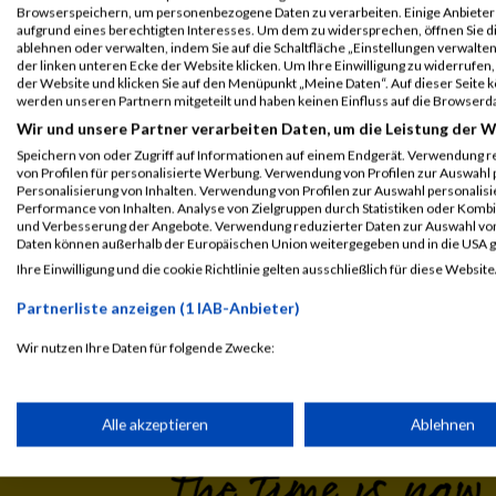
Browserspeichern, um personenbezogene Daten zu verarbeiten. Einige Anbiete
aufgrund eines berechtigten Interesses. Um dem zu widersprechen, öffnen Sie die
www.lindetwaldlauf.at
URL
ablehnen oder verwalten, indem Sie auf die Schaltfläche „Einstellungen verwalten“
der linken unteren Ecke der Website klicken. Um Ihre Einwilligung zu widerrufen, 
der Website und klicken Sie auf den Menüpunkt „Meine Daten“. Auf dieser Seite 
Event auf Facebook teilen
werden unseren Partnern mitgeteilt und haben keinen Einfluss auf die Browserd
Wir und unsere Partner verarbeiten Daten, um die Leistung der W
Speichern von oder Zugriff auf Informationen auf einem Endgerät. Verwendung r
von Profilen für personalisierte Werbung. Verwendung von Profilen zur Auswahl p
Personalisierung von Inhalten. Verwendung von Profilen zur Auswahl personalis
Performance von Inhalten. Analyse von Zielgruppen durch Statistiken oder Komb
und Verbesserung der Angebote. Verwendung reduzierter Daten zur Auswahl von
Daten können außerhalb der Europäischen Union weitergegeben und in die USA 
Ihre Einwilligung und die cookie Richtlinie gelten ausschließlich für diese Website
Laufsport
Anmeldung
Erg
Partnerliste anzeigen (1 IAB-Anbieter)
Wir nutzen Ihre Daten für folgende Zwecke:
IAB-Verarbeitungszwecke:
Speichern von oder Zugriff auf Informationen auf einem Endge
Alle akzeptieren
Ablehnen
Verwendung reduzierter Daten zur Auswahl von Werbeanzeige