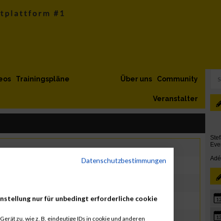
eos
Trainingspläne
Über uns
Community
Veranstalter
Datenschutzbestimmungen
nstellung nur für unbedingt erforderliche cookie
1
g, Lauf, Trail Run
1
erät zu, wie z. B. eindeutige IDs in cookie und anderen