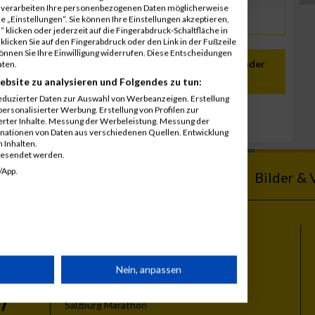
r verarbeiten Ihre personenbezogenen Daten möglicherweise
 „Einstellungen“. Sie können Ihre Einstellungen akzeptieren,
 klicken oder jederzeit auf die Fingerabdruck-Schaltfläche in
klicken Sie auf den Fingerabdruck oder den Link in der Fußzeile
können Sie Ihre Einwilligung widerrufen. Diese Entscheidungen
In meinen Kalender
aten.
übernehmen
ebsite zu analysieren und Folgendes zu tun:
eduzierter Daten zur Auswahl von Werbeanzeigen. Erstellung
ersonalisierter Werbung. Erstellung von Profilen zur
ierter Inhalte. Messung der Werbeleistung. Messung der
inationen von Daten aus verschiedenen Quellen. Entwicklung
 Inhalten.
gesendet werden.
/App.
ebnisse
Kalender
Bilder & 
Themen
rät
Nein, anpassen
Vienna City Marathon
Vienna Night Run
Salzburg Marathon
n