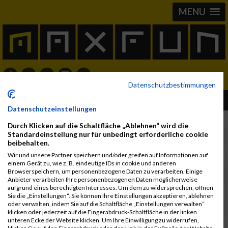
MENU
Datenschutzbestimmungen
IRONMAN 70.3 Versailles 12.06.2026
Datenschutzeinstellungen
Durch Klicken auf die Schaltfläche „Ablehnen“ wird die
Standardeinstellung nur für unbedingt erforderliche cookie
Freitag, 12. Juni 2026
Datum
beibehalten.
78000 Versailles
Wir und unsere Partner speichern und/oder greifen auf Informationen auf
Region
einem Gerät zu, wie z. B. eindeutige IDs in cookie und anderen
Browserspeichern, um personenbezogene Daten zu verarbeiten. Einige
Frankreich
Land
Anbieter verarbeiten Ihre personenbezogenen Daten möglicherweise
aufgrund eines berechtigten Interesses. Um dem zu widersprechen, öffnen
Ironman
Sie die „Einstellungen“. Sie können Ihre Einstellungen akzeptieren, ablehnen
oder verwalten, indem Sie auf die Schaltfläche „Einstellungen verwalten“
IRONMAN International
Kontakt
klicken oder jederzeit auf die Fingerabdruck-Schaltfläche in der linken
unteren Ecke der Website klicken. Um Ihre Einwilligung zu widerrufen,