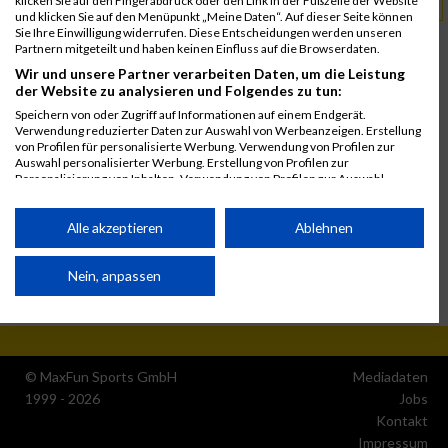
www.ironman.com
klicken Sie auf den Fingerabdruck oder den Link in der Fußzeile der Website
URL
und klicken Sie auf den Menüpunkt „Meine Daten“. Auf dieser Seite können
Sie Ihre Einwilligung widerrufen. Diese Entscheidungen werden unseren
Partnern mitgeteilt und haben keinen Einfluss auf die Browserdaten.
Wir und unsere Partner verarbeiten Daten, um die Leistung
der Website zu analysieren und Folgendes zu tun:
Speichern von oder Zugriff auf Informationen auf einem Endgerät.
Verwendung reduzierter Daten zur Auswahl von Werbeanzeigen. Erstellung
von Profilen für personalisierte Werbung. Verwendung von Profilen zur
Auswahl personalisierter Werbung. Erstellung von Profilen zur
Personalisierung von Inhalten. Verwendung von Profilen zur Auswahl
personalisierter Inhalte. Messung der Werbeleistung. Messung der
Performance von Inhalten. Analyse von Zielgruppen durch Statistiken oder
Kombinationen von Daten aus verschiedenen Quellen. Entwicklung und
Alle akzeptieren
Ablehnen
Verbesserung der Angebote. Verwendung reduzierter Daten zur Auswahl
von Inhalten.
Daten können außerhalb der Europäischen Union weitergegeben und in die
Nein, anpassen
USA gesendet werden.
Ihre Einwilligung und die cookie Richtlinie gelten ausschließlich für diese
Website/App.
Partnerliste anzeigen (1 IAB-Anbieter)
© MaxFun Sports GmbH
Mediadaten
1999 - 2026
Jobs
Wir nutzen Ihre Daten für folgende Zwecke:
Kontakt
IAB-Verarbeitungszwecke:
Impressum