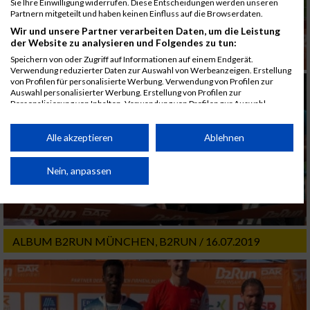
Sie Ihre Einwilligung widerrufen. Diese Entscheidungen werden unseren
Partnern mitgeteilt und haben keinen Einfluss auf die Browserdaten.
Wir und unsere Partner verarbeiten Daten, um die Leistung
der Website zu analysieren und Folgendes zu tun:
Speichern von oder Zugriff auf Informationen auf einem Endgerät.
Verwendung reduzierter Daten zur Auswahl von Werbeanzeigen. Erstellung
von Profilen für personalisierte Werbung. Verwendung von Profilen zur
Auswahl personalisierter Werbung. Erstellung von Profilen zur
Personalisierung von Inhalten. Verwendung von Profilen zur Auswahl
personalisierter Inhalte. Messung der Werbeleistung. Messung der
Performance von Inhalten. Analyse von Zielgruppen durch Statistiken oder
Kombinationen von Daten aus verschiedenen Quellen. Entwicklung und
Alle akzeptieren
Ablehnen
Verbesserung der Angebote. Verwendung reduzierter Daten zur Auswahl
von Inhalten.
Daten können außerhalb der Europäischen Union weitergegeben und in die
Nein, anpassen
USA gesendet werden.
Ihre Einwilligung und die cookie Richtlinie gelten ausschließlich für diese
Website/App.
Partnerliste anzeigen (1 IAB-Anbieter)
ALBUM B2RUN MÜNCHEN, B2RUN / 16.07.2019
Wir nutzen Ihre Daten für folgende Zwecke:
IAB-Verarbeitungszwecke:
Speichern von oder Zugriff auf Informationen
auf einem Endgerät