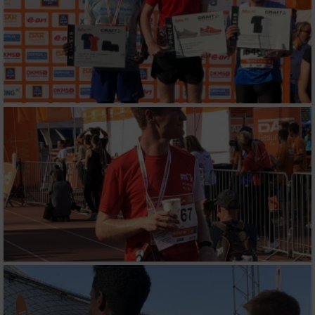
Verwendung reduzierter Daten zur Auswahl
von Werbeanzeigen
Erstellung von Profilen für personalisierte
Werbung
Verwendung von Profilen zur Auswahl
personalisierter Werbung
Erstellung von Profilen zur Personalisierung
von Inhalten
Verwendung von Profilen zur Auswahl
personalisierter Inhalte
Messung der Werbeleistung
Messung der Performance von Inhalten