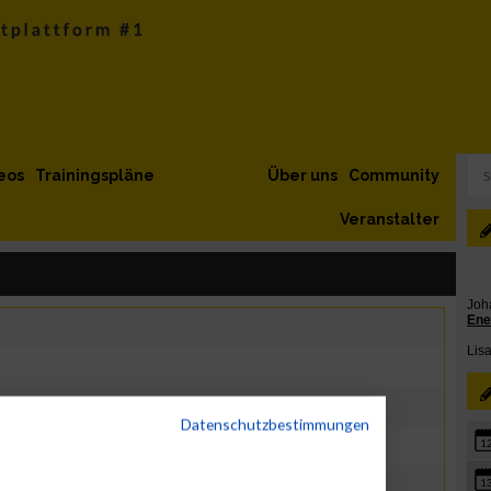
eos
Trainingspläne
Über uns
Community
Veranstalter
Datenschutzbestimmungen
1
1