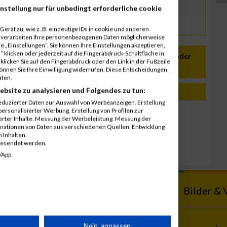
nstellung nur für unbedingt erforderliche cookie
erät zu, wie z. B. eindeutige IDs in cookie und anderen
r verarbeiten Ihre personenbezogenen Daten möglicherweise
 „Einstellungen“. Sie können Ihre Einstellungen akzeptieren,
 klicken oder jederzeit auf die Fingerabdruck-Schaltfläche in
In meinen Kalender
klicken Sie auf den Fingerabdruck oder den Link in der Fußzeile
übernehmen
können Sie Ihre Einwilligung widerrufen. Diese Entscheidungen
aten.
ebsite zu analysieren und Folgendes zu tun:
eduzierter Daten zur Auswahl von Werbeanzeigen. Erstellung
ersonalisierter Werbung. Erstellung von Profilen zur
19. Juli 2024
ierter Inhalte. Messung der Werbeleistung. Messung der
Trumer Triathlon
inationen von Daten aus verschiedenen Quellen. Entwicklung
 Inhalten.
26. Juli 2019
gesendet werden.
Trumer Triathlon
/App.
ebnisse
Kalender
Bilder & 
rät
Nein, anpassen