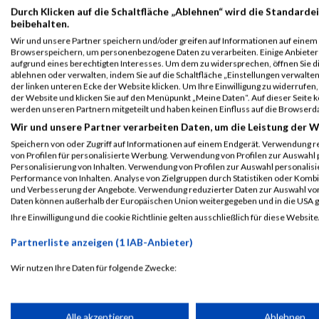
info@trumer-triathlon.at
Durch Klicken auf die Schaltfläche „Ablehnen“ wird die Standardei
beibehalten.
www.trumer-triathlon.at
URL
Wir und unsere Partner speichern und/oder greifen auf Informationen auf einem G
Browserspeichern, um personenbezogene Daten zu verarbeiten. Einige Anbiete
aufgrund eines berechtigten Interesses. Um dem zu widersprechen, öffnen Sie die
ablehnen oder verwalten, indem Sie auf die Schaltfläche „Einstellungen verwalten“
Event auf Facebook teilen
der linken unteren Ecke der Website klicken. Um Ihre Einwilligung zu widerrufen, 
der Website und klicken Sie auf den Menüpunkt „Meine Daten“. Auf dieser Seite 
werden unseren Partnern mitgeteilt und haben keinen Einfluss auf die Browserd
Wir und unsere Partner verarbeiten Daten, um die Leistung der W
PASSENDE VERANSTALTUNGEN
Speichern von oder Zugriff auf Informationen auf einem Endgerät. Verwendung r
von Profilen für personalisierte Werbung. Verwendung von Profilen zur Auswahl p
24. Juli 2026
18. Juli 2025
Personalisierung von Inhalten. Verwendung von Profilen zur Auswahl personalis
Trumer Triathlon
Trumer Triathlon
Performance von Inhalten. Analyse von Zielgruppen durch Statistiken oder Komb
und Verbesserung der Angebote. Verwendung reduzierter Daten zur Auswahl von
16. Juli 2021
19. Juli 2020
Daten können außerhalb der Europäischen Union weitergegeben und in die USA 
Trumer Triathlon
Trumer Triathlon
Ihre Einwilligung und die cookie Richtlinie gelten ausschließlich für diese Website
Partnerliste anzeigen (1 IAB-Anbieter)
Laufsport
Anmeldung
Erg
Wir nutzen Ihre Daten für folgende Zwecke:
IAB-Verarbeitungszwecke:
Speichern von oder Zugriff auf Informationen auf einem Endge
Alle akzeptieren
Ablehnen