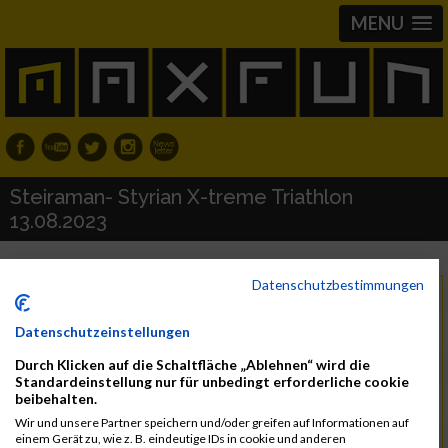
MENU
Steiraman- Styrian X-treme Triathlon
13.08.2023
Datenschutzbestimmungen
Sonntag, 13. August 2023
Datum
8720 St. Margarethen bei Knittelfeld
Region
Datenschutzeinstellungen
Durch Klicken auf die Schaltfläche „Ablehnen“ wird die
Österreich
Land
Standardeinstellung nur für unbedingt erforderliche cookie
beibehalten.
Triathlon
Wir und unsere Partner speichern und/oder greifen auf Informationen auf
Doris und Uwe Zitzenbacher
Kontakt
einem Gerät zu, wie z. B. eindeutige IDs in cookie und anderen