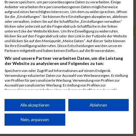
Browserspeichern, um personenbezogene Daten zu verarbeiten. Einige
office@evendz.at
Anbieter verarbeiten Ihre personenbezogenen Daten möglicherweise
aufgrund eines berechtigten Interesses. Um dem zu widersprechen, öffnen
www. www.steiraman.at
URL
Sie die „Einstellungen“. Sie können Ihre Einstellungen akzeptieren, ablehnen
oder verwalten, indem Sie auf die Schaltfläche „Einstellungen verwalten“
klicken oder jederzeit auf die Fingerabdruck-Schaltfläche in der linken
PASSENDE VERANSTALTUNGEN
unteren Ecke der Website klicken. Um Ihre Einwilligung zu widerrufen,
klicken Sie auf den Fingerabdruck oder den Link in der Fußzeile der Website
und klicken Sie auf den Menüpunkt „Meine Daten“. Auf dieser Seite können
9. August 2026
Sie Ihre Einwilligung widerrufen. Diese Entscheidungen werden unseren
Steiraman X-treme Triathlon & SKYrun
Partnern mitgeteilt und haben keinen Einfluss auf die Browserdaten.
10. August 2025
Wir und unsere Partner verarbeiten Daten, um die Leistung
der Website zu analysieren und Folgendes zu tun:
Steiraman- Styrian X-treme Triathlon
Speichern von oder Zugriff auf Informationen auf einem Endgerät.
11. August 2024
Verwendung reduzierter Daten zur Auswahl von Werbeanzeigen. Erstellung
Steiraman- Styrian X-treme Triathlon
von Profilen für personalisierte Werbung. Verwendung von Profilen zur
Auswahl personalisierter Werbung. Erstellung von Profilen zur
Personalisierung von Inhalten. Verwendung von Profilen zur Auswahl
personalisierter Inhalte. Messung der Werbeleistung. Messung der
Performance von Inhalten. Analyse von Zielgruppen durch Statistiken oder
Kombinationen von Daten aus verschiedenen Quellen. Entwicklung und
Alle akzeptieren
Ablehnen
Verbesserung der Angebote. Verwendung reduzierter Daten zur Auswahl
von Inhalten.
Daten können außerhalb der Europäischen Union weitergegeben und in die
Nein, anpassen
USA gesendet werden.
Ihre Einwilligung und die cookie Richtlinie gelten ausschließlich für diese
Website/App.