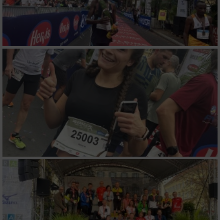
Werbung
Verwendung von Profilen zur Auswahl
personalisierter Werbung
Erstellung von Profilen zur Personalisierung
von Inhalten
Verwendung von Profilen zur Auswahl
personalisierter Inhalte
Messung der Werbeleistung
Messung der Performance von Inhalten
Analyse von Zielgruppen durch Statistiken
oder Kombinationen von Daten aus
verschiedenen Quellen
Entwicklung und Verbesserung der Angebote