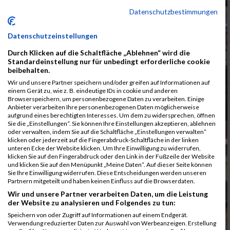
Datenschutzbestimmungen
Datenschutzeinstellungen
Durch Klicken auf die Schaltfläche „Ablehnen“ wird die
Standardeinstellung nur für unbedingt erforderliche cookie
beibehalten.
Wir und unsere Partner speichern und/oder greifen auf Informationen auf
einem Gerät zu, wie z. B. eindeutige IDs in cookie und anderen
Browserspeichern, um personenbezogene Daten zu verarbeiten. Einige
Anbieter verarbeiten Ihre personenbezogenen Daten möglicherweise
aufgrund eines berechtigten Interesses. Um dem zu widersprechen, öffnen
Sie die „Einstellungen“. Sie können Ihre Einstellungen akzeptieren, ablehnen
oder verwalten, indem Sie auf die Schaltfläche „Einstellungen verwalten“
klicken oder jederzeit auf die Fingerabdruck-Schaltfläche in der linken
unteren Ecke der Website klicken. Um Ihre Einwilligung zu widerrufen,
klicken Sie auf den Fingerabdruck oder den Link in der Fußzeile der Website
und klicken Sie auf den Menüpunkt „Meine Daten“. Auf dieser Seite können
Sie Ihre Einwilligung widerrufen. Diese Entscheidungen werden unseren
Partnern mitgeteilt und haben keinen Einfluss auf die Browserdaten.
Wir und unsere Partner verarbeiten Daten, um die Leistung
der Website zu analysieren und Folgendes zu tun:
Speichern von oder Zugriff auf Informationen auf einem Endgerät.
Verwendung reduzierter Daten zur Auswahl von Werbeanzeigen. Erstellung