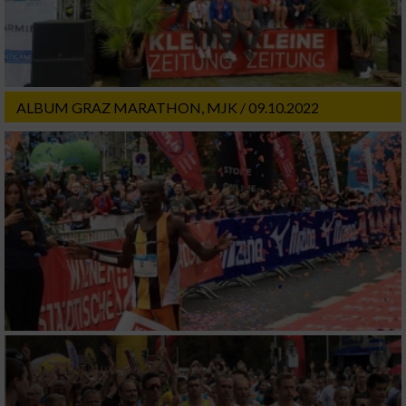
Verwendung reduzierter Daten zur Auswahl
von Inhalten
IAB-Besonderheiten:
ALBUM GRAZ MARATHON, MJK / 09.10.2022
Verwendung genauer Standortdaten
Geräte anhand von aktiv angeforderten
Informationen identifizieren
Nicht-IAB-Verarbeitungszwecke:
Notwendig
Performance
Funktional