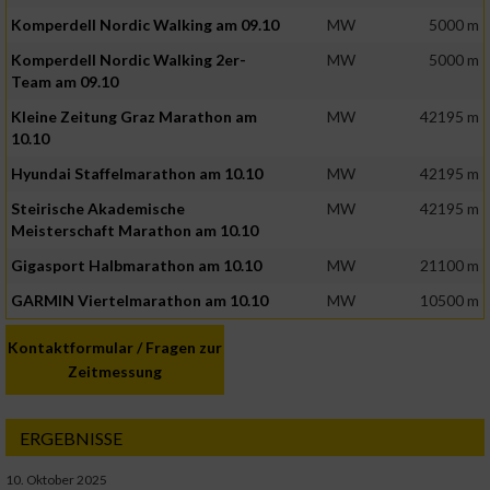
Komperdell Nordic Walking am 09.10
MW
5000 m
Komperdell Nordic Walking 2er-
MW
5000 m
Team am 09.10
Kleine Zeitung Graz Marathon am
MW
42195 m
10.10
Hyundai Staffelmarathon am 10.10
MW
42195 m
Steirische Akademische
MW
42195 m
Meisterschaft Marathon am 10.10
Gigasport Halbmarathon am 10.10
MW
21100 m
GARMIN Viertelmarathon am 10.10
MW
10500 m
Kontaktformular / Fragen zur
Zeitmessung
ERGEBNISSE
10. Oktober 2025