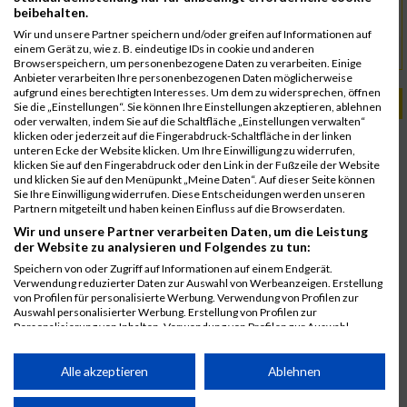
Thomas Pohoralek
Kontakt
beibehalten.
info@viennatrailrun.at
Wir und unsere Partner speichern und/oder greifen auf Informationen auf
einem Gerät zu, wie z. B. eindeutige IDs in cookie und anderen
www.viennatrailrun.at
URL
Browserspeichern, um personenbezogene Daten zu verarbeiten. Einige
Anbieter verarbeiten Ihre personenbezogenen Daten möglicherweise
aufgrund eines berechtigten Interesses. Um dem zu widersprechen, öffnen
PASSENDE VERANSTALTUNGEN
Sie die „Einstellungen“. Sie können Ihre Einstellungen akzeptieren, ablehnen
oder verwalten, indem Sie auf die Schaltfläche „Einstellungen verwalten“
klicken oder jederzeit auf die Fingerabdruck-Schaltfläche in der linken
16. Oktober 2022
unteren Ecke der Website klicken. Um Ihre Einwilligung zu widerrufen,
Vienna Trail Run
klicken Sie auf den Fingerabdruck oder den Link in der Fußzeile der Website
und klicken Sie auf den Menüpunkt „Meine Daten“. Auf dieser Seite können
19. August 2018
Sie Ihre Einwilligung widerrufen. Diese Entscheidungen werden unseren
Vienna Trail Run
Partnern mitgeteilt und haben keinen Einfluss auf die Browserdaten.
Ergebnisse
Wir und unsere Partner verarbeiten Daten, um die Leistung
der Website zu analysieren und Folgendes zu tun:
20. August 2017
Vienna Trail Run
Speichern von oder Zugriff auf Informationen auf einem Endgerät.
Verwendung reduzierter Daten zur Auswahl von Werbeanzeigen. Erstellung
Ergebnisse
von Profilen für personalisierte Werbung. Verwendung von Profilen zur
14. August 2016
Auswahl personalisierter Werbung. Erstellung von Profilen zur
Personalisierung von Inhalten. Verwendung von Profilen zur Auswahl
Vienna Trail Run
personalisierter Inhalte. Messung der Werbeleistung. Messung der
Ergebnisse
Performance von Inhalten. Analyse von Zielgruppen durch Statistiken oder
Kombinationen von Daten aus verschiedenen Quellen. Entwicklung und
Alle akzeptieren
Ablehnen
Verbesserung der Angebote. Verwendung reduzierter Daten zur Auswahl
von Inhalten.