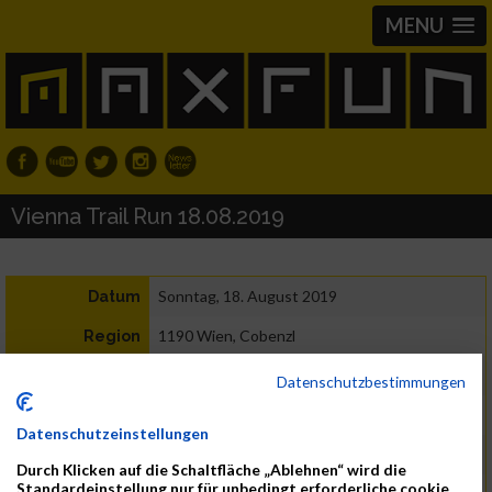
MENU
Vienna Trail Run 18.08.2019
Sonntag, 18. August 2019
Datum
1190 Wien, Cobenzl
Region
Österreich
Land
Datenschutzbestimmungen
6,4 km mit 270 HM, 14 km mit 570 HM
Distanz
Datenschutzeinstellungen
Lauf, Trail Run
Durch Klicken auf die Schaltfläche „Ablehnen“ wird die
Standardeinstellung nur für unbedingt erforderliche cookie