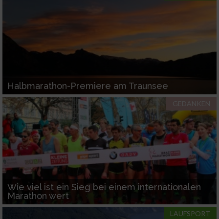
Verwendung reduzierter Daten zur Auswahl
von Werbeanzeigen
Erstellung von Profilen für personalisierte
Werbung
Verwendung von Profilen zur Auswahl
Halbmarathon-Premiere am Traunsee
personalisierter Werbung
GEDANKEN
Erstellung von Profilen zur Personalisierung
von Inhalten
Verwendung von Profilen zur Auswahl
personalisierter Inhalte
Messung der Werbeleistung
Wie viel ist ein Sieg bei einem internationalen
Marathon wert
Messung der Performance von Inhalten
LAUFSPORT