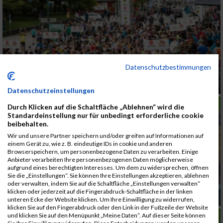
Datenschutzbestimmungen
Der Countdown läuft
Datenschutzeinstellungen
LAUFSPORT
Durch Klicken auf die Schaltfläche „Ablehnen“ wird die
Standardeinstellung nur für unbedingt erforderliche cookie
beibehalten.
Wir und unsere Partner speichern und/oder greifen auf Informationen auf
einem Gerät zu, wie z. B. eindeutige IDs in cookie und anderen
Browserspeichern, um personenbezogene Daten zu verarbeiten. Einige
Anbieter verarbeiten Ihre personenbezogenen Daten möglicherweise
aufgrund eines berechtigten Interesses. Um dem zu widersprechen, öffnen
Sie die „Einstellungen“. Sie können Ihre Einstellungen akzeptieren, ablehnen
oder verwalten, indem Sie auf die Schaltfläche „Einstellungen verwalten“
klicken oder jederzeit auf die Fingerabdruck-Schaltfläche in der linken
Gegen den Sonnenuntergang laufen
unteren Ecke der Website klicken. Um Ihre Einwilligung zu widerrufen,
klicken Sie auf den Fingerabdruck oder den Link in der Fußzeile der Website
LAUFSPORT
und klicken Sie auf den Menüpunkt „Meine Daten“. Auf dieser Seite können