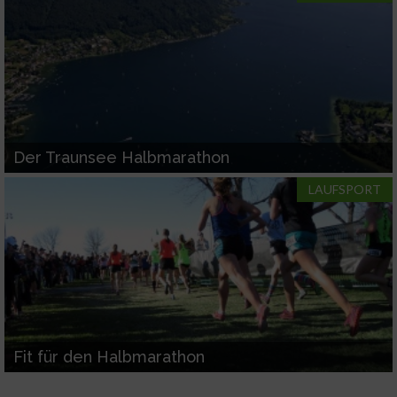
Analyse von Zielgruppen durch Statistiken
oder Kombinationen von Daten aus
verschiedenen Quellen
Entwicklung und Verbesserung der Angebote
Verwendung reduzierter Daten zur Auswahl
von Inhalten
Der Traunsee Halbmarathon
IAB-Besonderheiten:
LAUFSPORT
Verwendung genauer Standortdaten
Geräte anhand von aktiv angeforderten
Informationen identifizieren
Nicht-IAB-Verarbeitungszwecke:
Notwendig
Fit für den Halbmarathon