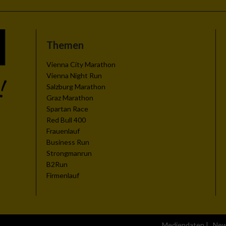
Themen
zieren
Vienna City Marathon
Vienna Night Run
Salzburg Marathon
Graz Marathon
Spartan Race
Red Bull 400
Frauenlauf
Business Run
Strongmanrun
B2Run
Firmenlauf
Mediendaten
|
New