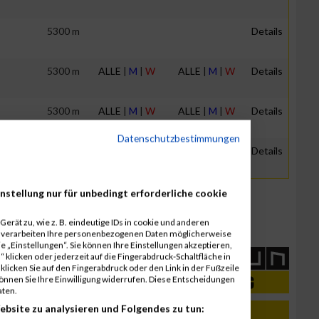
5300 m
Details
5300 m
ALLE
|
M
|
W
ALLE
|
M
|
W
Details
5300 m
ALLE
|
M
|
W
ALLE
|
M
|
W
Details
Datenschutzbestimmungen
5300 m
ALLE
|
M
|
W
ALLE
|
M
|
W
Details
nstellung nur für unbedingt erforderliche cookie
erät zu, wie z. B. eindeutige IDs in cookie und anderen
r verarbeiten Ihre personenbezogenen Daten möglicherweise
 „Einstellungen“. Sie können Ihre Einstellungen akzeptieren,
 klicken oder jederzeit auf die Fingerabdruck-Schaltfläche in
klicken Sie auf den Fingerabdruck oder den Link in der Fußzeile
können Sie Ihre Einwilligung widerrufen. Diese Entscheidungen
aten.
ebsite zu analysieren und Folgendes zu tun: