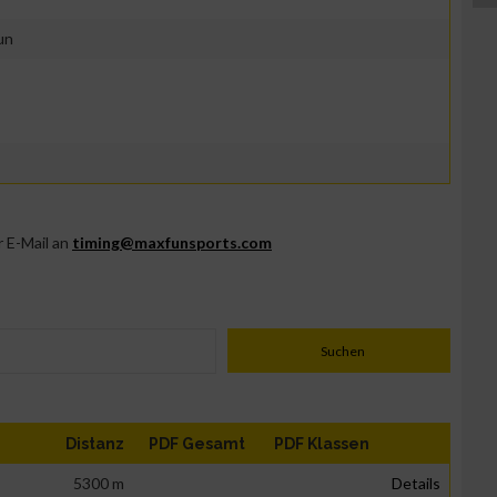
un
r E-Mail an
timing@maxfunsports.com
Distanz
PDF Gesamt
PDF Klassen
5300 m
Details