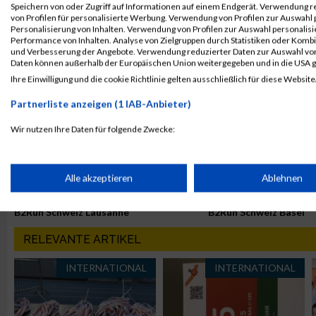
Speichern von oder Zugriff auf Informationen auf einem Endgerät. Verwendung r
von Profilen für personalisierte Werbung. Verwendung von Profilen zur Auswahl p
23. Juni 2023
21. Juni 2023
Personalisierung von Inhalten. Verwendung von Profilen zur Auswahl personalis
B2Run Schweiz Basel
B2Run Schweiz Bern
Performance von Inhalten. Analyse von Zielgruppen durch Statistiken oder Komb
Ergebnisse
Ergebnisse
und Verbesserung der Angebote. Verwendung reduzierter Daten zur Auswahl von
Daten können außerhalb der Europäischen Union weitergegeben und in die USA 
5. Juni 2023
31. Mai 2023
Ihre Einwilligung und die cookie Richtlinie gelten ausschließlich für diese Website
B2Run Schweiz St. Gallen
B2Run Schweiz Lausan
Partnerliste anzeigen (1 IAB-Anbieter)
Ergebnisse
Ergebnisse
Wir nutzen Ihre Daten für folgende Zwecke:
PASSENDE VERANSTALTUNGEN
IAB-Verarbeitungszwecke:
8. Juni 2026
3. Juni 2026
B2Run Schweiz St. Gallen
B2Run Schweiz Zürich
Speichern von oder Zugriff auf Informationen auf einem Endge
Alle akzeptieren
Ablehnen
11. Mai 2026
8. Mai 2026
B2Run Schweiz Lausanne
B2Run Schweiz Basel
Verwendung reduzierter Daten zur Auswahl von Werbeanzeige
RELEVANTE ARTIKEL
Erstellung von Profilen für personalisierte Werbung
INTERNATIONAL
INTERNATIONAL
Verwendung von Profilen zur Auswahl personalisierter Werbun