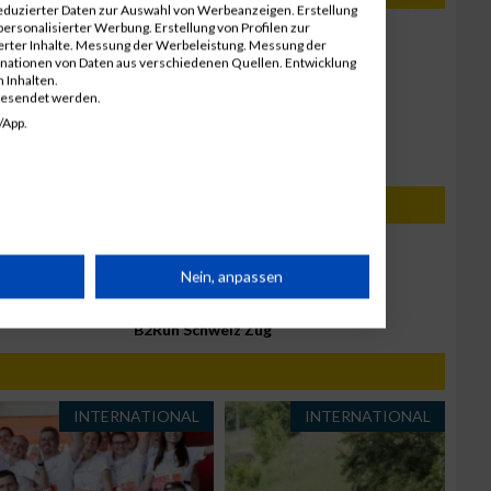
eduzierter Daten zur Auswahl von Werbeanzeigen. Erstellung
ersonalisierter Werbung. Erstellung von Profilen zur
8. Juni 2023
ierter Inhalte. Messung der Werbeleistung. Messung der
B2Run Schweiz Zürich
inationen von Daten aus verschiedenen Quellen. Entwicklung
Ergebnisse
 Inhalten.
gesendet werden.
23. Mai 2023
/App.
ne
B2Run Schweiz Zug
Ergebnisse
27. Mai 2026
B2Run Schweiz Bern
rät
Nein, anpassen
4. Mai 2026
B2Run Schweiz Zug
n
INTERNATIONAL
INTERNATIONAL
g