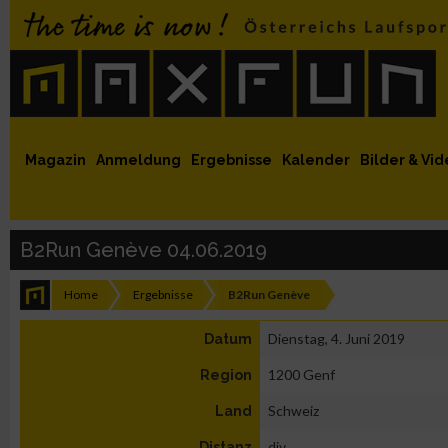
 auf Facebook
MaxFun auf Youtube
MaxFun auf Twitter
MaxFun auf Instagram
MaxFun Newsletter abonnieren
Magazin
Anmeldung
Ergebnisse
Kalender
Bilder & Vid
B2Run Genève 04.06.2019
Home
Ergebnisse
B2Run Genève
Dienstag, 4. Juni 2019
Datum
1200 Genf
Region
Schweiz
Land
div.
Distanz