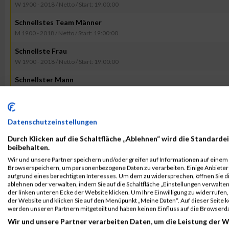
W 1900 - 2018 / Netto / Start: 19:00:00
Schnellstes Team Männer
M 1900 - 2018 / Netto / Start: 19:00:00
Schnellste Frau
W 1900 - 2018 / Netto / Start: 19:00:00
Schnellster Mann
M 1900 - 2018 / Netto / Start: 19:00:00
Finisherliste Nordic Walking
MW 1900 - 2018 / Netto / Start: 19:00:00
Datenschutzeinstellungen
Durch Klicken auf die Schaltfläche „Ablehnen“ wird die Standardei
beibehalten.
Kontaktformular / Fragen
Wir und unsere Partner speichern und/oder greifen auf Informationen auf einem G
zur Zeitmessung
Browserspeichern, um personenbezogene Daten zu verarbeiten. Einige Anbiete
aufgrund eines berechtigten Interesses. Um dem zu widersprechen, öffnen Sie die
ablehnen oder verwalten, indem Sie auf die Schaltfläche „Einstellungen verwalten“
Event auf Facebook teilen
der linken unteren Ecke der Website klicken. Um Ihre Einwilligung zu widerrufen, 
der Website und klicken Sie auf den Menüpunkt „Meine Daten“. Auf dieser Seite 
werden unseren Partnern mitgeteilt und haben keinen Einfluss auf die Browserd
Wir und unsere Partner verarbeiten Daten, um die Leistung der W
ERGEBNISSE