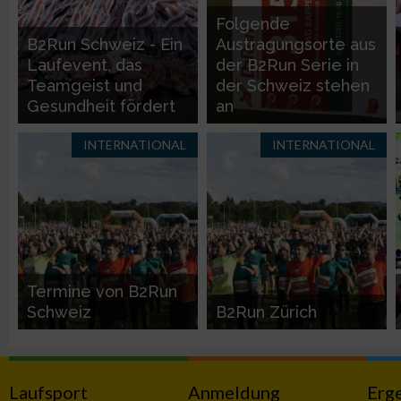
Folgende
B2Run Schweiz - Ein
Austragungsorte aus
Erstellung von Profilen zur Personalisierung von Inhalten
Laufevent, das
der B2Run Serie in
Teamgeist und
der Schweiz stehen
Verwendung von Profilen zur Auswahl personalisierter Inhalte
Gesundheit fördert
an
INTERNATIONAL
INTERNATIONAL
Messung der Werbeleistung
Messung der Performance von Inhalten
Analyse von Zielgruppen durch Statistiken oder Kombinatione
verschiedenen Quellen
Termine von B2Run
Schweiz
B2Run Zürich
Entwicklung und Verbesserung der Angebote
Verwendung reduzierter Daten zur Auswahl von Inhalten
Laufsport
Anmeldung
Erg