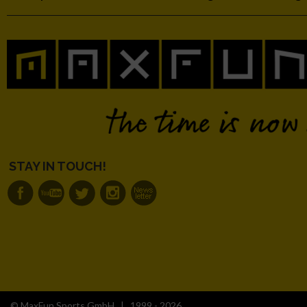
IAB-Besonderheiten:
Verwendung genauer Standortdaten
Geräte anhand von aktiv angeforderten Informationen identifi
Nicht-IAB-Verarbeitungszwecke:
Notwendig
STAY IN TOUCH!
Performance
Funktional
Werbung
© MaxFun Sports GmbH | 1999 - 2026