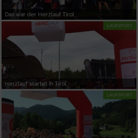
personalisierter Inhalte
Das war der Herzlauf Tirol
Messung der Werbeleistung
LAUFSPORT
Messung der Performance von Inhalten
Analyse von Zielgruppen durch Statistiken
oder Kombinationen von Daten aus
verschiedenen Quellen
Entwicklung und Verbesserung der Angebote
Herzlauf startet in Tirol
LAUFSPORT
Verwendung reduzierter Daten zur Auswahl
von Inhalten
IAB-Besonderheiten:
Verwendung genauer Standortdaten