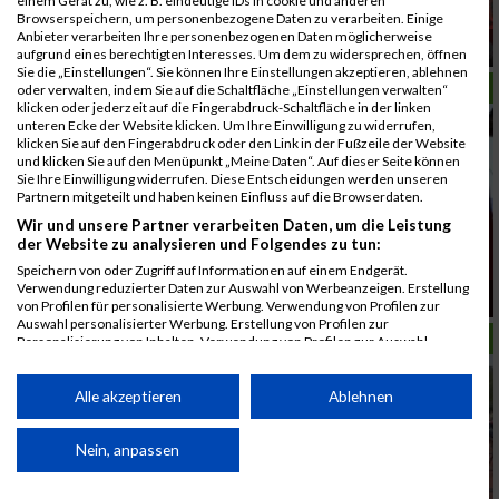
einem Gerät zu, wie z. B. eindeutige IDs in cookie und anderen
Browserspeichern, um personenbezogene Daten zu verarbeiten. Einige
Anbieter verarbeiten Ihre personenbezogenen Daten möglicherweise
Oberösterreich zeigte Herz
aufgrund eines berechtigten Interesses. Um dem zu widersprechen, öffnen
Sie die „Einstellungen“. Sie können Ihre Einstellungen akzeptieren, ablehnen
LAUFSPORT
oder verwalten, indem Sie auf die Schaltfläche „Einstellungen verwalten“
klicken oder jederzeit auf die Fingerabdruck-Schaltfläche in der linken
unteren Ecke der Website klicken. Um Ihre Einwilligung zu widerrufen,
klicken Sie auf den Fingerabdruck oder den Link in der Fußzeile der Website
und klicken Sie auf den Menüpunkt „Meine Daten“. Auf dieser Seite können
Sie Ihre Einwilligung widerrufen. Diese Entscheidungen werden unseren
Partnern mitgeteilt und haben keinen Einfluss auf die Browserdaten.
Wir und unsere Partner verarbeiten Daten, um die Leistung
der Website zu analysieren und Folgendes zu tun:
Speichern von oder Zugriff auf Informationen auf einem Endgerät.
Verwendung reduzierter Daten zur Auswahl von Werbeanzeigen. Erstellung
Das war der 2. Herzlauf Vorarlberg
von Profilen für personalisierte Werbung. Verwendung von Profilen zur
Auswahl personalisierter Werbung. Erstellung von Profilen zur
LAUFSPORT
Personalisierung von Inhalten. Verwendung von Profilen zur Auswahl
personalisierter Inhalte. Messung der Werbeleistung. Messung der
Performance von Inhalten. Analyse von Zielgruppen durch Statistiken oder
Kombinationen von Daten aus verschiedenen Quellen. Entwicklung und
Alle akzeptieren
Ablehnen
Verbesserung der Angebote. Verwendung reduzierter Daten zur Auswahl
von Inhalten.
Daten können außerhalb der Europäischen Union weitergegeben und in die
Nein, anpassen
USA gesendet werden.
Ihre Einwilligung und die cookie Richtlinie gelten ausschließlich für diese