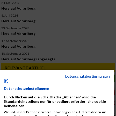
24. Mai 2025
Herzlauf Vorarlberg
8. Juni 2024
Herzlauf Vorarlberg
23. September 2023
Herzlauf Vorarlberg
17. September 2022
Herzlauf Vorarlberg
18. September 2021
Herzlauf Vorarlberg (abgesagt)
RELEVANTE ARTIKEL
Datenschutzbestimmungen
LAUFSPORT
Datenschutzeinstellungen
Durch Klicken auf die Schaltfläche „Ablehnen“ wird die
Standardeinstellung nur für unbedingt erforderliche cookie
beibehalten.
Wir und unsere Partner speichern und/oder greifen auf Informationen auf