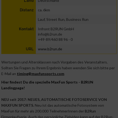
Deutschland
Land
ca. 6km
Distanz
Lauf, Street Run, Business Run
Infront B2RUN GmbH
Kontakt
info@b2run.de
+49-89/460 88 96 - 0
www.b2run.de
URL
Wertungen und Altersklassen nach Vorgaben des Veranstalters.
Sollten Sie Fragen zu Ihrem Ergebnis haben wenden Sie sich bitte per
E-Mail an
timing@maxfunsports.com
Hier findest Du die spezielle MaxFun Sports - B2RUN
Landingpage!
NEU seit 2017:
NEUES, AUTOMATISCHE FOTOSERVICE VON
MAXFUN SPORTS.
Neu ist das automatische Fotosystem von
MaxFun für mehr als 200.000 TeilnehmerInnen der
B2Run
Firmenlaufserie. Auch das persönliche Zielvideo kann auf der B2Run-