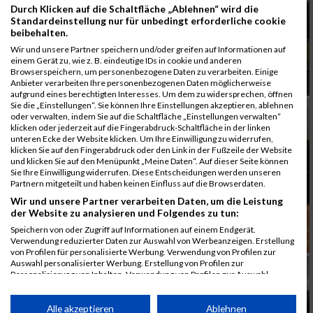
Durch Klicken auf die Schaltfläche „Ablehnen“ wird die
Standardeinstellung nur für unbedingt erforderliche cookie
beibehalten.
Wir und unsere Partner speichern und/oder greifen auf Informationen auf
einem Gerät zu, wie z. B. eindeutige IDs in cookie und anderen
Browserspeichern, um personenbezogene Daten zu verarbeiten. Einige
Anbieter verarbeiten Ihre personenbezogenen Daten möglicherweise
aufgrund eines berechtigten Interesses. Um dem zu widersprechen, öffnen
Sie die „Einstellungen“. Sie können Ihre Einstellungen akzeptieren, ablehnen
oder verwalten, indem Sie auf die Schaltfläche „Einstellungen verwalten“
klicken oder jederzeit auf die Fingerabdruck-Schaltfläche in der linken
unteren Ecke der Website klicken. Um Ihre Einwilligung zu widerrufen,
klicken Sie auf den Fingerabdruck oder den Link in der Fußzeile der Website
und klicken Sie auf den Menüpunkt „Meine Daten“. Auf dieser Seite können
Sie Ihre Einwilligung widerrufen. Diese Entscheidungen werden unseren
Partnern mitgeteilt und haben keinen Einfluss auf die Browserdaten.
Wir und unsere Partner verarbeiten Daten, um die Leistung
der Website zu analysieren und Folgendes zu tun:
Speichern von oder Zugriff auf Informationen auf einem Endgerät.
Verwendung reduzierter Daten zur Auswahl von Werbeanzeigen. Erstellung
von Profilen für personalisierte Werbung. Verwendung von Profilen zur
Auswahl personalisierter Werbung. Erstellung von Profilen zur
Personalisierung von Inhalten. Verwendung von Profilen zur Auswahl
personalisierter Inhalte. Messung der Werbeleistung. Messung der
Performance von Inhalten. Analyse von Zielgruppen durch Statistiken oder
Kombinationen von Daten aus verschiedenen Quellen. Entwicklung und
Alle akzeptieren
Ablehnen