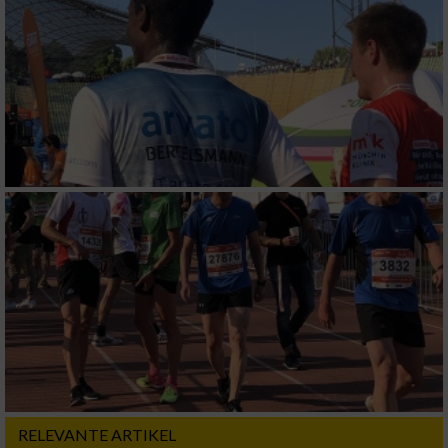
Verwendung genauer Standortdaten
Geräte anhand von aktiv angeforderten
Informationen identifizieren
Nicht-IAB-Verarbeitungszwecke:
Notwendig
Performance
Funktional
Werbung
RELEVANTE ARTIKEL