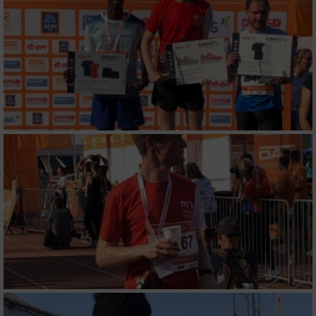
Erstellung von Profilen zur Personalisierung
von Inhalten
Verwendung von Profilen zur Auswahl
personalisierter Inhalte
Messung der Werbeleistung
Messung der Performance von Inhalten
Analyse von Zielgruppen durch Statistiken
oder Kombinationen von Daten aus
verschiedenen Quellen
Entwicklung und Verbesserung der Angebote
Verwendung reduzierter Daten zur Auswahl
von Inhalten
IAB-Besonderheiten: