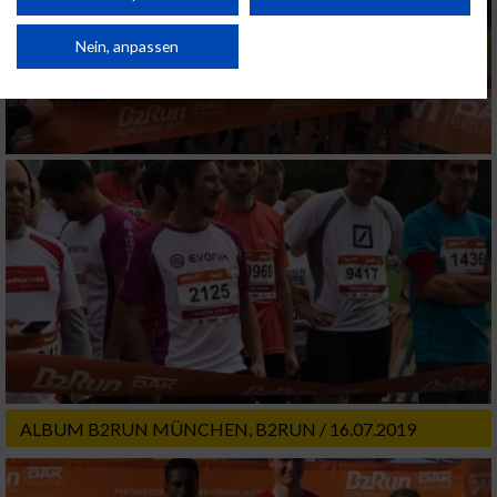
Verbesserung der Angebote. Verwendung reduzierter Daten zur Auswahl
von Inhalten.
Daten können außerhalb der Europäischen Union weitergegeben und in die
Nein, anpassen
USA gesendet werden.
Ihre Einwilligung und die cookie Richtlinie gelten ausschließlich für diese
Website/App.
Partnerliste anzeigen (1 IAB-Anbieter)
Wir nutzen Ihre Daten für folgende Zwecke:
IAB-Verarbeitungszwecke:
Speichern von oder Zugriff auf Informationen
auf einem Endgerät
Verwendung reduzierter Daten zur Auswahl
von Werbeanzeigen
Erstellung von Profilen für personalisierte
Werbung
ALBUM B2RUN MÜNCHEN, B2RUN / 16.07.2019
Verwendung von Profilen zur Auswahl
personalisierter Werbung