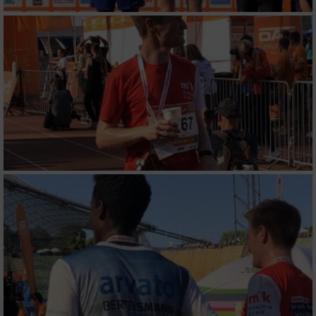
Verwendung von Profilen zur Auswahl
personalisierter Inhalte
Messung der Werbeleistung
Messung der Performance von Inhalten
Analyse von Zielgruppen durch Statistiken
oder Kombinationen von Daten aus
verschiedenen Quellen
Entwicklung und Verbesserung der Angebote
Verwendung reduzierter Daten zur Auswahl
von Inhalten
IAB-Besonderheiten:
Verwendung genauer Standortdaten