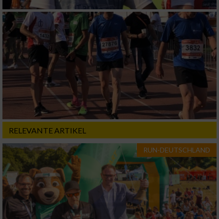
Geräte anhand von aktiv angeforderten
Informationen identifizieren
Nicht-IAB-Verarbeitungszwecke:
Notwendig
Performance
Funktional
RELEVANTE ARTIKEL
Werbung
RUN-DEUTSCHLAND