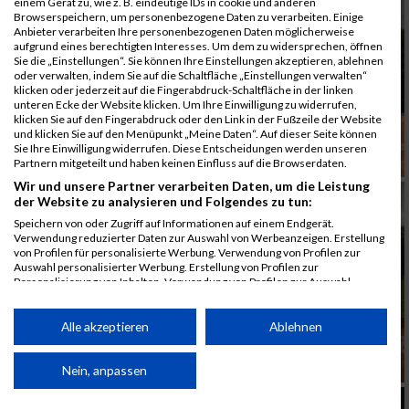
einem Gerät zu, wie z. B. eindeutige IDs in cookie und anderen
Browserspeichern, um personenbezogene Daten zu verarbeiten. Einige
Anbieter verarbeiten Ihre personenbezogenen Daten möglicherweise
aufgrund eines berechtigten Interesses. Um dem zu widersprechen, öffnen
Sie die „Einstellungen“. Sie können Ihre Einstellungen akzeptieren, ablehnen
oder verwalten, indem Sie auf die Schaltfläche „Einstellungen verwalten“
klicken oder jederzeit auf die Fingerabdruck-Schaltfläche in der linken
unteren Ecke der Website klicken. Um Ihre Einwilligung zu widerrufen,
klicken Sie auf den Fingerabdruck oder den Link in der Fußzeile der Website
und klicken Sie auf den Menüpunkt „Meine Daten“. Auf dieser Seite können
Sie Ihre Einwilligung widerrufen. Diese Entscheidungen werden unseren
Partnern mitgeteilt und haben keinen Einfluss auf die Browserdaten.
Wir und unsere Partner verarbeiten Daten, um die Leistung
der Website zu analysieren und Folgendes zu tun:
Speichern von oder Zugriff auf Informationen auf einem Endgerät.
Verwendung reduzierter Daten zur Auswahl von Werbeanzeigen. Erstellung
von Profilen für personalisierte Werbung. Verwendung von Profilen zur
Auswahl personalisierter Werbung. Erstellung von Profilen zur
Personalisierung von Inhalten. Verwendung von Profilen zur Auswahl
personalisierter Inhalte. Messung der Werbeleistung. Messung der
Performance von Inhalten. Analyse von Zielgruppen durch Statistiken oder
Kombinationen von Daten aus verschiedenen Quellen. Entwicklung und
Alle akzeptieren
Ablehnen
Verbesserung der Angebote. Verwendung reduzierter Daten zur Auswahl
von Inhalten.
Daten können außerhalb der Europäischen Union weitergegeben und in die
Nein, anpassen
USA gesendet werden.
Ihre Einwilligung und die cookie Richtlinie gelten ausschließlich für diese