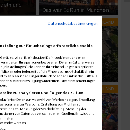
deln und
Das war B2Run in München
N-DEUTSCHLAND
RUN-DEUTSCHLAND
Datenschutzbestimmungen
nstellung nur für unbedingt erforderliche cookie
erät zu, wie z. B. eindeutige IDs in cookie und anderen
r verarbeiten Ihre personenbezogenen Daten möglicherweise
 „Einstellungen“. Sie können Ihre Einstellungen akzeptieren,
 klicken oder jederzeit auf die Fingerabdruck-Schaltfläche in
riathlon
Die Firmen laufen
klicken Sie auf den Fingerabdruck oder den Link in der Fußzeile
können Sie Ihre Einwilligung widerrufen. Diese Entscheidungen
aten.
N-DEUTSCHLAND
RUN-DEUTSCHLAND
ebsite zu analysieren und Folgendes zu tun:
eduzierter Daten zur Auswahl von Werbeanzeigen. Erstellung
ersonalisierter Werbung. Erstellung von Profilen zur
ierter Inhalte. Messung der Werbeleistung. Messung der
inationen von Daten aus verschiedenen Quellen. Entwicklung
 Inhalten.
gesendet werden.
/App.