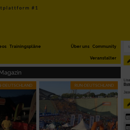
eos
Trainingspläne
Über uns
Community
Veranstalter
 Magazin
N-DEUTSCHLAND
RUN-DEUTSCHLAND
1
1