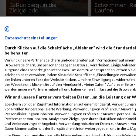
B2Run biegt in die
Schwimmen, Ra
Zielgerade
Laufen
RUN-DEUTSCHLAND
RU
Datenschutzeinstellungen
Durch Klicken auf die Schaltfläche „Ablehnen“ wird die Standardei
beibehalten.
Wir und unsere Partner speichern und/oder greifen auf Informationen auf einem G
Browserspeichern, um personenbezogene Daten zu verarbeiten. Einige Anbiete
aufgrund eines berechtigten Interesses. Um dem zu widersprechen, öffnen Sie die
10 Jahre Sheridanpark
ablehnen oder verwalten, indem Sie auf die Schaltfläche „Einstellungen verwalten“
Meilen
Nachtlauf und T
der linken unteren Ecke der Website klicken. Um Ihre Einwilligung zu widerrufen, 
der Website und klicken Sie auf den Menüpunkt „Meine Daten“. Auf dieser Seite 
werden unseren Partnern mitgeteilt und haben keinen Einfluss auf die Browserd
RUN-DEUTSCHLAND
RU
Wir und unsere Partner verarbeiten Daten, um die Leistung der W
Speichern von oder Zugriff auf Informationen auf einem Endgerät. Verwendung r
von Profilen für personalisierte Werbung. Verwendung von Profilen zur Auswahl p
Personalisierung von Inhalten. Verwendung von Profilen zur Auswahl personalis
Performance von Inhalten. Analyse von Zielgruppen durch Statistiken oder Komb
und Verbesserung der Angebote. Verwendung reduzierter Daten zur Auswahl von
Daten können außerhalb der Europäischen Union weitergegeben und in die USA 
Ihre Einwilligung und die cookie Richtlinie gelten ausschließlich für diese Website