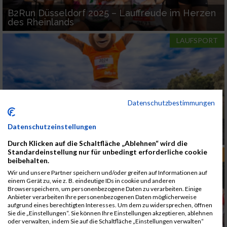
B2Run Düsseldorf 2025 – Lauffreude im Herzen
des Rheinlands
LAUFSPORT
Datenschutzbestimmungen
B2Run Hannover 2025: Ausgebucht lange vor
Datenschutzeinstellungen
dem Startschuss
Durch Klicken auf die Schaltfläche „Ablehnen“ wird die
Standardeinstellung nur für unbedingt erforderliche cookie
RUN-DEUTSCHLAND
beibehalten.
Wir und unsere Partner speichern und/oder greifen auf Informationen auf
einem Gerät zu, wie z. B. eindeutige IDs in cookie und anderen
Browserspeichern, um personenbezogene Daten zu verarbeiten. Einige
Anbieter verarbeiten Ihre personenbezogenen Daten möglicherweise
aufgrund eines berechtigten Interesses. Um dem zu widersprechen, öffnen
Sie die „Einstellungen“. Sie können Ihre Einstellungen akzeptieren, ablehnen
oder verwalten, indem Sie auf die Schaltfläche „Einstellungen verwalten“