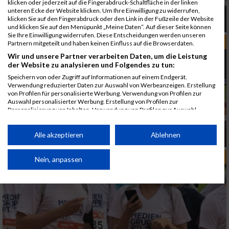
klicken oder jederzeit auf die Fingerabdruck-Schaltfläche in der linken
unteren Ecke der Website klicken. Um Ihre Einwilligung zu widerrufen,
B2Run Köln 2025 – Neuer Termin, gleiche
klicken Sie auf den Fingerabdruck oder den Link in der Fußzeile der Website
Leidenschaft
und klicken Sie auf den Menüpunkt „Meine Daten“. Auf dieser Seite können
Sie Ihre Einwilligung widerrufen. Diese Entscheidungen werden unseren
RUN-DEUTSCHLAND
Partnern mitgeteilt und haben keinen Einfluss auf die Browserdaten.
Wir und unsere Partner verarbeiten Daten, um die Leistung
der Website zu analysieren und Folgendes zu tun:
Speichern von oder Zugriff auf Informationen auf einem Endgerät.
Verwendung reduzierter Daten zur Auswahl von Werbeanzeigen. Erstellung
von Profilen für personalisierte Werbung. Verwendung von Profilen zur
Auswahl personalisierter Werbung. Erstellung von Profilen zur
Personalisierung von Inhalten. Verwendung von Profilen zur Auswahl
personalisierter Inhalte. Messung der Werbeleistung. Messung der
Performance von Inhalten. Analyse von Zielgruppen durch Statistiken oder
B2Run Serie 2025: Jetzt anmelden und als
Kombinationen von Daten aus verschiedenen Quellen. Entwicklung und
Alle akzeptieren
Ablehnen
Firmen-Team durchstarten
Verbesserung der Angebote. Verwendung reduzierter Daten zur Auswahl
von Inhalten.
RUN-DEUTSCHLAND
Daten können außerhalb der Europäischen Union weitergegeben und in die
Nein, anpassen
USA gesendet werden.
Ihre Einwilligung und die cookie Richtlinie gelten ausschließlich für diese
Website/App.
Partnerliste anzeigen (1 IAB-Anbieter)
Wir nutzen Ihre Daten für folgende Zwecke: