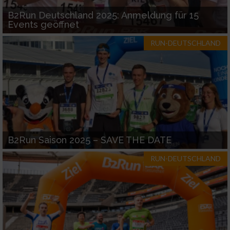
IAB-Verarbeitungszwecke:
B2Run Deutschland 2025: Anmeldung für 15
Speichern von oder Zugriff auf Informationen
Events geöffnet
auf einem Endgerät
RUN-DEUTSCHLAND
Verwendung reduzierter Daten zur Auswahl
von Werbeanzeigen
Erstellung von Profilen für personalisierte
Werbung
Verwendung von Profilen zur Auswahl
personalisierter Werbung
B2Run Saison 2025 – SAVE THE DATE
Erstellung von Profilen zur Personalisierung
RUN-DEUTSCHLAND
von Inhalten
Verwendung von Profilen zur Auswahl
personalisierter Inhalte
Messung der Werbeleistung