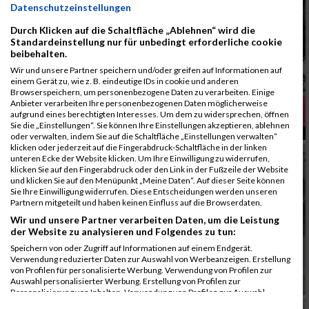
Datenschutzeinstellungen
Durch Klicken auf die Schaltfläche „Ablehnen“ wird die
Standardeinstellung nur für unbedingt erforderliche cookie
beibehalten.
Wir und unsere Partner speichern und/oder greifen auf Informationen auf
einem Gerät zu, wie z. B. eindeutige IDs in cookie und anderen
Browserspeichern, um personenbezogene Daten zu verarbeiten. Einige
Anbieter verarbeiten Ihre personenbezogenen Daten möglicherweise
aufgrund eines berechtigten Interesses. Um dem zu widersprechen, öffnen
Sie die „Einstellungen“. Sie können Ihre Einstellungen akzeptieren, ablehnen
oder verwalten, indem Sie auf die Schaltfläche „Einstellungen verwalten“
klicken oder jederzeit auf die Fingerabdruck-Schaltfläche in der linken
unteren Ecke der Website klicken. Um Ihre Einwilligung zu widerrufen,
klicken Sie auf den Fingerabdruck oder den Link in der Fußzeile der Website
und klicken Sie auf den Menüpunkt „Meine Daten“. Auf dieser Seite können
Sie Ihre Einwilligung widerrufen. Diese Entscheidungen werden unseren
Partnern mitgeteilt und haben keinen Einfluss auf die Browserdaten.
Wir und unsere Partner verarbeiten Daten, um die Leistung
der Website zu analysieren und Folgendes zu tun:
Speichern von oder Zugriff auf Informationen auf einem Endgerät.
Verwendung reduzierter Daten zur Auswahl von Werbeanzeigen. Erstellung
von Profilen für personalisierte Werbung. Verwendung von Profilen zur
Auswahl personalisierter Werbung. Erstellung von Profilen zur
Personalisierung von Inhalten. Verwendung von Profilen zur Auswahl
personalisierter Inhalte. Messung der Werbeleistung. Messung der