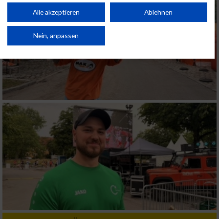
Performance von Inhalten. Analyse von Zielgruppen durch Statistiken oder
Kombinationen von Daten aus verschiedenen Quellen. Entwicklung und
Alle akzeptieren
Ablehnen
Verbesserung der Angebote. Verwendung reduzierter Daten zur Auswahl
von Inhalten.
Daten können außerhalb der Europäischen Union weitergegeben und in die
Nein, anpassen
USA gesendet werden.
Ihre Einwilligung und die cookie Richtlinie gelten ausschließlich für diese
Website/App.
Partnerliste anzeigen (1 IAB-Anbieter)
Wir nutzen Ihre Daten für folgende Zwecke:
IAB-Verarbeitungszwecke:
Speichern von oder Zugriff auf Informationen
auf einem Endgerät
Verwendung reduzierter Daten zur Auswahl
von Werbeanzeigen
Erstellung von Profilen für personalisierte
Werbung
Verwendung von Profilen zur Auswahl