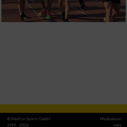
© MaxFun Sports GmbH
Mediadaten
1999 - 2026
Jobs