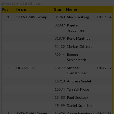
Zeige
1-50
von
15.685
Einträgen.
Pos
Team
Stnr
Name
1.
SKFV BMW Group
31748
Max Krautwig
01:36:34
32387
Kajetan
Troppmann
31879
Rene Manthee
31422
Markus Göttert
32214
Roman
Schindlbeck
2.
DB / VDES
15477
Michael
01:42:32
Diensthuber
15713
Andreas Sindel
15574
Yannick Klose
15483
Paul Duckeck
15499
Daniel Kutscher
3.
SKFV BMW Group
31676
Georg Kinadeter
01:44:56