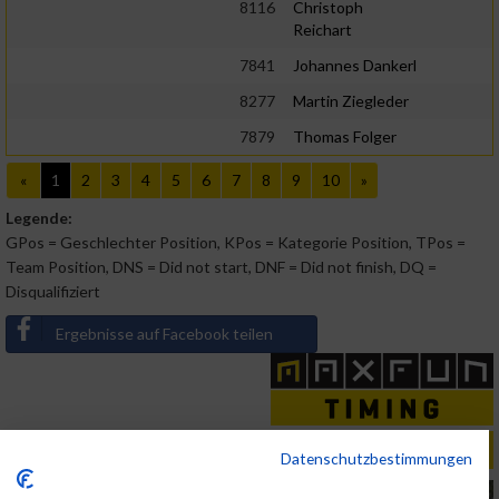
8116
Christoph
Reichart
7841
Johannes Dankerl
8277
Martin Ziegleder
7879
Thomas Folger
«
1
2
3
4
5
6
7
8
9
10
»
Legende:
GPos = Geschlechter Position, KPos = Kategorie Position, TPos =
Team Position, DNS = Did not start, DNF = Did not finish, DQ =
Disqualifiziert
Ergebnisse auf Facebook teilen
ALBUM B2RUN MÜNCHEN / 15.07.2026
Datenschutzbestimmungen