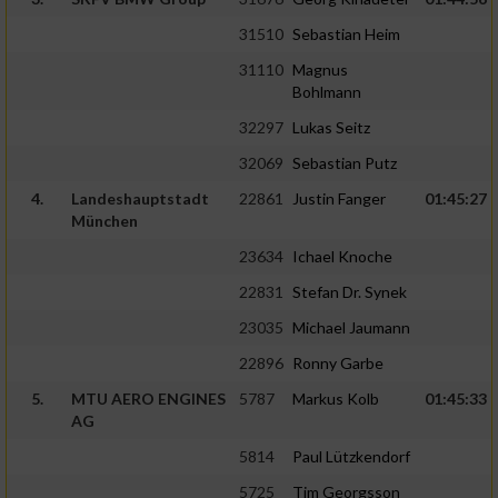
31510
Sebastian Heim
31110
Magnus
Bohlmann
32297
Lukas Seitz
32069
Sebastian Putz
4.
Landeshauptstadt
22861
Justin Fanger
01:45:27
München
23634
Ichael Knoche
22831
Stefan Dr. Synek
23035
Michael Jaumann
22896
Ronny Garbe
5.
MTU AERO ENGINES
5787
Markus Kolb
01:45:33
AG
5814
Paul Lützkendorf
5725
Tim Georgsson