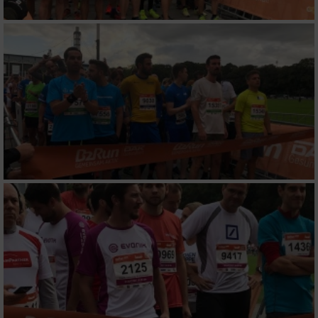
IAB-Besonderheiten:
Verwendung genauer Standortdaten
Geräte anhand von aktiv angeforderten
Informationen identifizieren
Nicht-IAB-Verarbeitungszwecke:
Notwendig
Performance
Funktional
Werbung