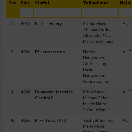
Pos
Stnr
Staffel
Teilnehmer
Natio
1.
4037
Ff Tessenberg
Stefan Mayr,
AUT
Thomas Kofler,
Alexander Mayr,
Marco Bachmann
2.
4039
Ff Unterstetten
Florian
AUT
Hangweirer,
Andreas Lugmair,
David
Hangweirer,
Georg Lugmair
3.
4038
Feuerwehr Matrei In
Eric Wibmer,
AUT
Osttirol 2
Michael Pirker,
Martin Holzer,
Rainer Wibmer
4.
4056
Ff Hinterschiffl 3
Raphael Grimps,
AUT
Mario Moser,
Daniel Grimps,