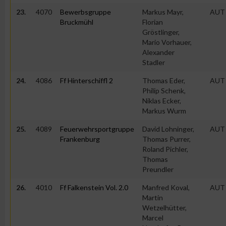
IAB-Besonderheiten:
23.
4070
Bewerbsgruppe
Markus Mayr,
AUT
Bruckmühl
Florian
Verwendung genauer Standortdaten
Gröstlinger,
Mario Vorhauer,
Alexander
Geräte anhand von aktiv angeforderten Informationen identifi
Stadler
Nicht-IAB-Verarbeitungszwecke:
24.
4086
Ff Hinterschiffl 2
Thomas Eder,
AUT
Philip Schenk,
Notwendig
Niklas Ecker,
Markus Wurm
25.
4089
Feuerwehrsportgruppe
David Lohninger,
AUT
Performance
Frankenburg
Thomas Purrer,
Roland Pichler,
Thomas
Funktional
Preundler
26.
4010
Ff Falkenstein Vol. 2.0
Manfred Koval,
AUT
Werbung
Martin
Wetzelhütter,
Marcel