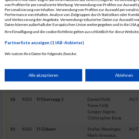
Aigner
von Profilen für personalisierte Werbung. Verwendung von Profilen zur Auswahl p
Personalisierung von Inhalten. Verwendung von Profilen zur Auswahl personalis
16.
4012
Aurach Bulls
Mario Huemer,
AUT
Performance von Inhalten. Analyse von Zielgruppen durch Statistiken oder Komb
und Verbesserung der Angebote. Verwendung reduzierter Daten zur Auswahl von
Andreas
Daten können außerhalb der Europäischen Union weitergegeben und in die USA 
Eichhorn, Florian
Ihre Einwilligung und die cookie Richtlinie gelten ausschließlich für diese Website
Schneidinger,
Michael
Partnerliste anzeigen (1 IAB-Anbieter)
Schneidinger
Wir nutzen Ihre Daten für folgende Zwecke:
17.
4033
Feuerwehr Falkenstein
Christian
AUT
IAB-Verarbeitungszwecke:
1
Ofenluger, Franz
Schneidhofer,
Speichern von oder Zugriff auf Informationen auf einem Endge
Alle akzeptieren
Ablehnen
Stefan Wurm,
Andreas
Wetzelhütter
Verwendung reduzierter Daten zur Auswahl von Werbeanzeige
18.
4025
Ff Ebersegg 2
Daniel Flößl,
AUT
Peter Fößl,
Gregor Aigner,
Erstellung von Profilen für personalisierte Werbung
Christopher Bürg
19.
4035
Ff Zöbern
Stefan Weninger,
AUT
Verwendung von Profilen zur Auswahl personalisierter Werbun
Mario Kronaus,