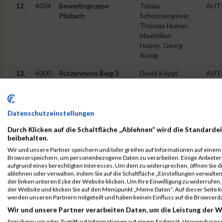
12.
4034
Bewerbsgruppe
Tobias
AUT
Pilsbach
Schoissengeyer,
Thomas Humer,
Maximilian
Humer, Georg
König
13.
4000
Rutzenmoos Bwg 3
David Köppl,
AUT
Kevin Nagel,
Thomas Führer,
Christoph Humer
Datenschutzeinstellungen
14.
4066
Ff Pinsdorf
Christoph
AUT
Durch Klicken auf die Schaltfläche „Ablehnen“ wird die Standardei
Albecker, David
beibehalten.
Hofer, Tobias
Wir und unsere Partner speichern und/oder greifen auf Informationen auf einem G
Klammer, Michael
Browserspeichern, um personenbezogene Daten zu verarbeiten. Einige Anbiete
Albecker
aufgrund eines berechtigten Interesses. Um dem zu widersprechen, öffnen Sie die
ablehnen oder verwalten, indem Sie auf die Schaltfläche „Einstellungen verwalten“
15.
4099
Ff Tragwein 3
Rene
AUT
der linken unteren Ecke der Website klicken. Um Ihre Einwilligung zu widerrufen, 
Himmelbauer,
der Website und klicken Sie auf den Menüpunkt „Meine Daten“. Auf dieser Seite 
werden unseren Partnern mitgeteilt und haben keinen Einfluss auf die Browserd
Lukas Anton
Schinnerl, Florian
Wir und unsere Partner verarbeiten Daten, um die Leistung der W
Höfer, Florian
Speichern von oder Zugriff auf Informationen auf einem Endgerät. Verwendung r