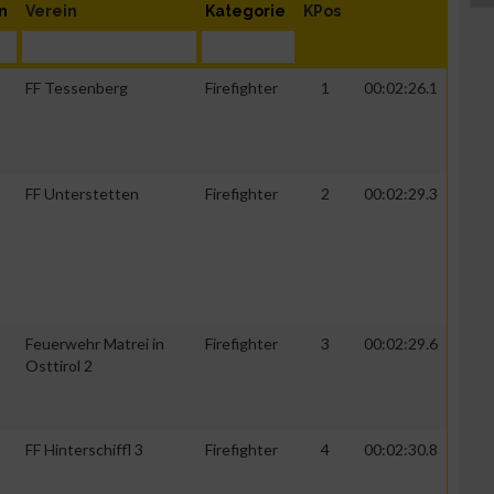
n
Verein
Kategorie
KPos
FF Tessenberg
Firefighter
1
00:02:26.1
FF Unterstetten
Firefighter
2
00:02:29.3
Feuerwehr Matrei in
Firefighter
3
00:02:29.6
Osttirol 2
FF Hinterschiffl 3
Firefighter
4
00:02:30.8