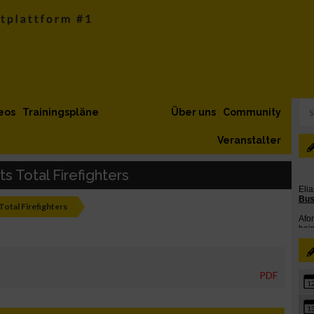
eos
Trainingspläne
Über uns
Community
Veranstalter
s Total Firefighters
Total Firefighters
PDF
1
1