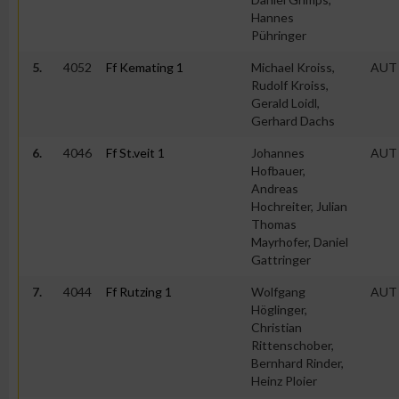
Hannes
Pühringer
5.
4052
Ff Kemating 1
Michael Kroiss,
AUT
Rudolf Kroiss,
Gerald Loidl,
Gerhard Dachs
6.
4046
Ff St.veit 1
Johannes
AUT
Hofbauer,
Andreas
Hochreiter, Julian
Thomas
Mayrhofer, Daniel
Gattringer
7.
4044
Ff Rutzing 1
Wolfgang
AUT
Höglinger,
Christian
Rittenschober,
Bernhard Rinder,
Heinz Ploier