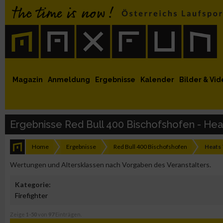
 auf Facebook
MaxFun auf Youtube
MaxFun auf Twitter
MaxFun auf Instagram
MaxFun Newsletter abonnieren
Magazin
Anmeldung
Ergebnisse
Kalender
Bilder & Vid
Ergebnisse Red Bull 400 Bischofshofen - Heat
Home
Ergebnisse
Red Bull 400 Bischofshofen
Heats 
Wertungen und Altersklassen nach Vorgaben des Veranstalters.
Kategorie:
Firefighter
Zeige
1-50
von
97
Einträgen.