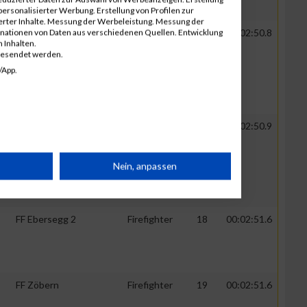
ersonalisierter Werbung. Erstellung von Profilen zur
ierter Inhalte. Messung der Werbeleistung. Messung der
Aurach Bulls
Firefighter
16
00:02:50.8
inationen von Daten aus verschiedenen Quellen. Entwicklung
 Inhalten.
gesendet werden.
/App.
Feuerwehr Falkenstein
Firefighter
17
00:02:50.9
1
rät
Nein, anpassen
n
FF Ebersegg 2
Firefighter
18
00:02:51.6
FF Zöbern
Firefighter
19
00:02:51.6
g