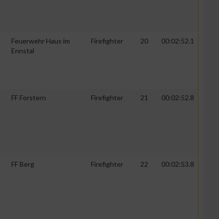
Feuerwehr Haus im
Firefighter
20
00:02:52.1
Ennstal
FF Forstern
Firefighter
21
00:02:52.8
n von Daten aus
FF Berg
Firefighter
22
00:02:53.8