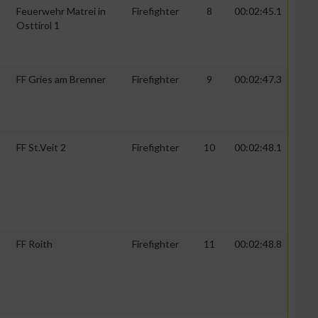
Feuerwehr Matrei in
Firefighter
8
00:02:45.1
Osttirol 1
FF Gries am Brenner
Firefighter
9
00:02:47.3
FF St.Veit 2
Firefighter
10
00:02:48.1
FF Roith
Firefighter
11
00:02:48.8