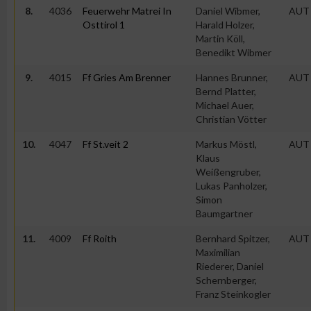
8.
4036
Feuerwehr Matrei In
Daniel Wibmer,
AUT
Osttirol 1
Harald Holzer,
Martin Köll,
Benedikt Wibmer
9.
4015
Ff Gries Am Brenner
Hannes Brunner,
AUT
Bernd Platter,
Michael Auer,
Christian Vötter
10.
4047
Ff St.veit 2
Markus Möstl,
AUT
Klaus
Weißengruber,
Lukas Panholzer,
Simon
Baumgartner
11.
4009
Ff Roith
Bernhard Spitzer,
AUT
Maximilian
Riederer, Daniel
Schernberger,
Franz Steinkogler