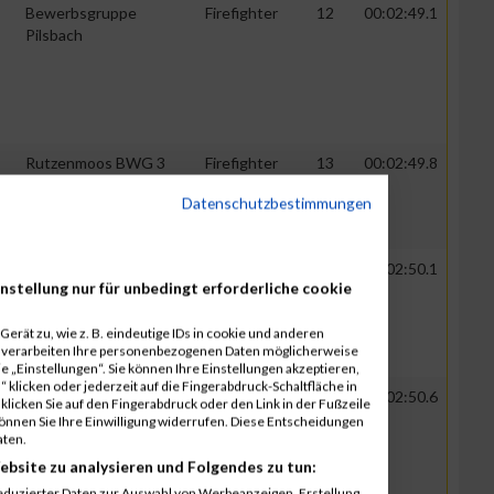
Bewerbsgruppe
Firefighter
12
00:02:49.1
Pilsbach
Rutzenmoos BWG 3
Firefighter
13
00:02:49.8
Datenschutzbestimmungen
FF Pinsdorf
Firefighter
14
00:02:50.1
nstellung nur für unbedingt erforderliche cookie
erät zu, wie z. B. eindeutige IDs in cookie und anderen
r verarbeiten Ihre personenbezogenen Daten möglicherweise
 „Einstellungen“. Sie können Ihre Einstellungen akzeptieren,
 klicken oder jederzeit auf die Fingerabdruck-Schaltfläche in
FF Tragwein 3
Firefighter
15
00:02:50.6
klicken Sie auf den Fingerabdruck oder den Link in der Fußzeile
können Sie Ihre Einwilligung widerrufen. Diese Entscheidungen
aten.
ebsite zu analysieren und Folgendes zu tun:
eduzierter Daten zur Auswahl von Werbeanzeigen. Erstellung