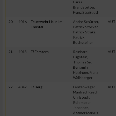
Lukas
Brandstetter,
Erstellung von Profilen zur Personalisierung von Inhalten
Franz Straßgütl
20.
4016
Feuerwehr Haus Im
Andre Schütter,
AUT
Verwendung von Profilen zur Auswahl personalisierter Inhalte
Ennstal
Patrick Stocker,
Patrick Straka,
Patrick
Messung der Werbeleistung
Buchsteiner
21.
4013
Ff Forstern
Reinhard
AUT
Lugstein,
Messung der Performance von Inhalten
Thomas Six,
Benjamin
Analyse von Zielgruppen durch Statistiken oder Kombinatione
Holzinger, Franz
verschiedenen Quellen
Wallsberger
22.
4042
Ff Berg
Lenzenweger
AUT
Entwicklung und Verbesserung der Angebote
Manfred, Resch
Christoph,
Rohrmoser
Verwendung reduzierter Daten zur Auswahl von Inhalten
Johannes,
Asamer Markus