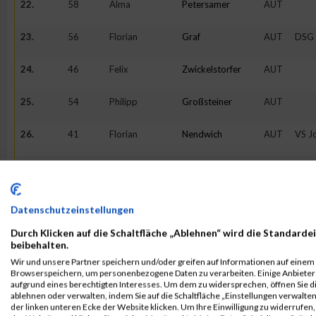
22.
58
Alma
Petersamer
AUT
23.
56
Florian
Graf
AUT
DSG
24.
46
Felix
Zwickelstorfer
AUT
25.
54
Philipp
Großsteiner
AUT
26.
41
Florian
Nendwich
AUT
VS J
27.
42
Judith
Mraz
AUT
Die 
Hühn
28.
45
Stefan
Zwickelstorfer
AUT
Datenschutzeinstellungen
29.
59
Maja
Wiesner
AUT
Durch Klicken auf die Schaltfläche „Ablehnen“ wird die Standardei
beibehalten.
30.
52
Julia
Seltenreich
AUT
Wir und unsere Partner speichern und/oder greifen auf Informationen auf einem G
Browserspeichern, um personenbezogene Daten zu verarbeiten. Einige Anbiete
31.
40
Lukas
Schiller
AUT
KUS 
aufgrund eines berechtigten Interesses. Um dem zu widersprechen, öffnen Sie die
ablehnen oder verwalten, indem Sie auf die Schaltfläche „Einstellungen verwalten“
Tea
der linken unteren Ecke der Website klicken. Um Ihre Einwilligung zu widerrufen, 