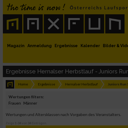
 auf Facebook
MaxFun auf Youtube
MaxFun auf Twitter
MaxFun auf Instagram
MaxFun Newsletter abonnieren
Magazin
Anmeldung
Ergebnisse
Kalender
Bilder & Vid
Ergebnisse Hernalser Herbstlauf - Juniors Ru
Home
Ergebnisse
Hernalser Herbstlauf
Juniors Run
Wertungen filtern:
Frauen
Männer
Wertungen und Altersklassen nach Vorgaben des Veranstalters.
Zeige
1-34
von
34
Einträgen.