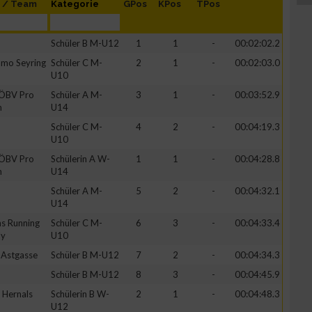
b / Team
Kategorie
GPos
KPos
TPos
Schüler B M-U12
1
1
-
00:02:02.2
mo Seyring
Schüler C M-
2
1
-
00:02:03.0
U10
ÖBV Pro
Schüler A M-
3
1
-
00:03:52.9
m
U14
Schüler C M-
4
2
-
00:04:19.3
U10
ÖBV Pro
Schülerin A W-
1
1
-
00:04:28.8
m
U14
Schüler A M-
5
2
-
00:04:32.1
U14
hs Running
Schüler C M-
6
3
-
00:04:33.4
ly
U10
Astgasse
Schüler B M-U12
7
2
-
00:04:34.3
Schüler B M-U12
8
3
-
00:04:45.9
Hernals
Schülerin B W-
2
1
-
00:04:48.3
U12