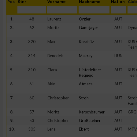
Pos
Stnr
Vorname
Nachname
Nation
Clu
1.
48
Laurenz
Orgler
AUT
2.
62
Moritz
Gamsjäger
AUT
Dyna
3.
320
Max
Koschitz
AUT
KUS 
Tea
4.
314
Benedek
Makray
HUN
5.
310
Clara
Hinterleitner-
AUT
KUS 
Requejo
Tea
6.
61
Akin
Atmaca
AUT
7.
60
Christopher
Stroh
AUT
Stro
Fami
8.
57
Moritz
Kerschbaumer
AUT
GRG 
9.
53
Christopher
Großsteiner
AUT
10.
305
Lena
Ebert
AUT
MTV 