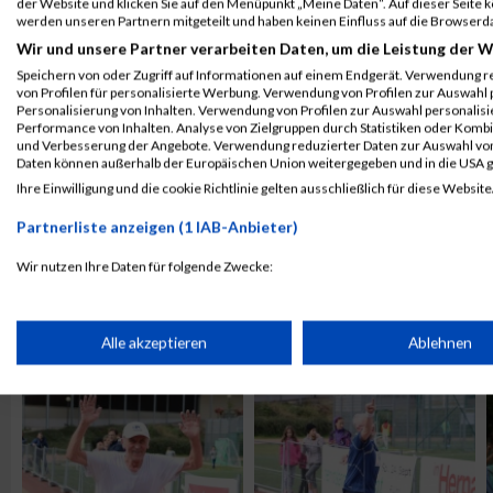
32.
50
Sarah
Batoha
AUT
der Website und klicken Sie auf den Menüpunkt „Meine Daten“. Auf dieser Seite 
werden unseren Partnern mitgeteilt und haben keinen Einfluss auf die Browserd
Wir und unsere Partner verarbeiten Daten, um die Leistung der W
33.
49
Sandra
Nositzka
AUT
Speichern von oder Zugriff auf Informationen auf einem Endgerät. Verwendung r
von Profilen für personalisierte Werbung. Verwendung von Profilen zur Auswahl p
DNS
43
Yvonne
Tunke
AUT
Die 
Personalisierung von Inhalten. Verwendung von Profilen zur Auswahl personalis
Hühn
Performance von Inhalten. Analyse von Zielgruppen durch Statistiken oder Komb
und Verbesserung der Angebote. Verwendung reduzierter Daten zur Auswahl von
Daten können außerhalb der Europäischen Union weitergegeben und in die USA 
Legende:
Ihre Einwilligung und die cookie Richtlinie gelten ausschließlich für diese Website
GPos = Geschlechter Position, KPos = Kategorie Position, TPos = 
Disqualifiziert
Partnerliste anzeigen (1 IAB-Anbieter)
Ergebnisse auf Facebook teilen
Wir nutzen Ihre Daten für folgende Zwecke:
IAB-Verarbeitungszwecke:
Speichern von oder Zugriff auf Informationen auf einem Endge
Alle akzeptieren
Ablehnen
ALBUM HERNALSER HERBSTLAUF / 25.09.2017
Verwendung reduzierter Daten zur Auswahl von Werbeanzeige
Erstellung von Profilen für personalisierte Werbung