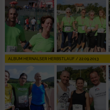
Verwendung reduzierter Daten zur Auswahl von Inhalten
IAB-Besonderheiten:
Verwendung genauer Standortdaten
Geräte anhand von aktiv angeforderten Informationen identifi
Nicht-IAB-Verarbeitungszwecke:
ALBUM HERNALSER HERBSTLAUF / 22.09.2013
Notwendig
Performance
Funktional