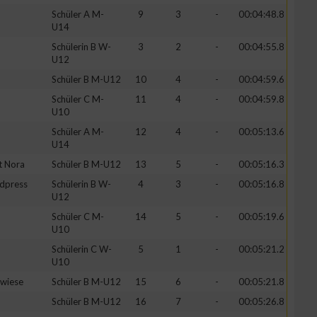
Schüler A M-
9
3
-
00:04:48.8
U14
Schülerin B W-
3
2
-
00:04:55.8
U12
Schüler B M-U12
10
4
-
00:04:59.6
Schüler C M-
11
4
-
00:04:59.8
U10
Schüler A M-
12
4
-
00:05:13.6
U14
t Nora
Schüler B M-U12
13
5
-
00:05:16.3
rdpress
Schülerin B W-
4
3
-
00:05:16.8
U12
Schüler C M-
14
5
-
00:05:19.6
U10
Schülerin C W-
5
1
-
00:05:21.2
U10
wiese
Schüler B M-U12
15
6
-
00:05:21.8
Schüler B M-U12
16
7
-
00:05:26.8