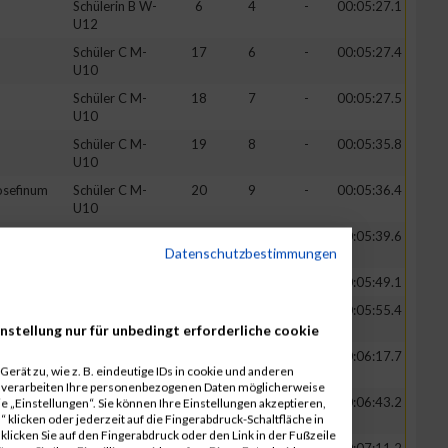
Schülerin B W-
6
4
-
00:05:27.1
U12
Schüler C M-
17
6
-
00:05:27.4
U10
Schüler C M-
18
7
-
00:05:27.5
U10
Schüler C M-
19
8
-
00:05:35.8
U10
osefinum
Schüler C M-
20
9
-
00:05:36.4
U10
wilden
Schülerin C W-
7
2
-
00:05:39.6
Datenschutzbestimmungen
er
U10
Schüler B M-U12
21
8
-
00:05:49.1
Schülerin C W-
8
3
-
00:05:55.4
U10
nstellung nur für unbedingt erforderliche cookie
Schülerin C W-
9
4
-
00:06:17.7
erät zu, wie z. B. eindeutige IDs in cookie und anderen
U10
r verarbeiten Ihre personenbezogenen Daten möglicherweise
ÖBV Pro
Schüler A M-
22
5
-
00:06:43.2
 „Einstellungen“. Sie können Ihre Einstellungen akzeptieren,
 klicken oder jederzeit auf die Fingerabdruck-Schaltfläche in
m
U14
klicken Sie auf den Fingerabdruck oder den Link in der Fußzeile