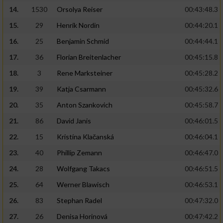
14.
1530
Orsolya Reiser
00:43:48.3
15.
29
Henrik Nordin
00:44:20.1
16.
25
Benjamin Schmid
00:44:44.1
17.
36
Florian Breitenlacher
00:45:15.8
18.
3
Rene Marksteiner
00:45:28.2
19.
39
Katja Csarmann
00:45:32.6
20.
35
Anton Szankovich
00:45:58.7
21.
86
David Janis
00:46:01.5
22.
15
Kristína Klačanská
00:46:04.1
23.
40
Phillip Zemann
00:46:47.0
24.
28
Wolfgang Takacs
00:46:51.5
25.
64
Werner Blawisch
00:46:53.1
26.
83
Stephan Radel
00:47:32.0
27.
26
Denisa Horinová
00:47:42.2