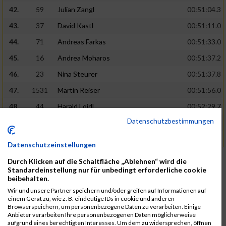
42.
59
Julian Zangl
00:51:04.3
43.
37
David Kastl
00:51:11.0
44.
71
Andreas Farkas
00:51:33.0
45.
16
Andrea Moharos
00:51:37.2
46.
23
Nina Steurer
00:51:37.8
47.
1531
Martin Reiser
00:51:56.0
48.
44
Harald Loidl
00:52:29.7
Datenschutzbestimmungen
49.
80
Clara Luisa Tschavoll
00:52:31.2
50.
38
Thomas Buk
00:52:40.0
Datenschutzeinstellungen
«
1
2
»
Durch Klicken auf die Schaltfläche „Ablehnen“ wird die
Standardeinstellung nur für unbedingt erforderliche cookie
Legende:
beibehalten.
GPos = Geschlechter Position, KPos = Kategorie Position, TPos =
Wir und unsere Partner speichern und/oder greifen auf Informationen auf
Team Position, DNS = Did not start, DNF = Did not finish, DQ =
einem Gerät zu, wie z. B. eindeutige IDs in cookie und anderen
Browserspeichern, um personenbezogene Daten zu verarbeiten. Einige
Disqualifiziert
Anbieter verarbeiten Ihre personenbezogenen Daten möglicherweise
aufgrund eines berechtigten Interesses. Um dem zu widersprechen, öffnen