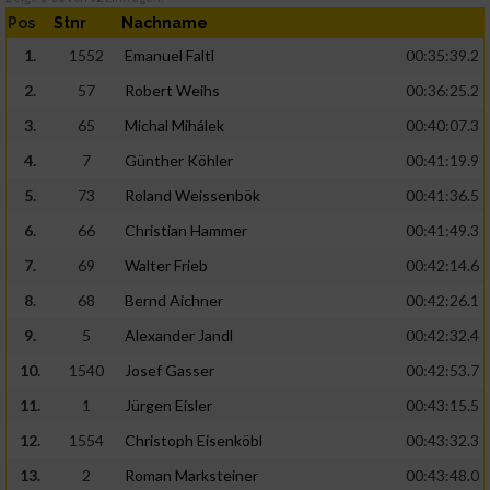
Pos
Stnr
Nachname
1.
1552
Emanuel Faltl
00:35:39.2
2.
57
Robert Weihs
00:36:25.2
3.
65
Michal Mihálek
00:40:07.3
4.
7
Günther Köhler
00:41:19.9
5.
73
Roland Weissenbök
00:41:36.5
6.
66
Christian Hammer
00:41:49.3
7.
69
Walter Frieb
00:42:14.6
8.
68
Bernd Aichner
00:42:26.1
9.
5
Alexander Jandl
00:42:32.4
10.
1540
Josef Gasser
00:42:53.7
11.
1
Jürgen Eisler
00:43:15.5
12.
1554
Christoph Eisenköbl
00:43:32.3
13.
2
Roman Marksteiner
00:43:48.0