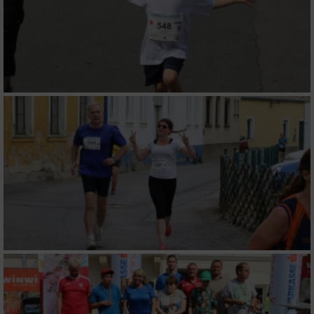
Wir nutzen Ihre Daten für folgende Zwecke:
IAB-Verarbeitungszwecke:
Speichern von oder Zugriff auf Informationen
auf einem Endgerät
Verwendung reduzierter Daten zur Auswahl
von Werbeanzeigen
Erstellung von Profilen für personalisierte
Werbung
Verwendung von Profilen zur Auswahl
personalisierter Werbung
Erstellung von Profilen zur Personalisierung
von Inhalten
Verwendung von Profilen zur Auswahl
personalisierter Inhalte