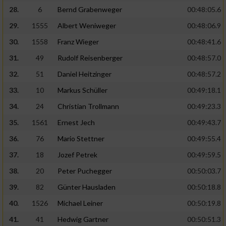
28.
6
Bernd Grabenweger
00:48:05.6
29.
1555
Albert Weniweger
00:48:06.9
30.
1558
Franz Wieger
00:48:41.6
31.
49
Rudolf Reisenberger
00:48:57.0
32.
51
Daniel Heitzinger
00:48:57.2
33.
10
Markus Schüller
00:49:18.1
34.
24
Christian Trollmann
00:49:23.3
35.
1561
Ernest Jech
00:49:43.7
36.
76
Mario Stettner
00:49:55.4
37.
18
Jozef Petrek
00:49:59.5
38.
20
Peter Puchegger
00:50:03.7
39.
82
Günter Hausladen
00:50:18.8
40.
1526
Michael Leiner
00:50:19.8
41.
41
Hedwig Gartner
00:50:51.3