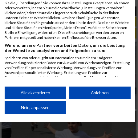
Ergebnisse auf Facebook teilen
Sie die „Einstellungen“. Sie können Ihre Einstellungen akzeptieren, ablehnen
oder verwalten, indem Sie auf die Schaltfläche „Einstellungen verwalten“
klicken oder jederzeit auf die Fingerabdruck-Schaltfläche in der linken
unteren Ecke der Website klicken. Um Ihre Einwilligung zu widerrufen,
klicken Sie auf den Fingerabdruck oder den Link in der Fußzeile der Website
und klicken Sie auf den Menüpunkt „Meine Daten“. Auf dieser Seite können
Sie Ihre Einwilligung widerrufen. Diese Entscheidungen werden unseren
ALBUM BRUCKER SPARKASSEN CITYLAUF / 04.06.2016
Partnern mitgeteilt und haben keinen Einfluss auf die Browserdaten.
Wir und unsere Partner verarbeiten Daten, um die Leistung
der Website zu analysieren und Folgendes zu tun:
Speichern von oder Zugriff auf Informationen auf einem Endgerät.
Verwendung reduzierter Daten zur Auswahl von Werbeanzeigen. Erstellung
von Profilen für personalisierte Werbung. Verwendung von Profilen zur
Auswahl personalisierter Werbung. Erstellung von Profilen zur
Personalisierung von Inhalten. Verwendung von Profilen zur Auswahl
personalisierter Inhalte. Messung der Werbeleistung. Messung der
Performance von Inhalten. Analyse von Zielgruppen durch Statistiken oder
Kombinationen von Daten aus verschiedenen Quellen. Entwicklung und
Alle akzeptieren
Ablehnen
Verbesserung der Angebote. Verwendung reduzierter Daten zur Auswahl
von Inhalten.
Daten können außerhalb der Europäischen Union weitergegeben und in die
Nein, anpassen
USA gesendet werden.
Ihre Einwilligung und die cookie Richtlinie gelten ausschließlich für diese
Website/App.
Partnerliste anzeigen (1 IAB-Anbieter)