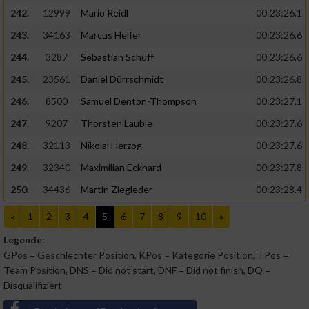
242.
12999
Mario Reidl
00:23:26.1
243.
34163
Marcus Helfer
00:23:26.6
244.
3287
Sebastian Schuff
00:23:26.6
245.
23561
Daniel Dürrschmidt
00:23:26.8
246.
8500
Samuel Denton-Thompson
00:23:27.1
247.
9207
Thorsten Lauble
00:23:27.6
248.
32113
Nikolai Herzog
00:23:27.6
249.
32340
Maximilian Eckhard
00:23:27.8
250.
34436
Martin Ziegleder
00:23:28.4
«
1
2
3
4
5
6
7
8
9
10
»
Legende:
GPos = Geschlechter Position, KPos = Kategorie Position, TPos =
Team Position, DNS = Did not start, DNF = Did not finish, DQ =
Disqualifiziert