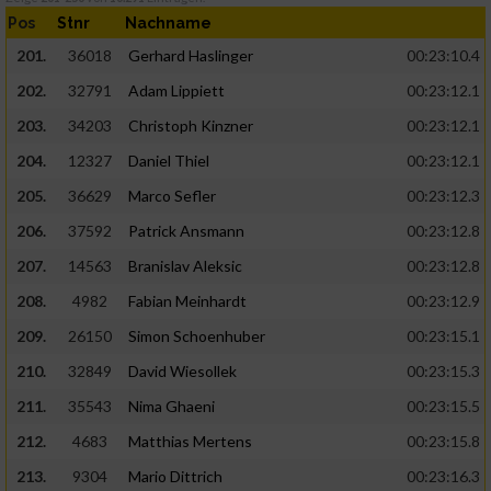
Pos
Stnr
Nachname
201.
36018
Gerhard Haslinger
00:23:10.4
202.
32791
Adam Lippiett
00:23:12.1
203.
34203
Christoph Kinzner
00:23:12.1
204.
12327
Daniel Thiel
00:23:12.1
205.
36629
Marco Sefler
00:23:12.3
206.
37592
Patrick Ansmann
00:23:12.8
207.
14563
Branislav Aleksic
00:23:12.8
208.
4982
Fabian Meinhardt
00:23:12.9
209.
26150
Simon Schoenhuber
00:23:15.1
210.
32849
David Wiesollek
00:23:15.3
211.
35543
Nima Ghaeni
00:23:15.5
212.
4683
Matthias Mertens
00:23:15.8
213.
9304
Mario Dittrich
00:23:16.3