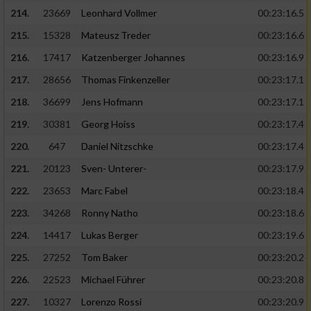
214.
23669
Leonhard Vollmer
00:23:16.5
215.
15328
Mateusz Treder
00:23:16.6
216.
17417
Katzenberger Johannes
00:23:16.9
217.
28656
Thomas Finkenzeller
00:23:17.1
218.
36699
Jens Hofmann
00:23:17.1
219.
30381
Georg Hoiss
00:23:17.4
220.
647
Daniel Nitzschke
00:23:17.4
221.
20123
Sven- Unterer-
00:23:17.9
222.
23653
Marc Fabel
00:23:18.4
223.
34268
Ronny Natho
00:23:18.6
224.
14417
Lukas Berger
00:23:19.6
225.
27252
Tom Baker
00:23:20.2
226.
22523
Michael Führer
00:23:20.8
227.
10327
Lorenzo Rossi
00:23:20.9