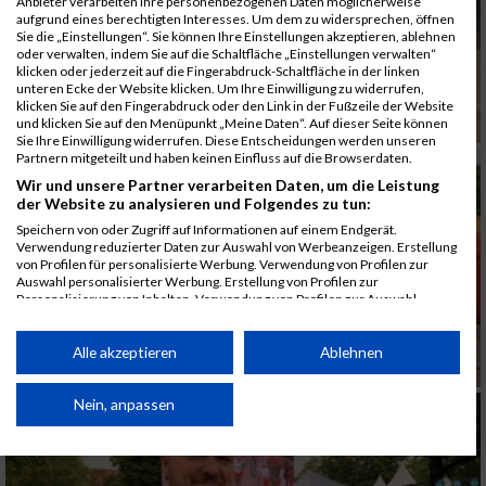
Anbieter verarbeiten Ihre personenbezogenen Daten möglicherweise
aufgrund eines berechtigten Interesses. Um dem zu widersprechen, öffnen
Sie die „Einstellungen“. Sie können Ihre Einstellungen akzeptieren, ablehnen
oder verwalten, indem Sie auf die Schaltfläche „Einstellungen verwalten“
klicken oder jederzeit auf die Fingerabdruck-Schaltfläche in der linken
unteren Ecke der Website klicken. Um Ihre Einwilligung zu widerrufen,
klicken Sie auf den Fingerabdruck oder den Link in der Fußzeile der Website
und klicken Sie auf den Menüpunkt „Meine Daten“. Auf dieser Seite können
Sie Ihre Einwilligung widerrufen. Diese Entscheidungen werden unseren
Partnern mitgeteilt und haben keinen Einfluss auf die Browserdaten.
Wir und unsere Partner verarbeiten Daten, um die Leistung
der Website zu analysieren und Folgendes zu tun:
Speichern von oder Zugriff auf Informationen auf einem Endgerät.
Verwendung reduzierter Daten zur Auswahl von Werbeanzeigen. Erstellung
von Profilen für personalisierte Werbung. Verwendung von Profilen zur
Auswahl personalisierter Werbung. Erstellung von Profilen zur
Personalisierung von Inhalten. Verwendung von Profilen zur Auswahl
personalisierter Inhalte. Messung der Werbeleistung. Messung der
Performance von Inhalten. Analyse von Zielgruppen durch Statistiken oder
Kombinationen von Daten aus verschiedenen Quellen. Entwicklung und
Alle akzeptieren
Ablehnen
Verbesserung der Angebote. Verwendung reduzierter Daten zur Auswahl
von Inhalten.
Daten können außerhalb der Europäischen Union weitergegeben und in die
Nein, anpassen
USA gesendet werden.
Ihre Einwilligung und die cookie Richtlinie gelten ausschließlich für diese
Website/App.