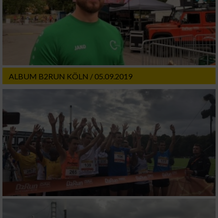
Partnerliste anzeigen (1 IAB-Anbieter)
Wir nutzen Ihre Daten für folgende Zwecke:
IAB-Verarbeitungszwecke:
Speichern von oder Zugriff auf Informationen
auf einem Endgerät
ALBUM B2RUN KÖLN / 05.09.2019
Verwendung reduzierter Daten zur Auswahl
von Werbeanzeigen
Erstellung von Profilen für personalisierte
Werbung
Verwendung von Profilen zur Auswahl
personalisierter Werbung
Erstellung von Profilen zur Personalisierung
von Inhalten
Verwendung von Profilen zur Auswahl
personalisierter Inhalte