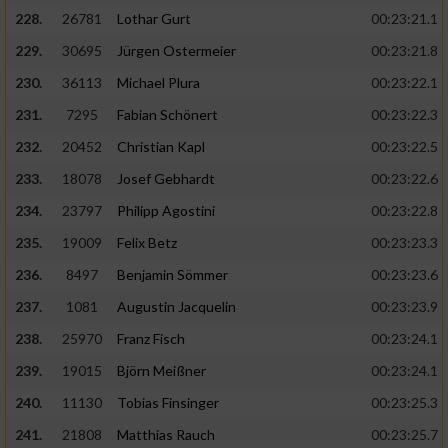
228.
26781
Lothar Gurt
00:23:21.1
229.
30695
Jürgen Ostermeier
00:23:21.8
230.
36113
Michael Plura
00:23:22.1
231.
7295
Fabian Schönert
00:23:22.3
232.
20452
Christian Kapl
00:23:22.5
233.
18078
Josef Gebhardt
00:23:22.6
234.
23797
Philipp Agostini
00:23:22.8
235.
19009
Felix Betz
00:23:23.3
236.
8497
Benjamin Sömmer
00:23:23.6
237.
1081
Augustin Jacquelin
00:23:23.9
238.
25970
Franz Fisch
00:23:24.1
239.
19015
Björn Meißner
00:23:24.1
240.
11130
Tobias Finsinger
00:23:25.3
241.
21808
Matthias Rauch
00:23:25.7