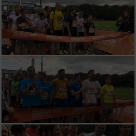
Messung der Werbeleistung
Messung der Performance von Inhalten
Analyse von Zielgruppen durch Statistiken
oder Kombinationen von Daten aus
verschiedenen Quellen
Entwicklung und Verbesserung der Angebote
Verwendung reduzierter Daten zur Auswahl
von Inhalten
IAB-Besonderheiten:
Verwendung genauer Standortdaten
Geräte anhand von aktiv angeforderten
Informationen identifizieren