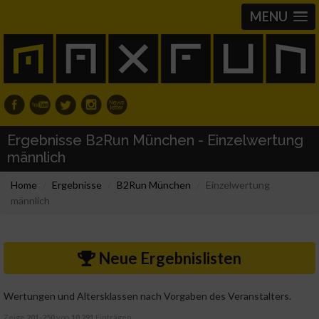
MENU
Ergebnisse B2Run München - Einzelwertung
männlich
Home
Ergebnisse
B2Run München
Einzelwertung
männlich
Neue Ergebnislisten
Wertungen und Altersklassen nach Vorgaben des Veranstalters.
Zeige
201-250
von
10.291
Einträgen.