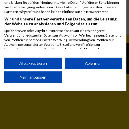
und klicken Sie auf den Menüpunkt „Meine Daten“. Auf dieser Seite können
Sie Ihre Einwilligung widerrufen. Diese Entscheidungen werden unseren
Partnern mitgeteilt und haben keinen Einfluss auf die Browserdaten.
Wir und unsere Partner verarbeiten Daten, um die Leistung
der Website zu analysieren und Folgendes zu tun:
Speichern von oder Zugriff auf Informationen auf einem Endgerät.
Verwendung reduzierter Daten zur Auswahl von Werbeanzeigen. Erstellung
von Profilen für personalisierte Werbung. Verwendung von Profilen zur
Auswahl personalisierter Werbung. Erstellung von Profilen zur
© MaxFun Sports GmbH
Mediadaten
Personalisierung von Inhalten. Verwendung von Profilen zur Auswahl
personalisierter Inhalte. Messung der Werbeleistung. Messung der
1999 - 2026
Jobs
Performance von Inhalten. Analyse von Zielgruppen durch Statistiken oder
Kontakt
Kombinationen von Daten aus verschiedenen Quellen. Entwicklung und
Alle akzeptieren
Ablehnen
Verbesserung der Angebote. Verwendung reduzierter Daten zur Auswahl
Impressum
von Inhalten.
Daten können außerhalb der Europäischen Union weitergegeben und in die
Nein, anpassen
USA gesendet werden.
Ihre Einwilligung und die cookie Richtlinie gelten ausschließlich für diese
Website/App.
Partnerliste anzeigen (1 IAB-Anbieter)
Wir nutzen Ihre Daten für folgende Zwecke:
IAB-Verarbeitungszwecke: