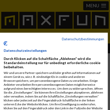
MENU
Datenschutzbestimmungen
Ergebnis nicht gefunden
Datenschutzeinstellungen
Durch Klicken auf die Schaltfläche „Ablehnen“ wird die
Standardeinstellung nur für unbedingt erforderliche cookie
Dieses Ergebnis steht leider nicht mehr zur Verfügung.
beibehalten.
Wir und unsere Partner speichern und/oder greifen auf Informationen auf
einem Gerät zu, wie z. B. eindeutige IDs in cookie und anderen
Browserspeichern, um personenbezogene Daten zu verarbeiten. Einige
Anbieter verarbeiten Ihre personenbezogenen Daten möglicherweise
aufgrund eines berechtigten Interesses. Um dem zu widersprechen, öffnen
Sie die „Einstellungen“. Sie können Ihre Einstellungen akzeptieren, ablehnen
oder verwalten, indem Sie auf die Schaltfläche „Einstellungen verwalten“
klicken oder jederzeit auf die Fingerabdruck-Schaltfläche in der linken
unteren Ecke der Website klicken. Um Ihre Einwilligung zu widerrufen,
klicken Sie auf den Fingerabdruck oder den Link in der Fußzeile der Website