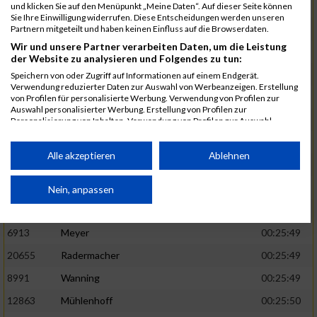
1582
Funken
00:25:42
und klicken Sie auf den Menüpunkt „Meine Daten“. Auf dieser Seite können
Sie Ihre Einwilligung widerrufen. Diese Entscheidungen werden unseren
12220
Cosma
00:25:43
Partnern mitgeteilt und haben keinen Einfluss auf die Browserdaten.
Wir und unsere Partner verarbeiten Daten, um die Leistung
9678
Exner
00:25:43
der Website zu analysieren und Folgendes zu tun:
11817
Schmaul-Klaibee
00:25:45
Speichern von oder Zugriff auf Informationen auf einem Endgerät.
Verwendung reduzierter Daten zur Auswahl von Werbeanzeigen. Erstellung
6812
Koch
00:25:47
von Profilen für personalisierte Werbung. Verwendung von Profilen zur
Auswahl personalisierter Werbung. Erstellung von Profilen zur
9610
Linß
00:25:47
Personalisierung von Inhalten. Verwendung von Profilen zur Auswahl
personalisierter Inhalte. Messung der Werbeleistung. Messung der
706
Wehmeier
00:25:48
Performance von Inhalten. Analyse von Zielgruppen durch Statistiken oder
Kombinationen von Daten aus verschiedenen Quellen. Entwicklung und
Alle akzeptieren
Ablehnen
14386
Küpper
00:25:48
Verbesserung der Angebote. Verwendung reduzierter Daten zur Auswahl
von Inhalten.
15455
Inhoff
00:25:48
Daten können außerhalb der Europäischen Union weitergegeben und in die
Nein, anpassen
USA gesendet werden.
10806
Erdmann
00:25:49
Ihre Einwilligung und die cookie Richtlinie gelten ausschließlich für diese
Website/App.
6913
Meyer
00:25:49
Partnerliste anzeigen (1 IAB-Anbieter)
20655
Radermacher
00:25:49
Wir nutzen Ihre Daten für folgende Zwecke:
8991
Wanning
00:25:49
IAB-Verarbeitungszwecke:
12863
Mühlenhoff
00:25:50