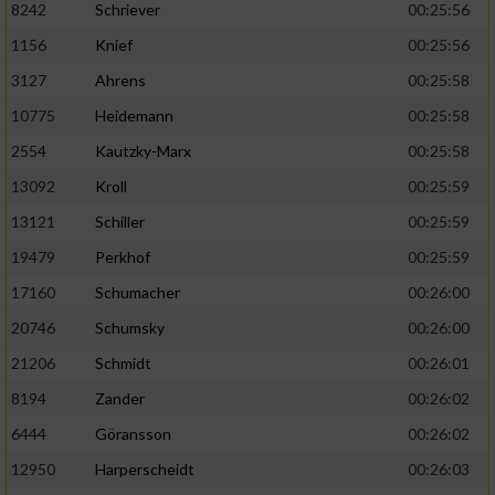
8242
Schriever
00:25:56
1156
Knief
00:25:56
Analyse von Zielgruppen durch Statistiken
oder Kombinationen von Daten aus
3127
Ahrens
00:25:58
verschiedenen Quellen
10775
Heidemann
00:25:58
Entwicklung und Verbesserung der Angebote
2554
Kautzky-Marx
00:25:58
13092
Kroll
00:25:59
Verwendung reduzierter Daten zur Auswahl
von Inhalten
13121
Schiller
00:25:59
IAB-Besonderheiten:
19479
Perkhof
00:25:59
17160
Schumacher
00:26:00
Verwendung genauer Standortdaten
20746
Schumsky
00:26:00
Geräte anhand von aktiv angeforderten
21206
Schmidt
00:26:01
Informationen identifizieren
8194
Zander
00:26:02
Nicht-IAB-Verarbeitungszwecke:
6444
Göransson
00:26:02
Notwendig
12950
Harperscheidt
00:26:03