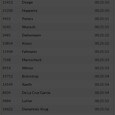
Speichern von oder Zugriff auf Informationen
15413
Doege
00:25:50
auf einem Endgerät
21200
Huppertz
00:25:50
Verwendung reduzierter Daten zur Auswahl
9455
Peters
00:25:51
von Werbeanzeigen
3245
Wunsch
00:25:51
Erstellung von Profilen für personalisierte
2481
Deitermann
00:25:52
Werbung
10854
Knorz
00:25:52
Verwendung von Profilen zur Auswahl
11904
Faltmann
00:25:52
personalisierter Werbung
7268
Maroscheck
00:25:53
Erstellung von Profilen zur Personalisierung
8914
Winter
00:25:53
von Inhalten
19712
Brönstrup
00:25:54
Verwendung von Profilen zur Auswahl
personalisierter Inhalte
14149
Raeth
00:25:54
8439
De La Cruz Garcia
00:25:54
Messung der Werbeleistung
9884
Lutter
00:25:55
18622
Dematteis-Krug
00:25:56
Messung der Performance von Inhalten