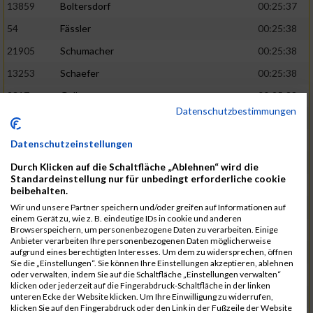
13859
Boltersdorf
00:25:37
54
Fässler
00:25:38
21905
Schumacher
00:25:38
13253
Schaefer
00:25:38
2317
Golbar
00:25:38
Datenschutzbestimmungen
5561
Lück
00:25:38
12006
Laudien
00:25:38
Datenschutzeinstellungen
9273
Nicotra
00:25:38
Durch Klicken auf die Schaltfläche „Ablehnen“ wird die
Standardeinstellung nur für unbedingt erforderliche cookie
7717
Lades
00:25:38
beibehalten.
15581
Adamczak
00:25:38
Wir und unsere Partner speichern und/oder greifen auf Informationen auf
einem Gerät zu, wie z. B. eindeutige IDs in cookie und anderen
3162
Heilig
00:25:39
Browserspeichern, um personenbezogene Daten zu verarbeiten. Einige
Anbieter verarbeiten Ihre personenbezogenen Daten möglicherweise
3107
Schork
00:25:40
aufgrund eines berechtigten Interesses. Um dem zu widersprechen, öffnen
Sie die „Einstellungen“. Sie können Ihre Einstellungen akzeptieren, ablehnen
5888
Regneri
00:25:41
oder verwalten, indem Sie auf die Schaltfläche „Einstellungen verwalten“
klicken oder jederzeit auf die Fingerabdruck-Schaltfläche in der linken
8971
Bien
00:25:42
unteren Ecke der Website klicken. Um Ihre Einwilligung zu widerrufen,
klicken Sie auf den Fingerabdruck oder den Link in der Fußzeile der Website