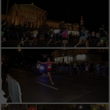
Verwendung von Profilen zur Auswahl
personalisierter Inhalte
Messung der Werbeleistung
Messung der Performance von Inhalten
Analyse von Zielgruppen durch Statistiken
oder Kombinationen von Daten aus
verschiedenen Quellen
Entwicklung und Verbesserung der Angebote
Verwendung reduzierter Daten zur Auswahl
von Inhalten
IAB-Besonderheiten:
Verwendung genauer Standortdaten