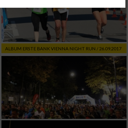
Ihre Einwilligung und die cookie Richtlinie gelten ausschließlich für diese
Website/App.
Partnerliste anzeigen (1 IAB-Anbieter)
Wir nutzen Ihre Daten für folgende Zwecke:
IAB-Verarbeitungszwecke:
Speichern von oder Zugriff auf Informationen
ALBUM ERSTE BANK VIENNA NIGHT RUN / 26.09.2017
auf einem Endgerät
Verwendung reduzierter Daten zur Auswahl
von Werbeanzeigen
Erstellung von Profilen für personalisierte
Werbung
Verwendung von Profilen zur Auswahl
personalisierter Werbung
Erstellung von Profilen zur Personalisierung
von Inhalten