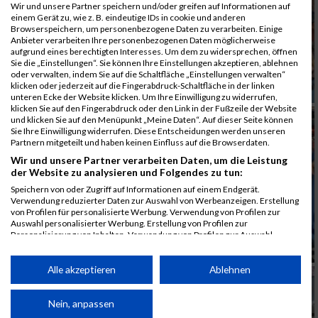
Wir und unsere Partner speichern und/oder greifen auf Informationen auf
einem Gerät zu, wie z. B. eindeutige IDs in cookie und anderen
Browserspeichern, um personenbezogene Daten zu verarbeiten. Einige
Anbieter verarbeiten Ihre personenbezogenen Daten möglicherweise
aufgrund eines berechtigten Interesses. Um dem zu widersprechen, öffnen
Sie die „Einstellungen“. Sie können Ihre Einstellungen akzeptieren, ablehnen
oder verwalten, indem Sie auf die Schaltfläche „Einstellungen verwalten“
klicken oder jederzeit auf die Fingerabdruck-Schaltfläche in der linken
unteren Ecke der Website klicken. Um Ihre Einwilligung zu widerrufen,
klicken Sie auf den Fingerabdruck oder den Link in der Fußzeile der Website
und klicken Sie auf den Menüpunkt „Meine Daten“. Auf dieser Seite können
Sie Ihre Einwilligung widerrufen. Diese Entscheidungen werden unseren
Partnern mitgeteilt und haben keinen Einfluss auf die Browserdaten.
Wir und unsere Partner verarbeiten Daten, um die Leistung
der Website zu analysieren und Folgendes zu tun:
Speichern von oder Zugriff auf Informationen auf einem Endgerät.
Verwendung reduzierter Daten zur Auswahl von Werbeanzeigen. Erstellung
von Profilen für personalisierte Werbung. Verwendung von Profilen zur
Auswahl personalisierter Werbung. Erstellung von Profilen zur
Personalisierung von Inhalten. Verwendung von Profilen zur Auswahl
personalisierter Inhalte. Messung der Werbeleistung. Messung der
Performance von Inhalten. Analyse von Zielgruppen durch Statistiken oder
Kombinationen von Daten aus verschiedenen Quellen. Entwicklung und
Alle akzeptieren
Ablehnen
Verbesserung der Angebote. Verwendung reduzierter Daten zur Auswahl
von Inhalten.
Daten können außerhalb der Europäischen Union weitergegeben und in die
Nein, anpassen
USA gesendet werden.