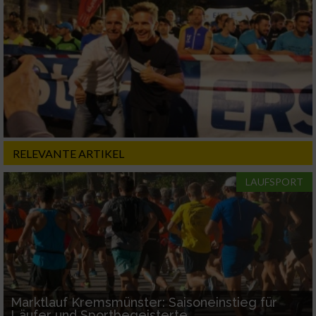
Geräte anhand von aktiv angeforderten
Informationen identifizieren
Nicht-IAB-Verarbeitungszwecke:
Notwendig
Performance
RELEVANTE ARTIKEL
Funktional
LAUFSPORT
Werbung
Marktlauf Kremsmünster: Saisoneinstieg für
Läufer und Sportbegeisterte