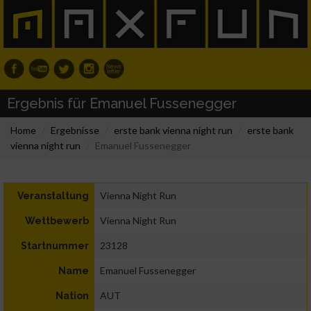
Ergebnis für Emanuel Fussenegger
Home
Ergebnisse
erste bank vienna night run
erste bank
vienna night run
Emanuel Fussenegger
Vienna Night Run
Veranstaltung
Vienna Night Run
Wettbewerb
23128
Startnummer
Emanuel Fussenegger
Name
AUT
Nation