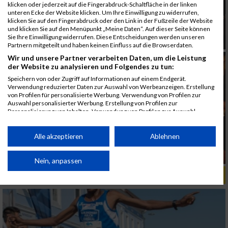
klicken oder jederzeit auf die Fingerabdruck-Schaltfläche in der linken
unteren Ecke der Website klicken. Um Ihre Einwilligung zu widerrufen,
klicken Sie auf den Fingerabdruck oder den Link in der Fußzeile der Website
und klicken Sie auf den Menüpunkt „Meine Daten“. Auf dieser Seite können
Sie Ihre Einwilligung widerrufen. Diese Entscheidungen werden unseren
Partnern mitgeteilt und haben keinen Einfluss auf die Browserdaten.
Wir und unsere Partner verarbeiten Daten, um die Leistung
der Website zu analysieren und Folgendes zu tun:
Speichern von oder Zugriff auf Informationen auf einem Endgerät.
Verwendung reduzierter Daten zur Auswahl von Werbeanzeigen. Erstellung
von Profilen für personalisierte Werbung. Verwendung von Profilen zur
Auswahl personalisierter Werbung. Erstellung von Profilen zur
Personalisierung von Inhalten. Verwendung von Profilen zur Auswahl
personalisierter Inhalte. Messung der Werbeleistung. Messung der
Performance von Inhalten. Analyse von Zielgruppen durch Statistiken oder
Kombinationen von Daten aus verschiedenen Quellen. Entwicklung und
Alle akzeptieren
Ablehnen
Verbesserung der Angebote. Verwendung reduzierter Daten zur Auswahl
von Inhalten.
Daten können außerhalb der Europäischen Union weitergegeben und in die
Nein, anpassen
USA gesendet werden.
ALBUM MARKTLAUF KREMSMÜNSTER / 31.03.2019
Ihre Einwilligung und die cookie Richtlinie gelten ausschließlich für diese
Website/App.
Partnerliste anzeigen (1 IAB-Anbieter)
Wir nutzen Ihre Daten für folgende Zwecke: