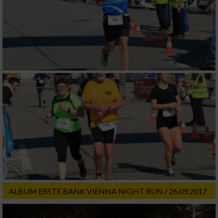
Messung der Performance von Inhalten
Analyse von Zielgruppen durch Statistiken
oder Kombinationen von Daten aus
verschiedenen Quellen
Entwicklung und Verbesserung der Angebote
Verwendung reduzierter Daten zur Auswahl
von Inhalten
IAB-Besonderheiten:
Verwendung genauer Standortdaten
Geräte anhand von aktiv angeforderten
Informationen identifizieren
ALBUM ERSTE BANK VIENNA NIGHT RUN / 26.09.2017
Nicht-IAB-Verarbeitungszwecke: