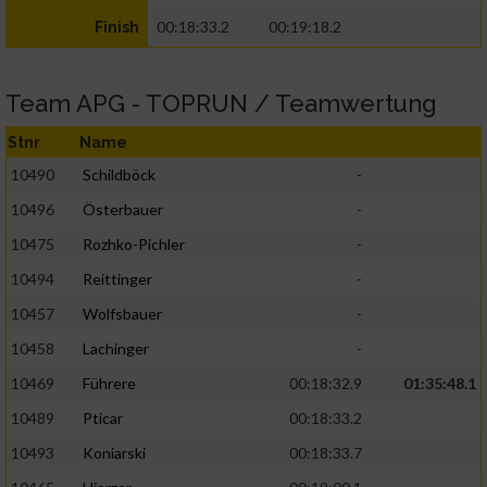
00:18:33.2
00:19:18.2
Finish
Team APG - TOPRUN / Teamwertung
Stnr
Name
10490
Schildböck
-
10496
Österbauer
-
10475
Rozhko-Pichler
-
10494
Reittinger
-
10457
Wolfsbauer
-
10458
Lachinger
-
10469
Führere
00:18:32.9
01:35:48.1
10489
Pticar
00:18:33.2
10493
Koniarski
00:18:33.7