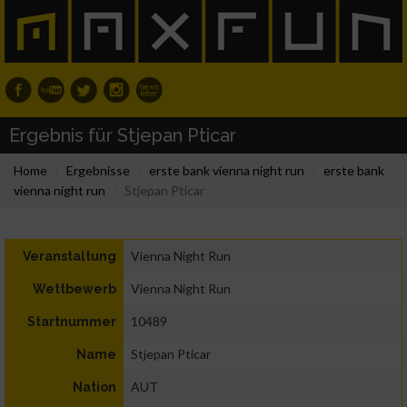
Ergebnis für Stjepan Pticar
Home
Ergebnisse
erste bank vienna night run
erste bank
vienna night run
Stjepan Pticar
Vienna Night Run
Veranstaltung
Vienna Night Run
Wettbewerb
10489
Startnummer
Stjepan Pticar
Name
AUT
Nation