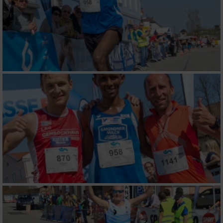
IAB-Verarbeitungszwecke:
Speichern von oder Zugriff auf Informationen
auf einem Endgerät
Verwendung reduzierter Daten zur Auswahl
von Werbeanzeigen
Erstellung von Profilen für personalisierte
Werbung
Verwendung von Profilen zur Auswahl
personalisierter Werbung
Erstellung von Profilen zur Personalisierung
von Inhalten
Verwendung von Profilen zur Auswahl
personalisierter Inhalte
Messung der Werbeleistung