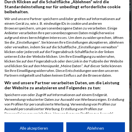
Durch Klicken auf die Schaltfläche „Ablehnen“ wird die
Standardeinstellung nur für unbedingt erforderliche cookie
beibehalten.
Wir und unsere Partner speichern und/oder greifen auf Informationen auf
einem Gerät zu, wie z. B. eindeutige IDs in cookie und anderen
Browserspeichern, um personenbezogene Daten zu verarbeiten. Einige
Anbieter verarbeiten Ihre personenbezogenen Daten möglicherweise
aufgrund eines berechtigten Interesses. Um dem zu widersprechen, öffnen
Sie die „Einstellungen“. Sie können Ihre Einstellungen akzeptieren, ablehnen
oder verwalten, indem Sie auf die Schaltfläche „Einstellungen verwalten“
klicken oder jederzeit auf die Fingerabdruck-Schaltfläche in der linken
unteren Ecke der Website klicken. Um Ihre Einwilligung zu widerrufen,
klicken Sie auf den Fingerabdruck oder den Link in der Fußzeile der Website
und klicken Sie auf den Menüpunkt „Meine Daten“. Auf dieser Seite können
Sie Ihre Einwilligung widerrufen. Diese Entscheidungen werden unseren
Partnern mitgeteilt und haben keinen Einfluss auf die Browserdaten.
Wir und unsere Partner verarbeiten Daten, um die Leistung
der Website zu analysieren und Folgendes zu tun:
Speichern von oder Zugriff auf Informationen auf einem Endgerät.
Verwendung reduzierter Daten zur Auswahl von Werbeanzeigen. Erstellung
von Profilen für personalisierte Werbung. Verwendung von Profilen zur
Auswahl personalisierter Werbung. Erstellung von Profilen zur
Personalisierung von Inhalten. Verwendung von Profilen zur Auswahl
personalisierter Inhalte. Messung der Werbeleistung. Messung der
Performance von Inhalten. Analyse von Zielgruppen durch Statistiken oder
Kombinationen von Daten aus verschiedenen Quellen. Entwicklung und
Alle akzeptieren
Ablehnen