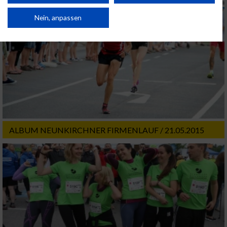
Verbesserung der Angebote. Verwendung reduzierter Daten zur Auswahl
von Inhalten.
Daten können außerhalb der Europäischen Union weitergegeben und in die
Nein, anpassen
USA gesendet werden.
Ihre Einwilligung und die cookie Richtlinie gelten ausschließlich für diese
Website/App.
Partnerliste anzeigen (1 IAB-Anbieter)
Wir nutzen Ihre Daten für folgende Zwecke:
IAB-Verarbeitungszwecke:
Speichern von oder Zugriff auf Informationen
auf einem Endgerät
ALBUM NEUNKIRCHNER FIRMENLAUF / 21.05.2015
Verwendung reduzierter Daten zur Auswahl
von Werbeanzeigen
Erstellung von Profilen für personalisierte
Werbung
Verwendung von Profilen zur Auswahl
personalisierter Werbung