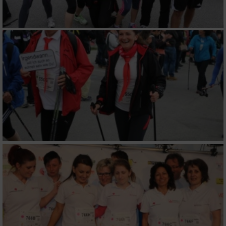
Erstellung von Profilen zur Personalisierung
von Inhalten
Verwendung von Profilen zur Auswahl
personalisierter Inhalte
Messung der Werbeleistung
Messung der Performance von Inhalten
Analyse von Zielgruppen durch Statistiken
oder Kombinationen von Daten aus
verschiedenen Quellen
Entwicklung und Verbesserung der Angebote
Verwendung reduzierter Daten zur Auswahl
von Inhalten
IAB-Besonderheiten: