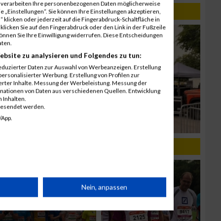
r verarbeiten Ihre personenbezogenen Daten möglicherweise
 „Einstellungen“. Sie können Ihre Einstellungen akzeptieren,
 klicken oder jederzeit auf die Fingerabdruck-Schaltfläche in
klicken Sie auf den Fingerabdruck oder den Link in der Fußzeile
können Sie Ihre Einwilligung widerrufen. Diese Entscheidungen
aten.
ebsite zu analysieren und Folgendes zu tun:
eduzierter Daten zur Auswahl von Werbeanzeigen. Erstellung
ersonalisierter Werbung. Erstellung von Profilen zur
ierter Inhalte. Messung der Werbeleistung. Messung der
inationen von Daten aus verschiedenen Quellen. Entwicklung
 Inhalten.
gesendet werden.
/App.
rät
Nein, anpassen
n