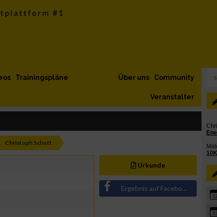
eos
Trainingspläne
Über uns
Community
Veranstalter
Christoph Schott
Urkunde
Ergebnis auf Facebook teilen
1
1