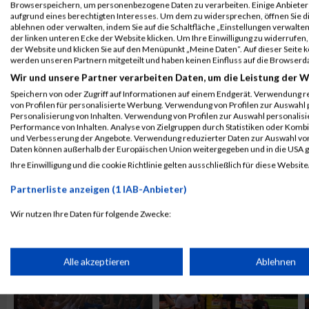
Browserspeichern, um personenbezogene Daten zu verarbeiten. Einige Anbiete
ALBUM B2RUN MÜNCHEN / 15.07.2026
aufgrund eines berechtigten Interesses. Um dem zu widersprechen, öffnen Sie die
ablehnen oder verwalten, indem Sie auf die Schaltfläche „Einstellungen verwalten“
der linken unteren Ecke der Website klicken. Um Ihre Einwilligung zu widerrufen, 
der Website und klicken Sie auf den Menüpunkt „Meine Daten“. Auf dieser Seite 
werden unseren Partnern mitgeteilt und haben keinen Einfluss auf die Browserd
Wir und unsere Partner verarbeiten Daten, um die Leistung der W
Speichern von oder Zugriff auf Informationen auf einem Endgerät. Verwendung r
von Profilen für personalisierte Werbung. Verwendung von Profilen zur Auswahl p
Personalisierung von Inhalten. Verwendung von Profilen zur Auswahl personalis
Performance von Inhalten. Analyse von Zielgruppen durch Statistiken oder Komb
und Verbesserung der Angebote. Verwendung reduzierter Daten zur Auswahl von
Daten können außerhalb der Europäischen Union weitergegeben und in die USA 
Ihre Einwilligung und die cookie Richtlinie gelten ausschließlich für diese Website
Partnerliste anzeigen (1 IAB-Anbieter)
ALBUM B2RUN KÖLN / 05.09.2019
Wir nutzen Ihre Daten für folgende Zwecke:
IAB-Verarbeitungszwecke:
Speichern von oder Zugriff auf Informationen auf einem Endge
Alle akzeptieren
Ablehnen
Verwendung reduzierter Daten zur Auswahl von Werbeanzeige