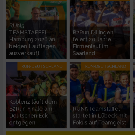
Entwicklung und Verbesserung der Angebote
RUN5
Verwendung reduzierter Daten zur Auswahl von Inhalten
TEAMSTAFFEL
B2Run Dillingen
Hamburg 2026 an
feiert 20 Jahre
IAB-Besonderheiten:
beiden Lauftagen
Firmenlauf im
ausverkauft
Saarland
Verwendung genauer Standortdaten
RUN-DEUTSCHLAND
RUN-DEUTSCHLAND
Geräte anhand von aktiv angeforderten Informationen identifi
Nicht-IAB-Verarbeitungszwecke:
Notwendig
Koblenz läuft dem
B2Run Finale am
RUN5 Teamstaffel
Deutschen Eck
startet in Lübeck mit
Performance
entgegen
Fokus auf Teamgeist