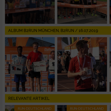
Erstellung von Profilen für personalisierte Werbung
Verwendung von Profilen zur Auswahl personalisierter Werbun
ALBUM B2RUN MÜNCHEN, B2RUN / 16.07.2019
Erstellung von Profilen zur Personalisierung von Inhalten
Verwendung von Profilen zur Auswahl personalisierter Inhalte
Messung der Werbeleistung
Messung der Performance von Inhalten
RELEVANTE ARTIKEL
Analyse von Zielgruppen durch Statistiken oder Kombinatione
verschiedenen Quellen
RUN-DEUTSCHLAND
RUN-DEUTSCHLAND