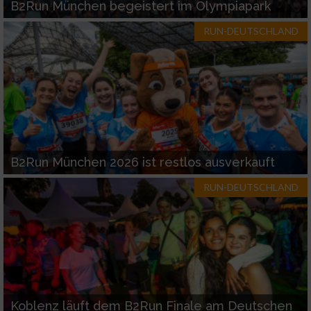
B2Run München begeistert im Olympiapark
RUN-DEUTSCHLAND
Werbung
B2Run München 2026 ist restlos ausverkauft
RUN-DEUTSCHLAND
Koblenz läuft dem B2Run Finale am Deutschen