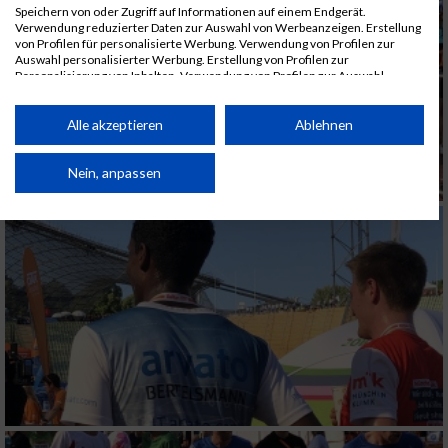
Speichern von oder Zugriff auf Informationen auf einem Endgerät.
Verwendung reduzierter Daten zur Auswahl von Werbeanzeigen. Erstellung
von Profilen für personalisierte Werbung. Verwendung von Profilen zur
Auswahl personalisierter Werbung. Erstellung von Profilen zur
Personalisierung von Inhalten. Verwendung von Profilen zur Auswahl
personalisierter Inhalte. Messung der Werbeleistung. Messung der
Performance von Inhalten. Analyse von Zielgruppen durch Statistiken oder
Kombinationen von Daten aus verschiedenen Quellen. Entwicklung und
Alle akzeptieren
Ablehnen
Verbesserung der Angebote. Verwendung reduzierter Daten zur Auswahl
von Inhalten.
Daten können außerhalb der Europäischen Union weitergegeben und in die
Nein, anpassen
USA gesendet werden.
Ihre Einwilligung und die cookie Richtlinie gelten ausschließlich für diese
Website/App.
Partnerliste anzeigen (1 IAB-Anbieter)
Wir nutzen Ihre Daten für folgende Zwecke:
IAB-Verarbeitungszwecke:
Speichern von oder Zugriff auf Informationen
auf einem Endgerät
Verwendung reduzierter Daten zur Auswahl
von Werbeanzeigen