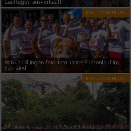
Lauftagen ausverkauft
Entwicklung und Verbesserung der Angebote
RUN-DEUTSCHLAND
Verwendung reduzierter Daten zur Auswahl
von Inhalten
IAB-Besonderheiten:
Verwendung genauer Standortdaten
B2Run Dillingen feiert 20 Jahre Firmenlauf im
Geräte anhand von aktiv angeforderten
Saarland
Informationen identifizieren
RUN-DEUTSCHLAND
Nicht-IAB-Verarbeitungszwecke:
Notwendig
Performance
Funktional