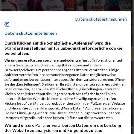
Datenschutzbestimmungen
Datenschutzeinstellungen
Durch Klicken auf die Schaltfläche „Ablehnen“ wird die
Standardeinstellung nur für unbedingt erforderliche cookie
ALBUM B2RUN MÜNCHEN, B2RUN / 16.07.2019
beibehalten.
Wir und unsere Partner speichern und/oder greifen auf Informationen auf
einem Gerät zu, wie z. B. eindeutige IDs in cookie und anderen
Browserspeichern, um personenbezogene Daten zu verarbeiten. Einige
Anbieter verarbeiten Ihre personenbezogenen Daten möglicherweise
aufgrund eines berechtigten Interesses. Um dem zu widersprechen, öffnen
Sie die „Einstellungen“. Sie können Ihre Einstellungen akzeptieren, ablehnen
oder verwalten, indem Sie auf die Schaltfläche „Einstellungen verwalten“
klicken oder jederzeit auf die Fingerabdruck-Schaltfläche in der linken
unteren Ecke der Website klicken. Um Ihre Einwilligung zu widerrufen,
klicken Sie auf den Fingerabdruck oder den Link in der Fußzeile der Website
und klicken Sie auf den Menüpunkt „Meine Daten“. Auf dieser Seite können
Sie Ihre Einwilligung widerrufen. Diese Entscheidungen werden unseren
Partnern mitgeteilt und haben keinen Einfluss auf die Browserdaten.
Wir und unsere Partner verarbeiten Daten, um die Leistung
der Website zu analysieren und Folgendes zu tun: