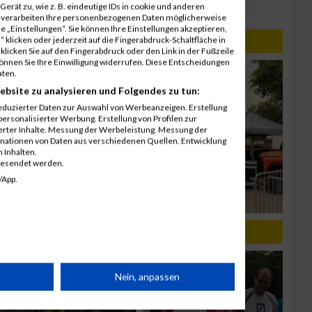
erät zu, wie z. B. eindeutige IDs in cookie und anderen
r verarbeiten Ihre personenbezogenen Daten möglicherweise
 „Einstellungen“. Sie können Ihre Einstellungen akzeptieren,
 klicken oder jederzeit auf die Fingerabdruck-Schaltfläche in
klicken Sie auf den Fingerabdruck oder den Link in der Fußzeile
können Sie Ihre Einwilligung widerrufen. Diese Entscheidungen
aten.
ebsite zu analysieren und Folgendes zu tun:
eduzierter Daten zur Auswahl von Werbeanzeigen. Erstellung
ersonalisierter Werbung. Erstellung von Profilen zur
ierter Inhalte. Messung der Werbeleistung. Messung der
inationen von Daten aus verschiedenen Quellen. Entwicklung
 Inhalten.
gesendet werden.
/App.
rät
Nein, anpassen