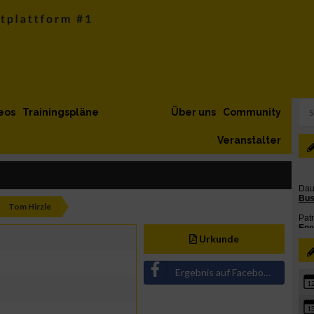
eos
Trainingspläne
Über uns
Community
Veranstalter
Tom Hirzle
Urkunde
Ergebnis auf Facebook teilen
1
1