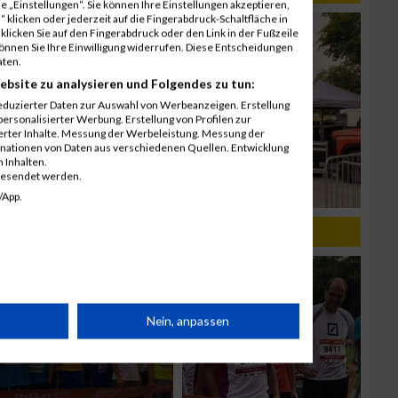
 „Einstellungen“. Sie können Ihre Einstellungen akzeptieren,
 klicken oder jederzeit auf die Fingerabdruck-Schaltfläche in
klicken Sie auf den Fingerabdruck oder den Link in der Fußzeile
können Sie Ihre Einwilligung widerrufen. Diese Entscheidungen
aten.
ebsite zu analysieren und Folgendes zu tun:
eduzierter Daten zur Auswahl von Werbeanzeigen. Erstellung
ersonalisierter Werbung. Erstellung von Profilen zur
ierter Inhalte. Messung der Werbeleistung. Messung der
inationen von Daten aus verschiedenen Quellen. Entwicklung
 Inhalten.
gesendet werden.
/App.
rät
Nein, anpassen
n