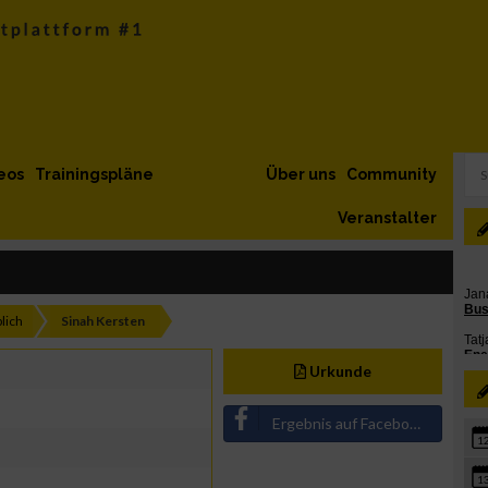
eos
Trainingspläne
Über uns
Community
Veranstalter
lich
Sinah Kersten
Urkunde
Ergebnis auf Facebook teilen
1
1