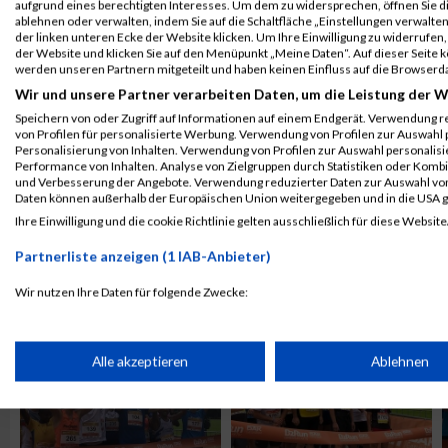
aufgrund eines berechtigten Interesses. Um dem zu widersprechen, öffnen Sie die
ablehnen oder verwalten, indem Sie auf die Schaltfläche „Einstellungen verwalten“
der linken unteren Ecke der Website klicken. Um Ihre Einwilligung zu widerrufen, 
der Website und klicken Sie auf den Menüpunkt „Meine Daten“. Auf dieser Seite 
werden unseren Partnern mitgeteilt und haben keinen Einfluss auf die Browserd
Wir und unsere Partner verarbeiten Daten, um die Leistung der W
Speichern von oder Zugriff auf Informationen auf einem Endgerät. Verwendung r
von Profilen für personalisierte Werbung. Verwendung von Profilen zur Auswahl p
Personalisierung von Inhalten. Verwendung von Profilen zur Auswahl personalis
Performance von Inhalten. Analyse von Zielgruppen durch Statistiken oder Komb
und Verbesserung der Angebote. Verwendung reduzierter Daten zur Auswahl von
Daten können außerhalb der Europäischen Union weitergegeben und in die USA 
Ihre Einwilligung und die cookie Richtlinie gelten ausschließlich für diese Website
Partnerliste anzeigen (1 IAB-Anbieter)
ALBUM B2RUN KÖLN / 05.09.2019
Wir nutzen Ihre Daten für folgende Zwecke:
IAB-Verarbeitungszwecke:
Speichern von oder Zugriff auf Informationen auf einem Endge
Alle akzeptieren
Ablehnen
Verwendung reduzierter Daten zur Auswahl von Werbeanzeige