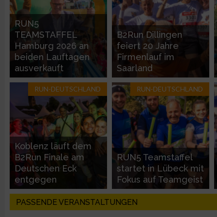
Entwicklung und Verbesserung der Angebote
RUN5
TEAMSTAFFEL
B2Run Dillingen
Verwendung reduzierter Daten zur Auswahl von Inhalten
Hamburg 2026 an
feiert 20 Jahre
beiden Lauftagen
Firmenlauf im
IAB-Besonderheiten:
ausverkauft
Saarland
Verwendung genauer Standortdaten
RUN-DEUTSCHLAND
RUN-DEUTSCHLAND
Geräte anhand von aktiv angeforderten Informationen identifi
Nicht-IAB-Verarbeitungszwecke:
Koblenz läuft dem
Notwendig
B2Run Finale am
RUN5 Teamstaffel
Deutschen Eck
startet in Lübeck mit
entgegen
Fokus auf Teamgeist
Performance
PASSENDE VERANSTALTUNGEN
Funktional