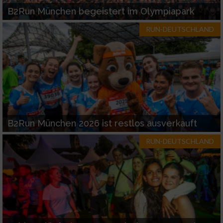
Funktional
B2Run München begeistert im Olympiapark
RUN-DEUTSCHLAND
Werbung
B2Run München 2026 ist restlos ausverkauft
RUN-DEUTSCHLAND