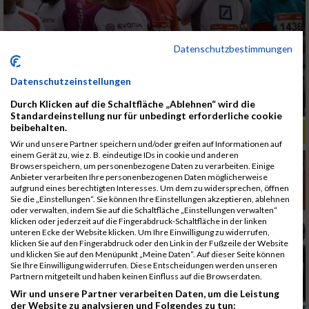
Datenschutzbestimmungen
Datenschutzeinstellungen
Durch Klicken auf die Schaltfläche „Ablehnen“ wird die
Standardeinstellung nur für unbedingt erforderliche cookie
beibehalten.
ALBUM B2RUN MÜNCHEN, B2RUN / 16.07.2019
Wir und unsere Partner speichern und/oder greifen auf Informationen auf
einem Gerät zu, wie z. B. eindeutige IDs in cookie und anderen
Browserspeichern, um personenbezogene Daten zu verarbeiten. Einige
Anbieter verarbeiten Ihre personenbezogenen Daten möglicherweise
aufgrund eines berechtigten Interesses. Um dem zu widersprechen, öffnen
Sie die „Einstellungen“. Sie können Ihre Einstellungen akzeptieren, ablehnen
oder verwalten, indem Sie auf die Schaltfläche „Einstellungen verwalten“
klicken oder jederzeit auf die Fingerabdruck-Schaltfläche in der linken
unteren Ecke der Website klicken. Um Ihre Einwilligung zu widerrufen,
klicken Sie auf den Fingerabdruck oder den Link in der Fußzeile der Website
und klicken Sie auf den Menüpunkt „Meine Daten“. Auf dieser Seite können
Sie Ihre Einwilligung widerrufen. Diese Entscheidungen werden unseren
Partnern mitgeteilt und haben keinen Einfluss auf die Browserdaten.
Wir und unsere Partner verarbeiten Daten, um die Leistung
der Website zu analysieren und Folgendes zu tun: