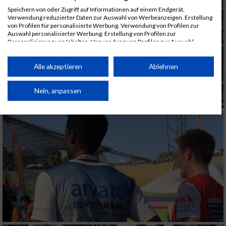
Speichern von oder Zugriff auf Informationen auf einem Endgerät.
Verwendung reduzierter Daten zur Auswahl von Werbeanzeigen. Erstellung
von Profilen für personalisierte Werbung. Verwendung von Profilen zur
Auswahl personalisierter Werbung. Erstellung von Profilen zur
Personalisierung von Inhalten. Verwendung von Profilen zur Auswahl
personalisierter Inhalte. Messung der Werbeleistung. Messung der
Performance von Inhalten. Analyse von Zielgruppen durch Statistiken oder
Kombinationen von Daten aus verschiedenen Quellen. Entwicklung und
Alle akzeptieren
Ablehnen
Verbesserung der Angebote. Verwendung reduzierter Daten zur Auswahl
von Inhalten.
Daten können außerhalb der Europäischen Union weitergegeben und in die
Nein, anpassen
USA gesendet werden.
Ihre Einwilligung und die cookie Richtlinie gelten ausschließlich für diese
Website/App.
Partnerliste anzeigen (1 IAB-Anbieter)
Wir nutzen Ihre Daten für folgende Zwecke:
IAB-Verarbeitungszwecke:
Speichern von oder Zugriff auf Informationen
auf einem Endgerät
Verwendung reduzierter Daten zur Auswahl
von Werbeanzeigen