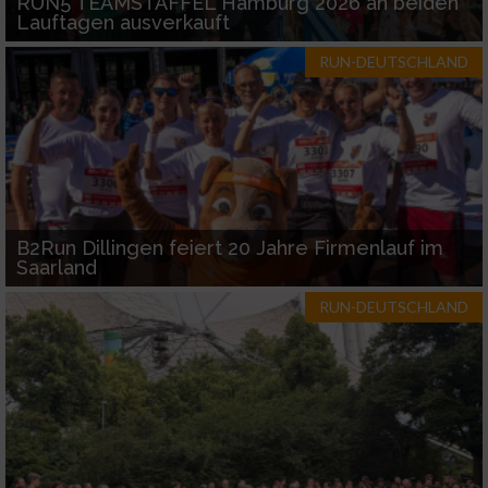
RUN5 TEAMSTAFFEL Hamburg 2026 an beiden
Lauftagen ausverkauft
Entwicklung und Verbesserung der Angebote
RUN-DEUTSCHLAND
Verwendung reduzierter Daten zur Auswahl
von Inhalten
IAB-Besonderheiten:
Verwendung genauer Standortdaten
B2Run Dillingen feiert 20 Jahre Firmenlauf im
Geräte anhand von aktiv angeforderten
Saarland
Informationen identifizieren
RUN-DEUTSCHLAND
Nicht-IAB-Verarbeitungszwecke:
Notwendig
Performance