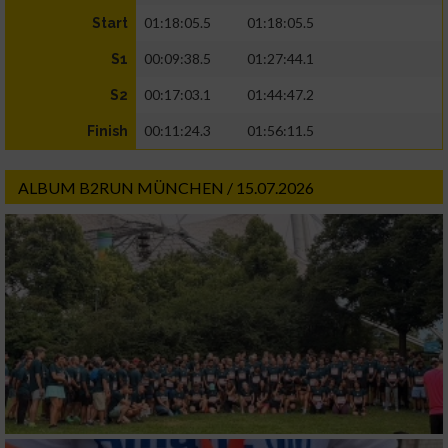
01:18:05.5
01:18:05.5
Start
00:09:38.5
01:27:44.1
S1
00:17:03.1
01:44:47.2
S2
00:11:24.3
01:56:11.5
Finish
ALBUM B2RUN MÜNCHEN / 15.07.2026