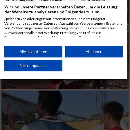
Wir und unsere Partner verarbeiten Daten, um die Leistung
der Website zu analysieren und Folgendes zu tun:
Speichern von oder Zugriff auf Informationen auf einem Endgerät.
Verwendung reduzierter Daten zur Auswahl von Werbeanzeigen. Erstellung
von Profilen für personalisierte Werbung. Verwendung von Profilen zur
Auswahl personalisierter Werbung. Erstellung von Profilen zur
Personalisierung von Inhalten. Verwendung von Profilen zur Auswahl
personalisierter Inhalte. Messung der Werbeleistung. Messung der
Performance von Inhalten. Analyse von Zielgruppen durch Statistiken oder
Kombinationen von Daten aus verschiedenen Quellen. Entwicklung und
Alle akzeptieren
Ablehnen
Verbesserung der Angebote. Verwendung reduzierter Daten zur Auswahl
von Inhalten.
Daten können außerhalb der Europäischen Union weitergegeben und in die
Nein, anpassen
USA gesendet werden.
Ihre Einwilligung und die cookie Richtlinie gelten ausschließlich für diese
Website/App.
Partnerliste anzeigen (1 IAB-Anbieter)
Wir nutzen Ihre Daten für folgende Zwecke:
IAB-Verarbeitungszwecke:
Speichern von oder Zugriff auf Informationen
auf einem Endgerät