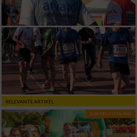
Verwendung reduzierter Daten zur Auswahl
von Werbeanzeigen
Erstellung von Profilen für personalisierte
Werbung
Verwendung von Profilen zur Auswahl
personalisierter Werbung
Erstellung von Profilen zur Personalisierung
von Inhalten
Verwendung von Profilen zur Auswahl
personalisierter Inhalte
RELEVANTE ARTIKEL
Messung der Werbeleistung
RUN-DEUTSCHLAND
Messung der Performance von Inhalten