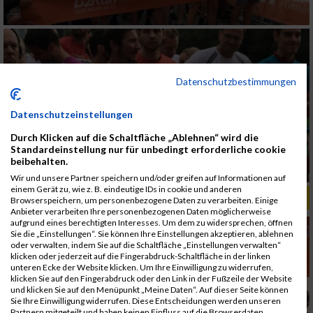
Datenschutzbestimmungen
Datenschutzeinstellungen
Durch Klicken auf die Schaltfläche „Ablehnen“ wird die
Standardeinstellung nur für unbedingt erforderliche cookie
beibehalten.
Wir und unsere Partner speichern und/oder greifen auf Informationen auf
einem Gerät zu, wie z. B. eindeutige IDs in cookie und anderen
ALBUM B2RUN MÜNCHEN, B2RUN / 16.07.2019
Browserspeichern, um personenbezogene Daten zu verarbeiten. Einige
Anbieter verarbeiten Ihre personenbezogenen Daten möglicherweise
aufgrund eines berechtigten Interesses. Um dem zu widersprechen, öffnen
Sie die „Einstellungen“. Sie können Ihre Einstellungen akzeptieren, ablehnen
oder verwalten, indem Sie auf die Schaltfläche „Einstellungen verwalten“
klicken oder jederzeit auf die Fingerabdruck-Schaltfläche in der linken
unteren Ecke der Website klicken. Um Ihre Einwilligung zu widerrufen,
klicken Sie auf den Fingerabdruck oder den Link in der Fußzeile der Website
und klicken Sie auf den Menüpunkt „Meine Daten“. Auf dieser Seite können
Sie Ihre Einwilligung widerrufen. Diese Entscheidungen werden unseren
Partnern mitgeteilt und haben keinen Einfluss auf die Browserdaten.