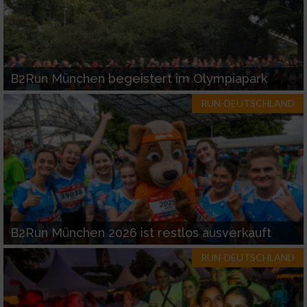
Funktional
Werbung
B2Run München begeistert im Olympiapark
RUN-DEUTSCHLAND
B2Run München 2026 ist restlos ausverkauft
RUN-DEUTSCHLAND