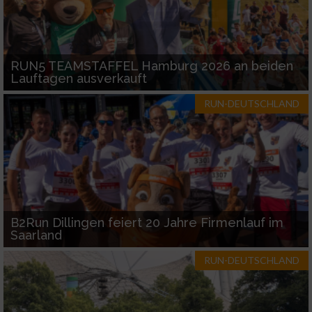
Analyse von Zielgruppen durch Statistiken
oder Kombinationen von Daten aus
verschiedenen Quellen
Entwicklung und Verbesserung der Angebote
RUN5 TEAMSTAFFEL Hamburg 2026 an beiden
Lauftagen ausverkauft
Verwendung reduzierter Daten zur Auswahl
von Inhalten
RUN-DEUTSCHLAND
IAB-Besonderheiten:
Verwendung genauer Standortdaten
Geräte anhand von aktiv angeforderten
Informationen identifizieren
B2Run Dillingen feiert 20 Jahre Firmenlauf im
Nicht-IAB-Verarbeitungszwecke:
Saarland
Notwendig
RUN-DEUTSCHLAND
Performance