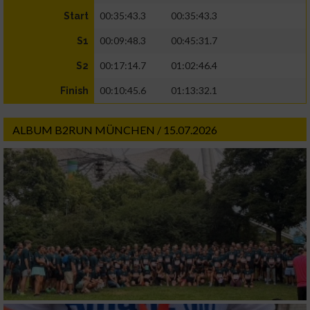
00:35:43.3
00:35:43.3
Start
00:09:48.3
00:45:31.7
S1
00:17:14.7
01:02:46.4
S2
00:10:45.6
01:13:32.1
Finish
ALBUM B2RUN MÜNCHEN / 15.07.2026