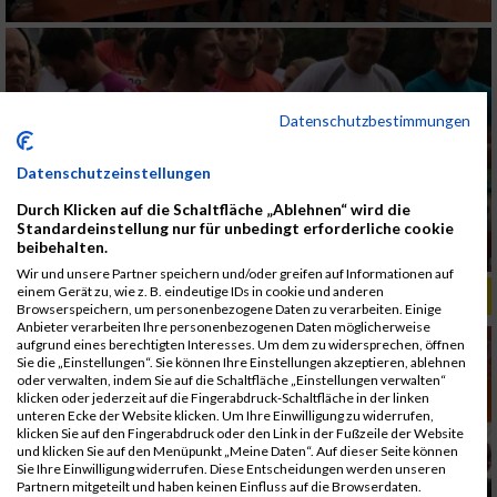
Datenschutzbestimmungen
Datenschutzeinstellungen
Durch Klicken auf die Schaltfläche „Ablehnen“ wird die
Standardeinstellung nur für unbedingt erforderliche cookie
beibehalten.
Wir und unsere Partner speichern und/oder greifen auf Informationen auf
einem Gerät zu, wie z. B. eindeutige IDs in cookie und anderen
ALBUM B2RUN MÜNCHEN, B2RUN / 16.07.2019
Browserspeichern, um personenbezogene Daten zu verarbeiten. Einige
Anbieter verarbeiten Ihre personenbezogenen Daten möglicherweise
aufgrund eines berechtigten Interesses. Um dem zu widersprechen, öffnen
Sie die „Einstellungen“. Sie können Ihre Einstellungen akzeptieren, ablehnen
oder verwalten, indem Sie auf die Schaltfläche „Einstellungen verwalten“
klicken oder jederzeit auf die Fingerabdruck-Schaltfläche in der linken
unteren Ecke der Website klicken. Um Ihre Einwilligung zu widerrufen,
klicken Sie auf den Fingerabdruck oder den Link in der Fußzeile der Website
und klicken Sie auf den Menüpunkt „Meine Daten“. Auf dieser Seite können
Sie Ihre Einwilligung widerrufen. Diese Entscheidungen werden unseren
Partnern mitgeteilt und haben keinen Einfluss auf die Browserdaten.