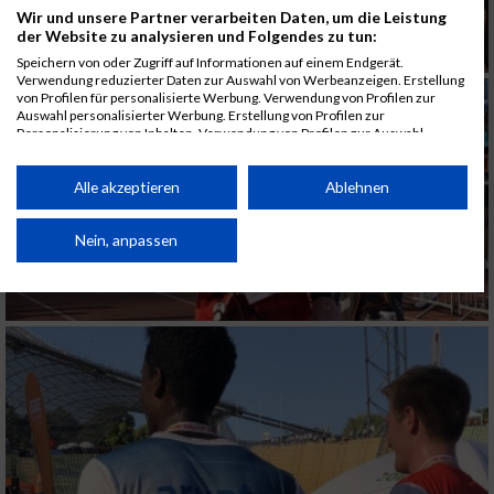
Wir und unsere Partner verarbeiten Daten, um die Leistung
der Website zu analysieren und Folgendes zu tun:
Speichern von oder Zugriff auf Informationen auf einem Endgerät.
Verwendung reduzierter Daten zur Auswahl von Werbeanzeigen. Erstellung
von Profilen für personalisierte Werbung. Verwendung von Profilen zur
Auswahl personalisierter Werbung. Erstellung von Profilen zur
Personalisierung von Inhalten. Verwendung von Profilen zur Auswahl
personalisierter Inhalte. Messung der Werbeleistung. Messung der
Performance von Inhalten. Analyse von Zielgruppen durch Statistiken oder
Kombinationen von Daten aus verschiedenen Quellen. Entwicklung und
Alle akzeptieren
Ablehnen
Verbesserung der Angebote. Verwendung reduzierter Daten zur Auswahl
von Inhalten.
Daten können außerhalb der Europäischen Union weitergegeben und in die
Nein, anpassen
USA gesendet werden.
Ihre Einwilligung und die cookie Richtlinie gelten ausschließlich für diese
Website/App.
Partnerliste anzeigen (1 IAB-Anbieter)
Wir nutzen Ihre Daten für folgende Zwecke:
IAB-Verarbeitungszwecke:
Speichern von oder Zugriff auf Informationen
auf einem Endgerät