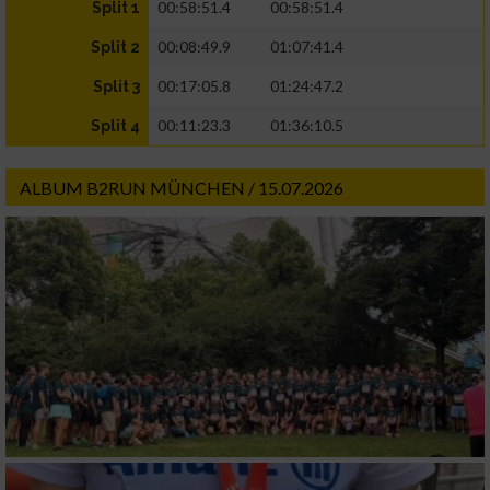
00:58:51.4
00:58:51.4
Split 1
00:08:49.9
01:07:41.4
Split 2
00:17:05.8
01:24:47.2
Split 3
00:11:23.3
01:36:10.5
Split 4
ALBUM B2RUN MÜNCHEN / 15.07.2026