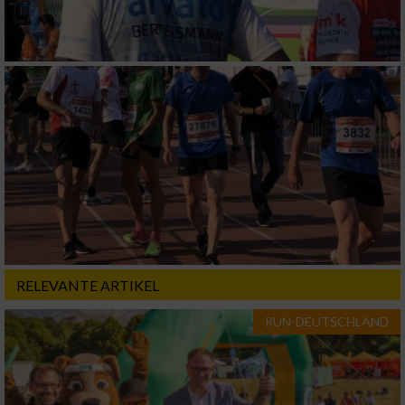
Verwendung reduzierter Daten zur Auswahl
von Werbeanzeigen
Erstellung von Profilen für personalisierte
Werbung
Verwendung von Profilen zur Auswahl
personalisierter Werbung
Erstellung von Profilen zur Personalisierung
von Inhalten
Verwendung von Profilen zur Auswahl
personalisierter Inhalte
RELEVANTE ARTIKEL
Messung der Werbeleistung
RUN-DEUTSCHLAND
Messung der Performance von Inhalten
Analyse von Zielgruppen durch Statistiken