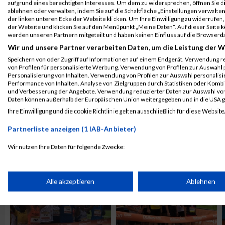
aufgrund eines berechtigten Interesses. Um dem zu widersprechen, öffnen Sie die
ablehnen oder verwalten, indem Sie auf die Schaltfläche „Einstellungen verwalten“
der linken unteren Ecke der Website klicken. Um Ihre Einwilligung zu widerrufen, 
der Website und klicken Sie auf den Menüpunkt „Meine Daten“. Auf dieser Seite 
werden unseren Partnern mitgeteilt und haben keinen Einfluss auf die Browserd
Wir und unsere Partner verarbeiten Daten, um die Leistung der W
Speichern von oder Zugriff auf Informationen auf einem Endgerät. Verwendung r
von Profilen für personalisierte Werbung. Verwendung von Profilen zur Auswahl p
Personalisierung von Inhalten. Verwendung von Profilen zur Auswahl personalis
Performance von Inhalten. Analyse von Zielgruppen durch Statistiken oder Komb
und Verbesserung der Angebote. Verwendung reduzierter Daten zur Auswahl von
Daten können außerhalb der Europäischen Union weitergegeben und in die USA 
Ihre Einwilligung und die cookie Richtlinie gelten ausschließlich für diese Website
Partnerliste anzeigen (1 IAB-Anbieter)
ALBUM B2RUN KÖLN / 05.09.2019
Wir nutzen Ihre Daten für folgende Zwecke:
IAB-Verarbeitungszwecke:
Speichern von oder Zugriff auf Informationen auf einem Endge
Alle akzeptieren
Ablehnen
Verwendung reduzierter Daten zur Auswahl von Werbeanzeige