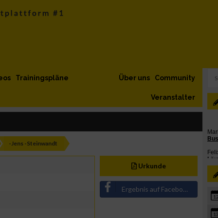
eos
Trainingspläne
Über uns
Community
Veranstalter
-Jens -Steinwandt
Urkunde
Ergebnis auf Facebook teilen
1
1