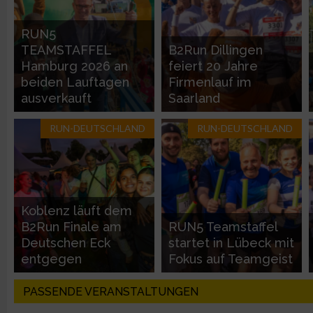
Entwicklung und Verbesserung der Angebote
RUN5
TEAMSTAFFEL
B2Run Dillingen
Verwendung reduzierter Daten zur Auswahl von Inhalten
Hamburg 2026 an
feiert 20 Jahre
beiden Lauftagen
Firmenlauf im
IAB-Besonderheiten:
ausverkauft
Saarland
Verwendung genauer Standortdaten
RUN-DEUTSCHLAND
RUN-DEUTSCHLAND
Geräte anhand von aktiv angeforderten Informationen identifi
Nicht-IAB-Verarbeitungszwecke:
Koblenz läuft dem
Notwendig
B2Run Finale am
RUN5 Teamstaffel
Deutschen Eck
startet in Lübeck mit
entgegen
Fokus auf Teamgeist
Performance
PASSENDE VERANSTALTUNGEN
Funktional