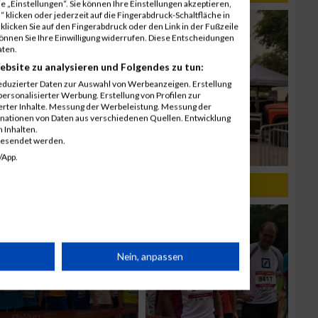
 „Einstellungen“. Sie können Ihre Einstellungen akzeptieren,
 klicken oder jederzeit auf die Fingerabdruck-Schaltfläche in
klicken Sie auf den Fingerabdruck oder den Link in der Fußzeile
können Sie Ihre Einwilligung widerrufen. Diese Entscheidungen
aten.
ebsite zu analysieren und Folgendes zu tun:
eduzierter Daten zur Auswahl von Werbeanzeigen. Erstellung
ersonalisierter Werbung. Erstellung von Profilen zur
ierter Inhalte. Messung der Werbeleistung. Messung der
inationen von Daten aus verschiedenen Quellen. Entwicklung
 Inhalten.
gesendet werden.
/App.
rät
Nein, anpassen
n