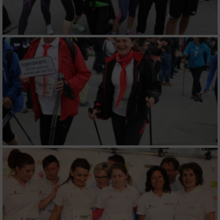
Erstellung von Profilen zur Personalisierung
von Inhalten
Verwendung von Profilen zur Auswahl
personalisierter Inhalte
Messung der Werbeleistung
Messung der Performance von Inhalten
Analyse von Zielgruppen durch Statistiken
oder Kombinationen von Daten aus
verschiedenen Quellen
Entwicklung und Verbesserung der Angebote
Verwendung reduzierter Daten zur Auswahl
von Inhalten
IAB-Besonderheiten: