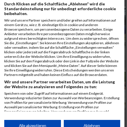
Durch Klicken auf die Schaltfläche „Ablehnen“ wird die
Standardeinstellung nur für unbedingt erforderliche cookie
beibehalten.
Wir und unsere Partner speichern und/oder greifen auf Informationen auf
einem Gerät zu, wie z. B. eindeutige IDs in cookie und anderen
Browserspeichern, um personenbezogene Daten zu verarbeiten. Einige
Anbieter verarbeiten Ihre personenbezogenen Daten möglicherweise
aufgrund eines berechtigten Interesses. Um dem zu widersprechen, öffnen
Sie die „Einstellungen“. Sie können Ihre Einstellungen akzeptieren, ablehnen
oder verwalten, indem Sie auf die Schaltfläche „Einstellungen verwalten“
klicken oder jederzeit auf die Fingerabdruck-Schaltfläche in der linken
unteren Ecke der Website klicken. Um Ihre Einwilligung zu widerrufen,
klicken Sie auf den Fingerabdruck oder den Link in der Fußzeile der Website
und klicken Sie auf den Menüpunkt „Meine Daten“. Auf dieser Seite können
Sie Ihre Einwilligung widerrufen. Diese Entscheidungen werden unseren
Partnern mitgeteilt und haben keinen Einfluss auf die Browserdaten.
Wir und unsere Partner verarbeiten Daten, um die Leistung
der Website zu analysieren und Folgendes zu tun:
Speichern von oder Zugriff auf Informationen auf einem Endgerät.
Verwendung reduzierter Daten zur Auswahl von Werbeanzeigen. Erstellung
von Profilen für personalisierte Werbung. Verwendung von Profilen zur
Auswahl personalisierter Werbung. Erstellung von Profilen zur
Personalisierung von Inhalten. Verwendung von Profilen zur Auswahl
personalisierter Inhalte. Messung der Werbeleistung. Messung der
Performance von Inhalten. Analyse von Zielgruppen durch Statistiken oder
Kombinationen von Daten aus verschiedenen Quellen. Entwicklung und
Alle akzeptieren
Ablehnen