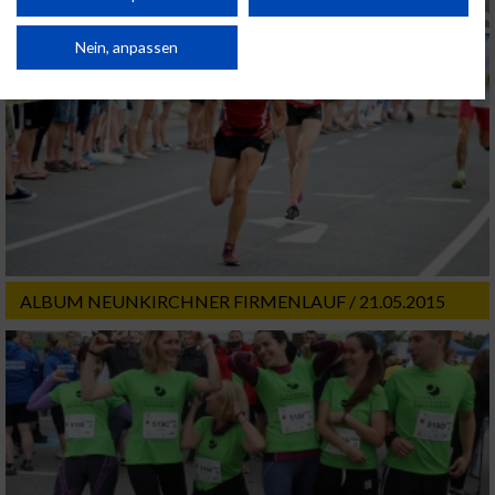
Verbesserung der Angebote. Verwendung reduzierter Daten zur Auswahl
von Inhalten.
Daten können außerhalb der Europäischen Union weitergegeben und in die
Nein, anpassen
USA gesendet werden.
Ihre Einwilligung und die cookie Richtlinie gelten ausschließlich für diese
Website/App.
Partnerliste anzeigen (1 IAB-Anbieter)
Wir nutzen Ihre Daten für folgende Zwecke:
IAB-Verarbeitungszwecke:
Speichern von oder Zugriff auf Informationen
auf einem Endgerät
ALBUM NEUNKIRCHNER FIRMENLAUF / 21.05.2015
Verwendung reduzierter Daten zur Auswahl
von Werbeanzeigen
Erstellung von Profilen für personalisierte
Werbung
Verwendung von Profilen zur Auswahl
personalisierter Werbung