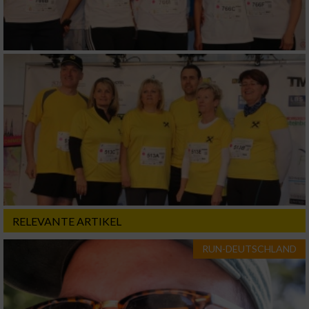
Verwendung genauer Standortdaten
Geräte anhand von aktiv angeforderten
Informationen identifizieren
Nicht-IAB-Verarbeitungszwecke:
Notwendig
Performance
Funktional
RELEVANTE ARTIKEL
RUN-DEUTSCHLAND
Werbung