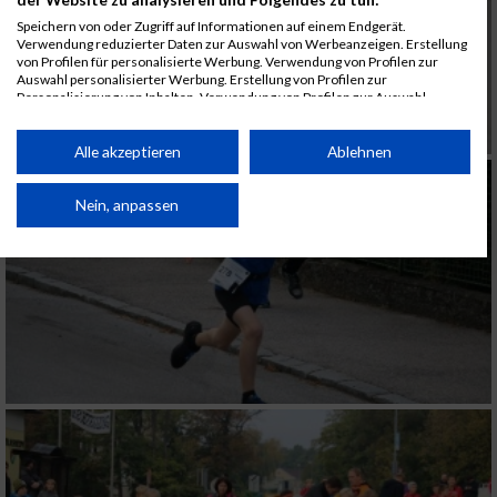
Speichern von oder Zugriff auf Informationen auf einem Endgerät.
Verwendung reduzierter Daten zur Auswahl von Werbeanzeigen. Erstellung
von Profilen für personalisierte Werbung. Verwendung von Profilen zur
Auswahl personalisierter Werbung. Erstellung von Profilen zur
Personalisierung von Inhalten. Verwendung von Profilen zur Auswahl
personalisierter Inhalte. Messung der Werbeleistung. Messung der
Performance von Inhalten. Analyse von Zielgruppen durch Statistiken oder
Kombinationen von Daten aus verschiedenen Quellen. Entwicklung und
Alle akzeptieren
Ablehnen
Verbesserung der Angebote. Verwendung reduzierter Daten zur Auswahl
von Inhalten.
Daten können außerhalb der Europäischen Union weitergegeben und in die
Nein, anpassen
USA gesendet werden.
Ihre Einwilligung und die cookie Richtlinie gelten ausschließlich für diese
Website/App.
Partnerliste anzeigen (1 IAB-Anbieter)
Wir nutzen Ihre Daten für folgende Zwecke:
IAB-Verarbeitungszwecke:
Speichern von oder Zugriff auf Informationen
auf einem Endgerät
Verwendung reduzierter Daten zur Auswahl
von Werbeanzeigen