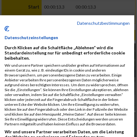
00:00:13.3
00:00:13.3
Start
01:06:24.1
01:06:37.5
Ziel
Datenschutzbestimmungen
ALBUM ENZERSDORFER HERBSTLAUF / 16.10.2016
Datenschutzeinstellungen
Durch Klicken auf die Schaltfläche „Ablehnen“ wird die
Standardeinstellung nur für unbedingt erforderliche cookie
beibehalten.
Wir und unsere Partner speichern und/oder greifen auf Informationen auf
einem Gerät zu, wie z. B. eindeutige IDs in cookie und anderen
Browserspeichern, um personenbezogene Daten zu verarbeiten. Einige
Anbieter verarbeiten Ihre personenbezogenen Daten möglicherweise
aufgrund eines berechtigten Interesses. Um dem zu widersprechen, öffnen
Sie die „Einstellungen“. Sie können Ihre Einstellungen akzeptieren, ablehnen
oder verwalten, indem Sie auf die Schaltfläche „Einstellungen verwalten“
klicken oder jederzeit auf die Fingerabdruck-Schaltfläche in der linken
unteren Ecke der Website klicken. Um Ihre Einwilligung zu widerrufen,
klicken Sie auf den Fingerabdruck oder den Link in der Fußzeile der Website
und klicken Sie auf den Menüpunkt „Meine Daten“. Auf dieser Seite können
Sie Ihre Einwilligung widerrufen. Diese Entscheidungen werden unseren
Partnern mitgeteilt und haben keinen Einfluss auf die Browserdaten.
Wir und unsere Partner verarbeiten Daten, um die Leistung
der Website zu analysieren und Folgendes zu tun: