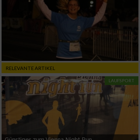
Geräte anhand von aktiv angeforderten
Informationen identifizieren
Nicht-IAB-Verarbeitungszwecke:
Notwendig
Performance
RELEVANTE ARTIKEL
Funktional
LAUFSPORT
Werbung
Günstiger zum Vienna Night Run