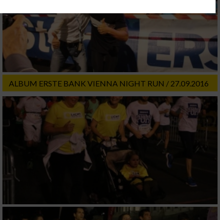
Ihre Einwilligung und die cookie Richtlinie gelten ausschließlich für diese
Website/App.
Partnerliste anzeigen (1 IAB-Anbieter)
Wir nutzen Ihre Daten für folgende Zwecke:
IAB-Verarbeitungszwecke:
Speichern von oder Zugriff auf Informationen
ALBUM ERSTE BANK VIENNA NIGHT RUN / 27.09.2016
auf einem Endgerät
Verwendung reduzierter Daten zur Auswahl
von Werbeanzeigen
Erstellung von Profilen für personalisierte
Werbung
Verwendung von Profilen zur Auswahl
personalisierter Werbung
Erstellung von Profilen zur Personalisierung
von Inhalten