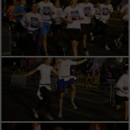
Verwendung von Profilen zur Auswahl
personalisierter Inhalte
Messung der Werbeleistung
Messung der Performance von Inhalten
Analyse von Zielgruppen durch Statistiken
oder Kombinationen von Daten aus
verschiedenen Quellen
Entwicklung und Verbesserung der Angebote
Verwendung reduzierter Daten zur Auswahl
von Inhalten
IAB-Besonderheiten:
Verwendung genauer Standortdaten