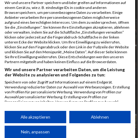
Wir und unsere Partner speichern und/oder greifen auf Informationen auf
einem Gerät zu, wie z. B. eindeutige IDs in cookie und anderen
Browserspeichern, um personenbezogene Daten zu verarbeiten. Einige
Anbieter verarbeiten Ihre personenbezogenen Daten möglicherweise
aufgrund eines berechtigten Interesses. Um dem zu widersprechen, öffnen
Sie die „Einstellungen“. Sie können Ihre Einstellungen akzeptieren, ablehnen
oder verwalten, indem Sie auf die Schaltfläche „Einstellungen verwalten“
klicken oder jederzeit auf die Fingerabdruck-Schaltfläche in der linken
unteren Ecke der Website klicken. Um Ihre Einwilligung zu widerrufen,
klicken Sie auf den Fingerabdruck oder den Link in der Fußzeile der Website
und klicken Sie auf den Menüpunkt „Meine Daten“. Auf dieser Seite können
Sie Ihre Einwilligung widerrufen. Diese Entscheidungen werden unseren
Partnern mitgeteilt und haben keinen Einfluss auf die Browserdaten.
Wir und unsere Partner verarbeiten Daten, um die Leistung
der Website zu analysieren und Folgendes zu tun:
Speichern von oder Zugriff auf Informationen auf einem Endgerät.
Verwendung reduzierter Daten zur Auswahl von Werbeanzeigen. Erstellung
von Profilen für personalisierte Werbung. Verwendung von Profilen zur
Auswahl personalisierter Werbung. Erstellung von Profilen zur
Personalisierung von Inhalten. Verwendung von Profilen zur Auswahl
personalisierter Inhalte. Messung der Werbeleistung. Messung der
Performance von Inhalten. Analyse von Zielgruppen durch Statistiken oder
Kombinationen von Daten aus verschiedenen Quellen. Entwicklung und
Alle akzeptieren
Ablehnen
Verbesserung der Angebote. Verwendung reduzierter Daten zur Auswahl
von Inhalten.
Daten können außerhalb der Europäischen Union weitergegeben und in die
Nein, anpassen
USA gesendet werden.