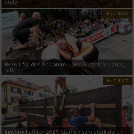
Stolz
Verwendung von Profilen zur Auswahl
personalisierter Werbung
MUD RACE
Erstellung von Profilen zur Personalisierung
von Inhalten
Verwendung von Profilen zur Auswahl
personalisierter Inhalte
Messung der Werbeleistung
Bereit für den Schlamm - Der Grazathlon 2025
ruft
MUD RACE
Messung der Performance von Inhalten
Analyse von Zielgruppen durch Statistiken
oder Kombinationen von Daten aus
verschiedenen Quellen
Entwicklung und Verbesserung der Angebote
Innsbruckathlon 2025: Gemeinsam stark durch