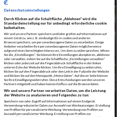
Arena
Datenschutzeinstellungen
MUD RACE
Durch Klicken auf die Schaltfläche „Ablehnen“ wird die
Standardeinstellung nur für unbedingt erforderliche cookie
beibehalten.
Wir und unsere Partner speichern und/oder greifen auf Informationen auf
einem Gerät zu, wie z. B. eindeutige IDs in cookie und anderen
Browserspeichern, um personenbezogene Daten zu verarbeiten. Einige
Anbieter verarbeiten Ihre personenbezogenen Daten möglicherweise
aufgrund eines berechtigten Interesses. Um dem zu widersprechen, öffnen
Sie die „Einstellungen“. Sie können Ihre Einstellungen akzeptieren, ablehnen
oder verwalten, indem Sie auf die Schaltfläche „Einstellungen verwalten“
Are you ready to beat the citys
klicken oder jederzeit auf die Fingerabdruck-Schaltfläche in der linken
unteren Ecke der Website klicken. Um Ihre Einwilligung zu widerrufen,
MUD RACE
klicken Sie auf den Fingerabdruck oder den Link in der Fußzeile der Website
und klicken Sie auf den Menüpunkt „Meine Daten“. Auf dieser Seite können
Sie Ihre Einwilligung widerrufen. Diese Entscheidungen werden unseren
Partnern mitgeteilt und haben keinen Einfluss auf die Browserdaten.
Wir und unsere Partner verarbeiten Daten, um die Leistung
der Website zu analysieren und Folgendes zu tun:
Speichern von oder Zugriff auf Informationen auf einem Endgerät.
Verwendung reduzierter Daten zur Auswahl von Werbeanzeigen. Erstellung
von Profilen für personalisierte Werbung. Verwendung von Profilen zur
Schlamm und Sonnenschein beim Viennathlon
Auswahl personalisierter Werbung. Erstellung von Profilen zur