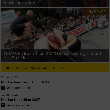
Verwendung reduzierter Daten zur Auswahl
Innsbrucks City
von Inhalten
MUD RACE
IAB-Besonderheiten:
Verwendung genauer Standortdaten
Geräte anhand von aktiv angeforderten
Informationen identifizieren
Nicht-IAB-Verarbeitungszwecke:
GRAWE Grazathlon 2025 bringt Teamgeist auf
die Strecke
Notwendig
PASSENDE VERANSTALTUNGEN
Performance
25. Juni 2027
Merkur Innsbruckathlon 2027
Jetzt anmelden!
Funktional
11. Juni 2027
Merkur Linzathlon 2027
Jetzt anmelden!
Werbung