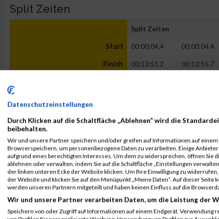
Split Zeiten
Split Zeiten
00:00:04.4
00:00:04.4
Start
00:13:51.2
00:13:55.7
Finish
Kontaktformular / Fragen
Datenschutzeinstellungen
zur Zeitmessung
Durch Klicken auf die Schaltfläche „Ablehnen“ wird die Standardei
beibehalten.
Linda König
Wir und unsere Partner speichern und/oder greifen auf Informationen auf einem G
Browserspeichern, um personenbezogene Daten zu verarbeiten. Einige Anbiete
aufgrund eines berechtigten Interesses. Um dem zu widersprechen, öffnen Sie die
ablehnen oder verwalten, indem Sie auf die Schaltfläche „Einstellungen verwalten“
der linken unteren Ecke der Website klicken. Um Ihre Einwilligung zu widerrufen, 
der Website und klicken Sie auf den Menüpunkt „Meine Daten“. Auf dieser Seite 
werden unseren Partnern mitgeteilt und haben keinen Einfluss auf die Browserd
Wir und unsere Partner verarbeiten Daten, um die Leistung der W
Speichern von oder Zugriff auf Informationen auf einem Endgerät. Verwendung r
von Profilen für personalisierte Werbung. Verwendung von Profilen zur Auswahl p