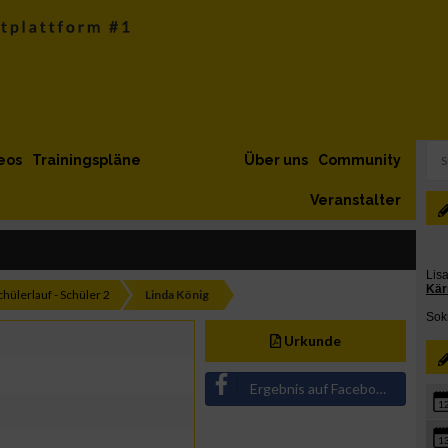
eos
Trainingspläne
Über uns
Community
Veranstalter
chülerlauf - Schüler 2
Linda König
Urkunde
Ergebnis auf Facebook teilen
1
1