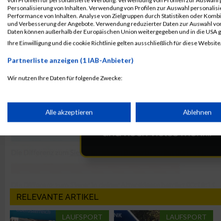
Personalisierung von Inhalten. Verwendung von Profilen zur Auswahl personalis
Performance von Inhalten. Analyse von Zielgruppen durch Statistiken oder Komb
und Verbesserung der Angebote. Verwendung reduzierter Daten zur Auswahl von
Daten können außerhalb der Europäischen Union weitergegeben und in die USA 
Ihre Einwilligung und die cookie Richtlinie gelten ausschließlich für diese Website
Partnerliste anzeigen (1 IAB-Anbieter)
Wir nutzen Ihre Daten für folgende Zwecke:
IAB-Verarbeitungszwecke:
Speichern von oder Zugriff auf Informationen auf einem Endge
Alle akzeptieren
Ablehnen
Verwendung reduzierter Daten zur Auswahl von Werbeanzeige
Erstellung von Profilen für personalisierte Werbung
RELEVANTE ARTIKEL
Verwendung von Profilen zur Auswahl personalisierter Werbun
LAUFSPORT
LAUFSPORT