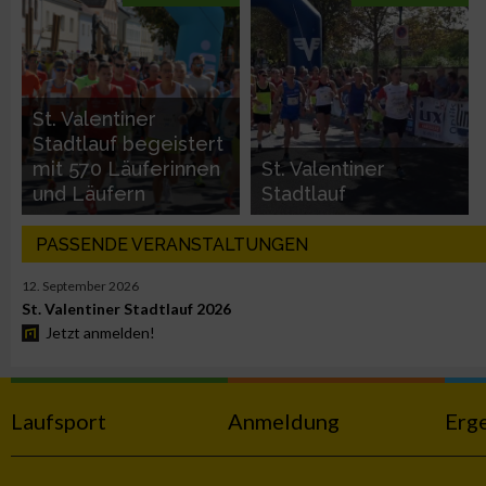
Erstellung von Profilen zur Personalisierung von Inhalten
Verwendung von Profilen zur Auswahl personalisierter Inhalte
St. Valentiner
Stadtlauf begeistert
Messung der Werbeleistung
mit 570 Läuferinnen
St. Valentiner
und Läufern
Stadtlauf
Messung der Performance von Inhalten
PASSENDE VERANSTALTUNGEN
Analyse von Zielgruppen durch Statistiken oder Kombinatione
12. September 2026
verschiedenen Quellen
St. Valentiner Stadtlauf 2026
Jetzt anmelden!
Entwicklung und Verbesserung der Angebote
Laufsport
Anmeldung
Erg
Verwendung reduzierter Daten zur Auswahl von Inhalten
IAB-Besonderheiten: