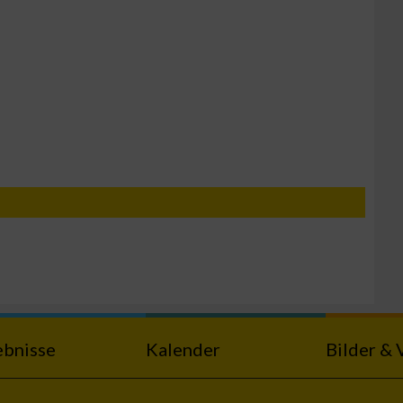
n von Daten aus
ebnisse
Kalender
Bilder & 