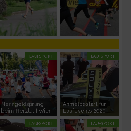
n von Daten aus
LAUFSPORT
LAUFSPORT
zieren
Nenngeldsprung
Anmeldestart für
beim Herzlauf Wien
Laufevents 2020
LAUFSPORT
LAUFSPORT