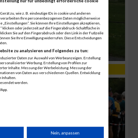
nstellung nur für unbedingt erforderliche cookie
erät zu, wie z. B. eindeutige IDs in cookie und anderen
r verarbeiten Ihre personenbezogenen Daten möglicherweise
 „Einstellungen“. Sie können Ihre Einstellungen akzeptieren,
 klicken oder jederzeit auf die Fingerabdruck-Schaltfläche in
klicken Sie auf den Fingerabdruck oder den Link in der Fußzeile
können Sie Ihre Einwilligung widerrufen. Diese Entscheidungen
aten.
ebsite zu analysieren und Folgendes zu tun:
eduzierter Daten zur Auswahl von Werbeanzeigen. Erstellung
ersonalisierter Werbung. Erstellung von Profilen zur
ierter Inhalte. Messung der Werbeleistung. Messung der
inationen von Daten aus verschiedenen Quellen. Entwicklung
 Inhalten.
gesendet werden.
/App.
rät
Nein, anpassen