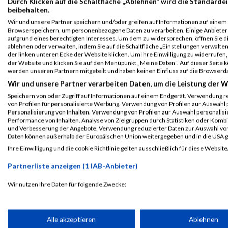
Durch Klicken auf die Schaltfläche „Ablehnen“ wird die Standardei
beibehalten.
Wir und unsere Partner speichern und/oder greifen auf Informationen auf einem G
Browserspeichern, um personenbezogene Daten zu verarbeiten. Einige Anbiete
aufgrund eines berechtigten Interesses. Um dem zu widersprechen, öffnen Sie die
ablehnen oder verwalten, indem Sie auf die Schaltfläche „Einstellungen verwalten“
der linken unteren Ecke der Website klicken. Um Ihre Einwilligung zu widerrufen, 
der Website und klicken Sie auf den Menüpunkt „Meine Daten“. Auf dieser Seite 
werden unseren Partnern mitgeteilt und haben keinen Einfluss auf die Browserd
Wir und unsere Partner verarbeiten Daten, um die Leistung der W
Speichern von oder Zugriff auf Informationen auf einem Endgerät. Verwendung r
von Profilen für personalisierte Werbung. Verwendung von Profilen zur Auswahl p
Personalisierung von Inhalten. Verwendung von Profilen zur Auswahl personalis
ALBUM HERZLAUF / 03.05.2016
Performance von Inhalten. Analyse von Zielgruppen durch Statistiken oder Komb
und Verbesserung der Angebote. Verwendung reduzierter Daten zur Auswahl von
Daten können außerhalb der Europäischen Union weitergegeben und in die USA 
Ihre Einwilligung und die cookie Richtlinie gelten ausschließlich für diese Website
Partnerliste anzeigen (1 IAB-Anbieter)
Wir nutzen Ihre Daten für folgende Zwecke:
IAB-Verarbeitungszwecke:
Speichern von oder Zugriff auf Informationen auf einem Endge
Alle akzeptieren
Ablehnen