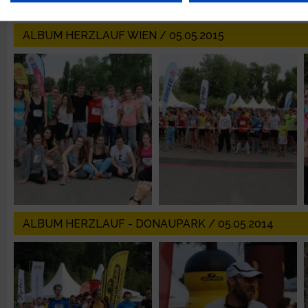
Verwendung reduzierter Daten zur Auswahl von Werbeanzeige
ALBUM HERZLAUF WIEN / 05.05.2015
Erstellung von Profilen für personalisierte Werbung
Verwendung von Profilen zur Auswahl personalisierter Werbun
Erstellung von Profilen zur Personalisierung von Inhalten
Verwendung von Profilen zur Auswahl personalisierter Inhalte
ALBUM HERZLAUF - DONAUPARK / 05.05.2014
Messung der Werbeleistung
Messung der Performance von Inhalten