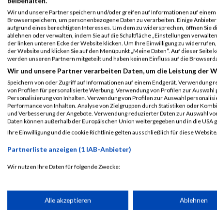
beibehalten.
Wir und unsere Partner speichern und/oder greifen auf Informationen auf einem G
Browserspeichern, um personenbezogene Daten zu verarbeiten. Einige Anbiete
aufgrund eines berechtigten Interesses. Um dem zu widersprechen, öffnen Sie die
ablehnen oder verwalten, indem Sie auf die Schaltfläche „Einstellungen verwalten“
der linken unteren Ecke der Website klicken. Um Ihre Einwilligung zu widerrufen, 
der Website und klicken Sie auf den Menüpunkt „Meine Daten“. Auf dieser Seite 
werden unseren Partnern mitgeteilt und haben keinen Einfluss auf die Browserd
Wir und unsere Partner verarbeiten Daten, um die Leistung der W
Speichern von oder Zugriff auf Informationen auf einem Endgerät. Verwendung r
von Profilen für personalisierte Werbung. Verwendung von Profilen zur Auswahl p
ALBUM IMPRESSIONEN VIENNA NIGHT RUN / 12.09.2
Personalisierung von Inhalten. Verwendung von Profilen zur Auswahl personalis
Performance von Inhalten. Analyse von Zielgruppen durch Statistiken oder Komb
und Verbesserung der Angebote. Verwendung reduzierter Daten zur Auswahl von
Daten können außerhalb der Europäischen Union weitergegeben und in die USA 
Ihre Einwilligung und die cookie Richtlinie gelten ausschließlich für diese Website
Partnerliste anzeigen (1 IAB-Anbieter)
Wir nutzen Ihre Daten für folgende Zwecke:
IAB-Verarbeitungszwecke:
Speichern von oder Zugriff auf Informationen auf einem Endge
Alle akzeptieren
Ablehnen