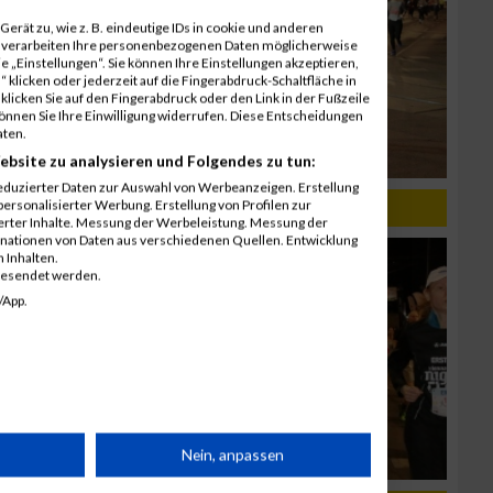
erät zu, wie z. B. eindeutige IDs in cookie und anderen
r verarbeiten Ihre personenbezogenen Daten möglicherweise
 „Einstellungen“. Sie können Ihre Einstellungen akzeptieren,
 klicken oder jederzeit auf die Fingerabdruck-Schaltfläche in
klicken Sie auf den Fingerabdruck oder den Link in der Fußzeile
können Sie Ihre Einwilligung widerrufen. Diese Entscheidungen
aten.
ebsite zu analysieren und Folgendes zu tun:
eduzierter Daten zur Auswahl von Werbeanzeigen. Erstellung
ersonalisierter Werbung. Erstellung von Profilen zur
019
ierter Inhalte. Messung der Werbeleistung. Messung der
inationen von Daten aus verschiedenen Quellen. Entwicklung
 Inhalten.
gesendet werden.
/App.
rät
Nein, anpassen