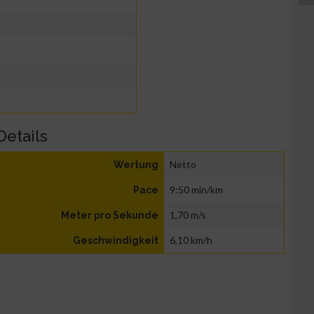
Details
Netto
Wertung
9:50 min/km
Pace
1,70 m/s
Meter pro Sekunde
6,10 km/h
Geschwindigkeit