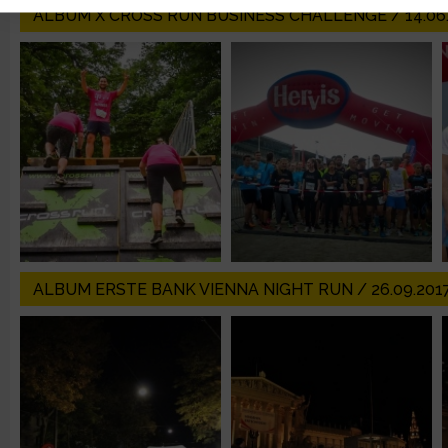
ALBUM X CROSS RUN BUSINESS CHALLENGE / 14.06
Verwendung reduzierter Daten zur Auswahl von Werbeanzeige
Erstellung von Profilen für personalisierte Werbung
Verwendung von Profilen zur Auswahl personalisierter Werbun
Erstellung von Profilen zur Personalisierung von Inhalten
Verwendung von Profilen zur Auswahl personalisierter Inhalte
ALBUM ERSTE BANK VIENNA NIGHT RUN / 26.09.201
Messung der Werbeleistung
Messung der Performance von Inhalten