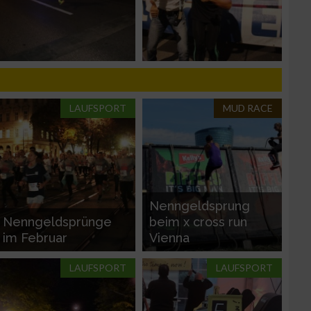
n von Daten aus
LAUFSPORT
MUD RACE
zieren
Nenngeldsprung
Nenngeldsprünge
beim x cross run
im Februar
Vienna
LAUFSPORT
LAUFSPORT