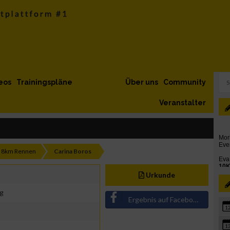
eos
Trainingspläne
Über uns
Community
Veranstalter
8km Rennen
Carina Boros
Urkunde
g
Ergebnis auf Facebook teilen
1
1